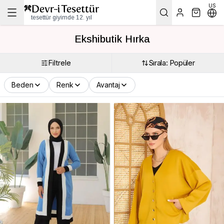
US
tesettür giyimde 12. yıl
Ekshibutik Hırka
Filtrele
Sırala: Popüler
Beden
Renk
Avantaj