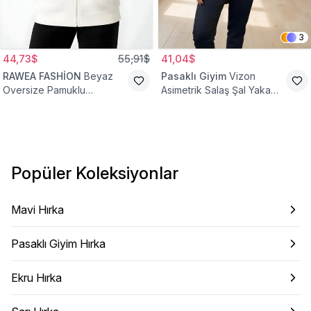
3
44,73$
55,91$
41,04$
RAWEA FASHİON
Beyaz
Pasaklı Giyim
Vizon
Oversize Pamuklu
Asimetrik Salaş Şal Yaka
Şardonlu Hoodie Hırka
Düğme Detaylı Hırka
Popüler Koleksiyonlar
Mavi Hırka
Pasaklı Giyim Hırka
Ekru Hırka