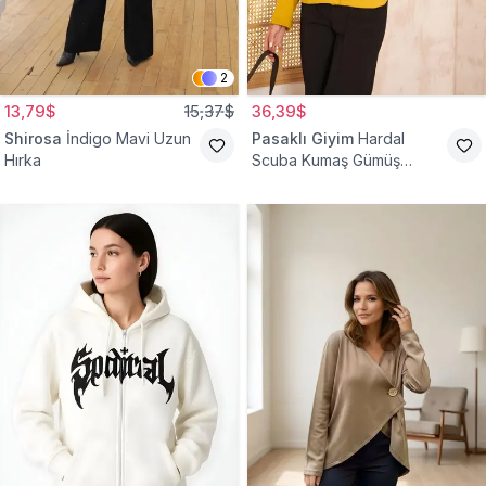
2
13,79$
15,37$
36,39$
Shirosa
İndigo Mavi Uzun
Pasaklı Giyim
Hardal
Hırka
Scuba Kumaş Gümüş
Düğme Detaylı Cepli Ceket
Hırka