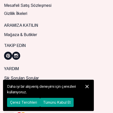
Mesafeli Satış Sözleşmesi
Gizlilik İlkeleri
ARAMIZA KATILIN
Mağaza & Butikler
TAKIP EDIN
YARDIM
Sık Sorulan Sorular
Nasıl Sipariş Verebilirim?
Daha iyi bir alışveriş deneyimi için çerezleri
kullanıyoruz.
Kargo ve Teslimat
İade, İptal ve Değişim
Çerez Tercihleri
Tümünü Kabul Et