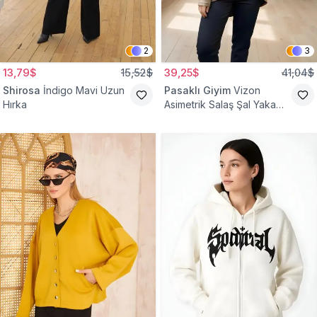
2
3
13,79$
15,52$
39,25$
41,04$
Shirosa
İndigo Mavi Uzun
Pasaklı Giyim
Vizon
Hırka
Asimetrik Salaş Şal Yaka
Düğme Detaylı Hırka