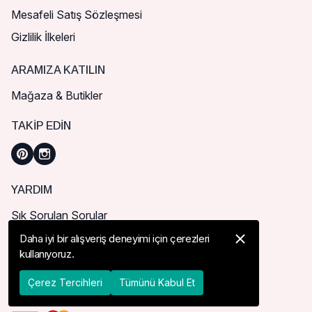
Mesafeli Satış Sözleşmesi
Gizlilik İlkeleri
ARAMIZA KATILIN
Mağaza & Butikler
TAKIP EDIN
YARDIM
Sık Sorulan Sorular
Nasıl Sipariş Verebilirim?
Daha iyi bir alışveriş deneyimi için çerezleri
kullanıyoruz.
Kargo ve Teslimat
İade, İptal ve Değişim
Çerez Tercihleri
Tümünü Kabul Et