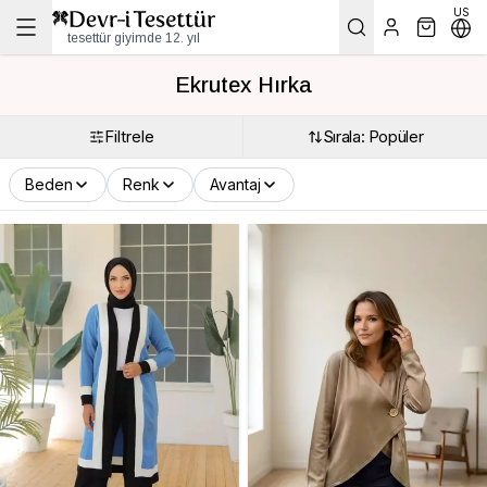
US
tesettür giyimde 12. yıl
Ekrutex Hırka
Filtrele
Sırala: Popüler
Beden
Renk
Avantaj