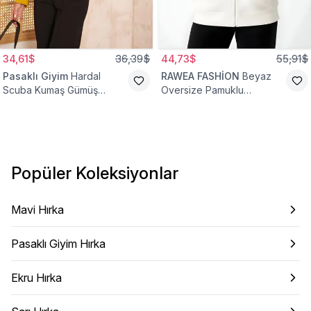
34,61$
36,39$
44,73$
55,91$
Pasaklı Giyim
Hardal
RAWEA FASHİON
Beyaz
Scuba Kumaş Gümüş
Oversize Pamuklu
Düğme Detaylı Cepli Ceket
Şardonlu Hoodie Hırka
Hırka
Popüler Koleksiyonlar
Mavi Hırka
Pasaklı Giyim Hırka
Ekru Hırka