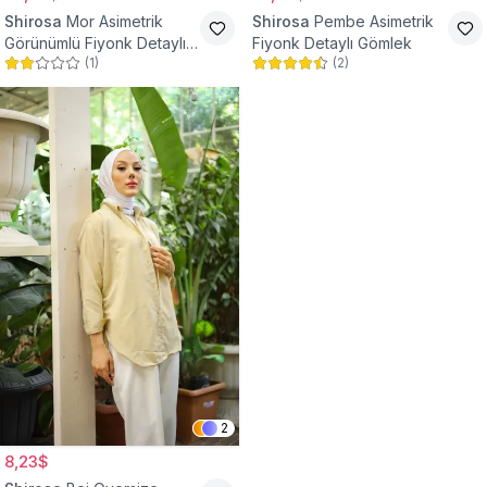
Shirosa
Mor Asimetrik
Shirosa
Pembe Asimetrik
Görünümlü Fiyonk Detaylı
Fiyonk Detaylı Gömlek
(
1
)
(
2
)
Gömlek
2
8,23$