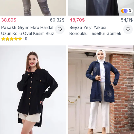
3
38,89$
60,32$
48,70$
54,11$
Pasaklı Giyim
Ekru Hardal
Beyza
Yeşil Yakası
Uzun Kollu Oval Kesim Bluz
Boncuklu Tesettür Gömlek
(
1
)