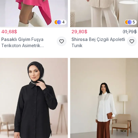
4
5
40,68$
29,80$
31,79$
Pasaklı Giyim
Fuşya
Shirosa
Bej Çizgili Apoletli
Terikoton Asimetrik
Tunik
Gömlek Tunik