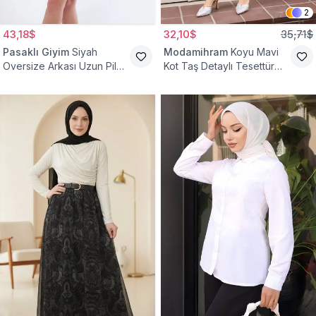
2
43,18$
32,10$
35,71$
Pasaklı Giyim
Siyah
Modamihram
Koyu Mavi
Oversize Arkası Uzun Pileli
Kot Taş Detaylı Tesettür
Kollu Keten Gömlek Tunik
Gömlek