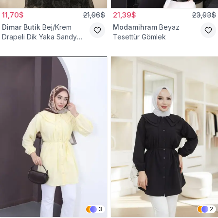
11,70$
21,96$
21,39$
23,93$
Dimar Butik
Bej/Krem
Modamihram
Beyaz
Drapeli Dik Yaka Sandy
Tesettür Gömlek
Bluz
3
2