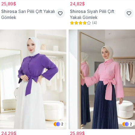
25,89$
24,82$
Shirosa
Sarı Pilili Çift Yakalı
Shirosa
Siyah Pilili Çift
Gömlek
Yakalı Gömlek
(
4
)
2
2
24,29$
25,89$