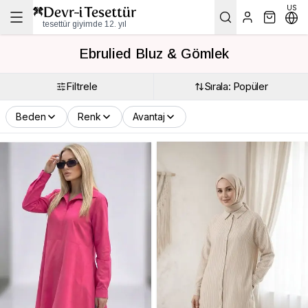
US
tesettür giyimde 12. yıl
Ebrulied Bluz & Gömlek
Filtrele
Sırala: Popüler
Beden
Renk
Avantaj