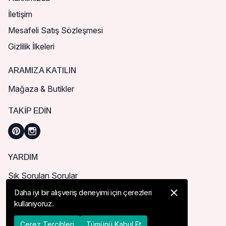
İletişim
Mesafeli Satış Sözleşmesi
Gizlilik İlkeleri
ARAMIZA KATILIN
Mağaza & Butikler
TAKIP EDIN
YARDIM
Sık Sorulan Sorular
Nasıl Sipariş Verebilirim?
Daha iyi bir alışveriş deneyimi için çerezleri
kullanıyoruz.
Kargo ve Teslimat
İade, İptal ve Değişim
Çerez Tercihleri
Tümünü Kabul Et