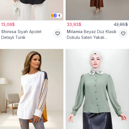
4
13,06$
33,93$
42,86$
Shirosa
Siyah Apolet
Milamia
Beyaz Düz Klasik
Detaylı Tunik
Dokulu Saten Yakalı
Gömlek