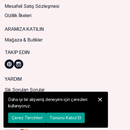
Mesafeli Satış Sözleşmesi
Gizlilik İlkeleri
ARAMIZA KATILIN
Mağaza & Butikler
TAKIP EDIN
YARDIM
Sık Sorulan Sorular
Nasıl Sipariş Verebilirim?
Daha iyi bir alışveriş deneyimi için çerezleri
kullanıyoruz.
Kargo ve Teslimat
İade, İptal ve Değişim
Çerez Tercihleri
Tümünü Kabul Et