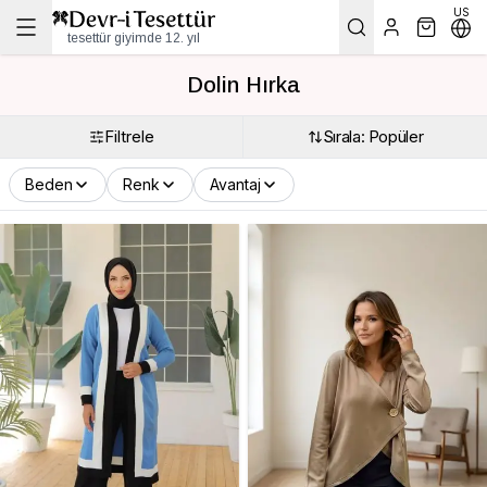
US
tesettür giyimde 12. yıl
Dolin Hırka
Filtrele
Sırala: Popüler
Beden
Renk
Avantaj