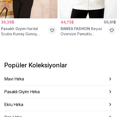
36,39$
44,73$
55,91$
Pasaklı Giyim
Hardal
RAWEA FASHİON
Beyaz
Scuba Kumaş Gümüş
Oversize Pamuklu
Düğme Detaylı Cepli Ceket
Şardonlu Hoodie Hırka
Hırka
Popüler Koleksiyonlar
Mavi Hırka
Pasaklı Giyim Hırka
Ekru Hırka