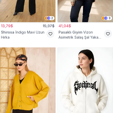
2
3
13,79$
15,37$
41,04$
Shirosa
İndigo Mavi Uzun
Pasaklı Giyim
Vizon
Hırka
Asimetrik Salaş Şal Yaka
Düğme Detaylı Hırka