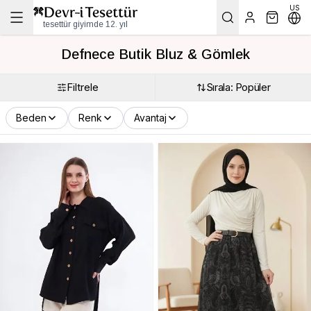
US
tesettür giyimde 12. yıl
Defnece Butik Bluz & Gömlek
Filtrele
Sırala: Popüler
Beden
Renk
Avantaj