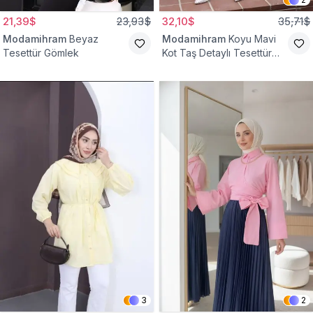
21,39$
23,93$
32,10$
35,71$
Modamihram
Beyaz
Modamihram
Koyu Mavi
Tesettür Gömlek
Kot Taş Detaylı Tesettür
Gömlek
3
2