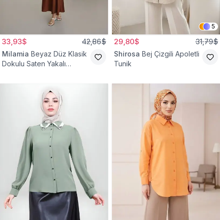
5
33,93$
42,86$
29,80$
31,79$
Milamia
Beyaz Düz Klasik
Shirosa
Bej Çizgili Apoletli
Dokulu Saten Yakalı
Tunik
Gömlek