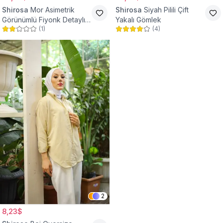
Shirosa
Mor Asimetrik
Shirosa
Siyah Pilili Çift
Görünümlü Fiyonk Detaylı
Yakalı Gömlek
(
1
)
(
4
)
Gömlek
2
8,23$