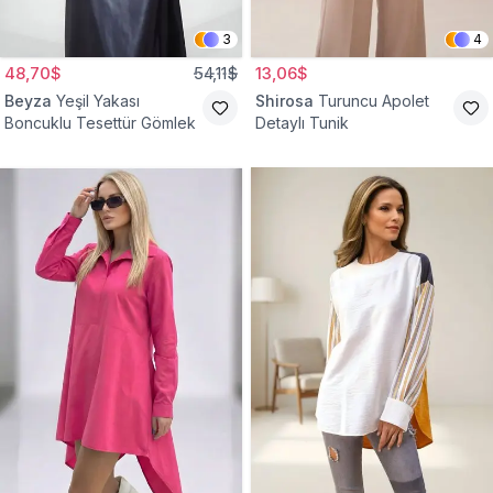
3
4
48,70$
54,11$
13,06$
Beyza
Yeşil Yakası
Shirosa
Turuncu Apolet
Boncuklu Tesettür Gömlek
Detaylı Tunik