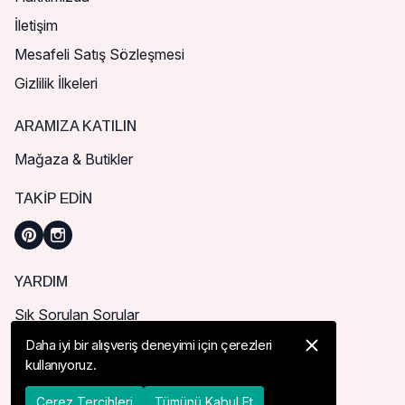
İletişim
Mesafeli Satış Sözleşmesi
Gizlilik İlkeleri
ARAMIZA KATILIN
Mağaza & Butikler
TAKIP EDIN
YARDIM
Sık Sorulan Sorular
Nasıl Sipariş Verebilirim?
Daha iyi bir alışveriş deneyimi için çerezleri
kullanıyoruz.
Kargo ve Teslimat
İade, İptal ve Değişim
Çerez Tercihleri
Tümünü Kabul Et