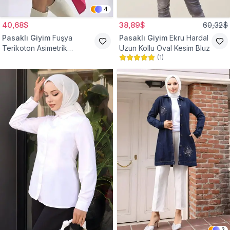
4
40,68$
38,89$
60,32$
Pasaklı Giyim
Fuşya
Pasaklı Giyim
Ekru Hardal
Terikoton Asimetrik
Uzun Kollu Oval Kesim Bluz
(
1
)
Gömlek Tunik
2