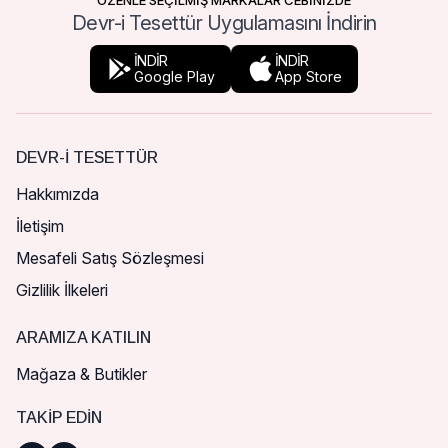
ÖZENLE SEÇİLMİŞ MARKALAR CEBİNİZDE
Devr-i Tesettür Uygulamasını İndirin
İNDİR
İNDİR
Google Play
App Store
DEVR-I TESETTÜR
Hakkımızda
İletişim
Mesafeli Satış Sözleşmesi
Gizlilik İlkeleri
ARAMIZA KATILIN
Mağaza & Butikler
TAKIP EDIN