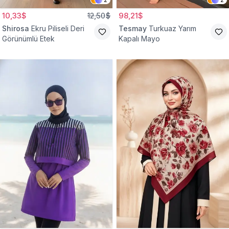
10,33$
12,50$
98,21$
Shirosa
Ekru Piliseli Deri
Tesmay
Turkuaz Yarım
Görünümlü Etek
Kapalı Mayo