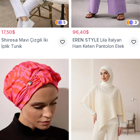
5
3
17,50$
96,40$
Shirosa
Mavi Çizgili İki
EREN STYLE
Lila İtalyan
İplik Tunik
Ham Keten Pantolon Etek