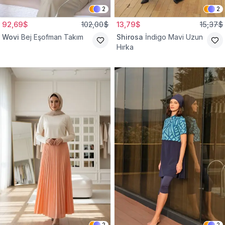
2
2
92,69$
102,00$
13,79$
15,37$
Wovi
Bej Eşofman Takım
Shirosa
İndigo Mavi Uzun
Hırka
2
2