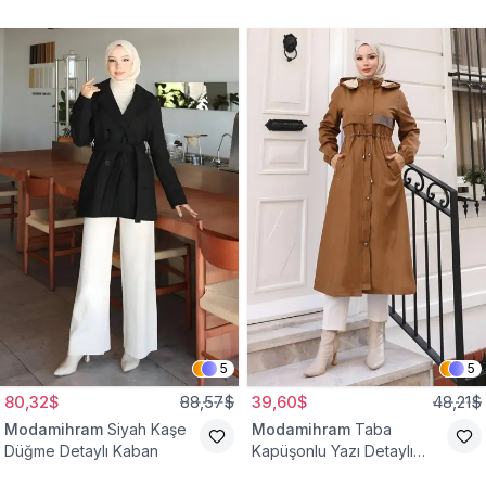
Yelek
Bağcıklı Kap
5
5
80,32$
88,57$
39,60$
48,21$
Modamihram
Siyah Kaşe
Modamihram
Taba
Düğme Detaylı Kaban
Kapüşonlu Yazı Detaylı
Mont