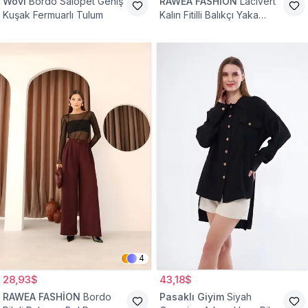
Wovi
Bordo Salopet Geniş
RAWEA FASHİON
Lacivert
Kuşak Fermuarlı Tulum
Kalın Fitilli Balıkçı Yaka
Pamuklu Triko Kazak
4
28,93$
43,18$
RAWEA FASHİON
Bordo
Pasaklı Giyim
Siyah