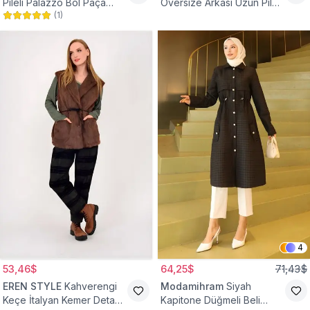
Pileli Palazzo Bol Paça
Oversize Arkası Uzun Pileli
(
1
)
Yüksek Bel Tesettür
Kollu Keten Gömlek Tunik
Pantolon
4
53,46$
64,25$
71,43$
EREN STYLE
Kahverengi
Modamihram
Siyah
Keçe İtalyan Kemer Detaylı
Kapitone Düğmeli Beli