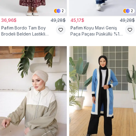
2
2
36,96$
49,28$
45,17$
49,28$
Pafim
Bordo Tam Boy
Pafim
Koyu Mavi Geniş
Brodeli Belden Lastikli
Paça Paçası Püsküllü %100
Pamuk Kız Çocuk Etek
Pamuk Kız Çocuk Kot
Pantolon