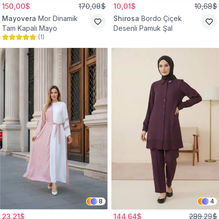
150,00$
170,08$
10,01$
10,68$
Mayovera
Mor Dinamik
Shirosa
Bordo Çiçek
Tam Kapalı Mayo
Desenli Pamuk Şal
(
1
)
8
4
23,21$
144,64$
289,29$