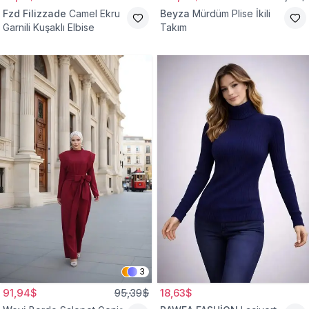
Fzd Filizzade
Camel Ekru
Beyza
Mürdüm Plise İkili
Garnili Kuşaklı Elbise
Takım
3
91,94$
95,39$
18,63$