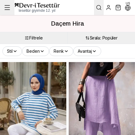
US
tesettür giyimde 12. yıl
Daçem Hira
Filtrele
Sırala: Popüler
Stil
Beden
Renk
Avantaj