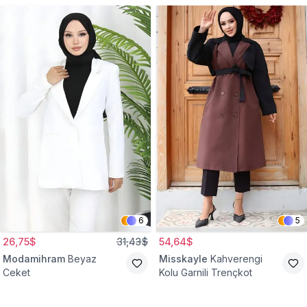
6
5
26,75$
31,43$
54,64$
Modamihram
Beyaz
Misskayle
Kahverengi
Ceket
Kolu Garnili Trençkot