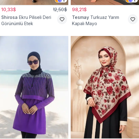
10,33$
12,50$
98,21$
Shirosa
Ekru Piliseli Deri
Tesmay
Turkuaz Yarım
Görünümlü Etek
Kapalı Mayo