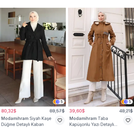
Yelek
Bağcıklı Kap
5
5
80,32$
88,57$
39,60$
48,21$
Modamihram
Siyah Kaşe
Modamihram
Taba
Düğme Detaylı Kaban
Kapüşonlu Yazı Detaylı
Mont