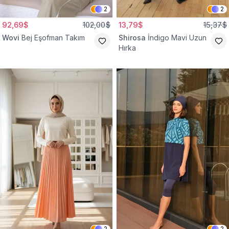
2
2
92,69$
102,00$
13,79$
15,37$
Wovi
Bej Eşofman Takım
Shirosa
İndigo Mavi Uzun
Hırka
2
2