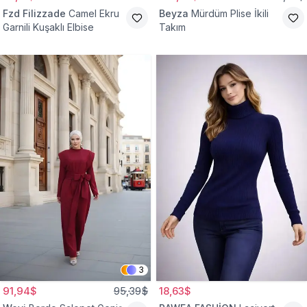
Fzd Filizzade
Camel Ekru
Beyza
Mürdüm Plise İkili
Garnili Kuşaklı Elbise
Takım
3
91,94$
95,39$
18,63$