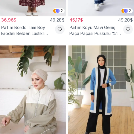
2
2
36,96$
49,28$
45,17$
49,28$
Pafim
Bordo Tam Boy
Pafim
Koyu Mavi Geniş
Brodeli Belden Lastikli
Paça Paçası Püsküllü %100
Pamuk Kız Çocuk Etek
Pamuk Kız Çocuk Kot
Pantolon