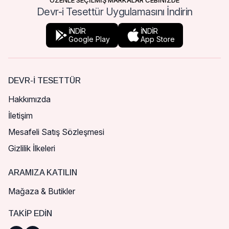
ÖZENLE SEÇİLMİŞ MARKALAR CEBİNİZDE
Devr-i Tesettür Uygulamasını İndirin
İNDİR
İNDİR
Google Play
App Store
DEVR-I TESETTÜR
Hakkımızda
İletişim
Mesafeli Satış Sözleşmesi
Gizlilik İlkeleri
ARAMIZA KATILIN
Mağaza & Butikler
TAKIP EDIN