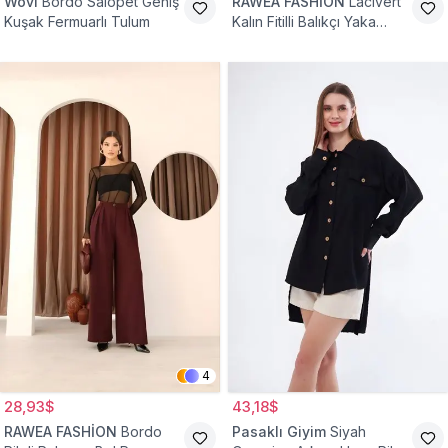
Wovi
Bordo Salopet Geniş
RAWEA FASHİON
Lacivert
Kuşak Fermuarlı Tulum
Kalın Fitilli Balıkçı Yaka
Pamuklu Triko Kazak
4
28,93$
43,18$
RAWEA FASHİON
Bordo
Pasaklı Giyim
Siyah