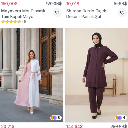
150,00$
170,08$
10,01$
10,68$
Mayovera
Mor Dinamik
Shirosa
Bordo Çiçek
Tam Kapalı Mayo
Desenli Pamuk Şal
(
1
)
8
4
23,21$
144,64$
289,29$