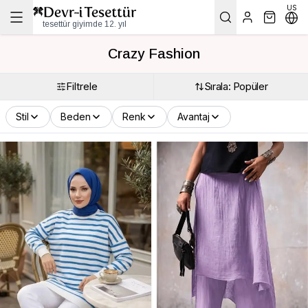
US
tesettür giyimde 12. yıl
Crazy Fashion
Filtrele
Sırala: Popüler
Stil
Beden
Renk
Avantaj