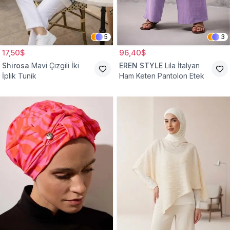
5
3
17,50$
96,40$
Shirosa
Mavi Çizgili İki
EREN STYLE
Lila İtalyan
İplik Tunik
Ham Keten Pantolon Etek