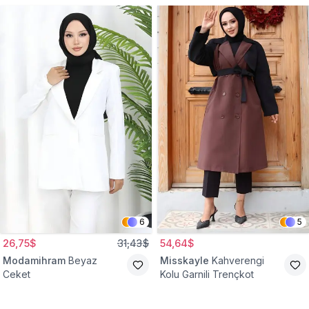
6
5
26,75$
31,43$
54,64$
Modamihram
Beyaz
Misskayle
Kahverengi
Ceket
Kolu Garnili Trençkot