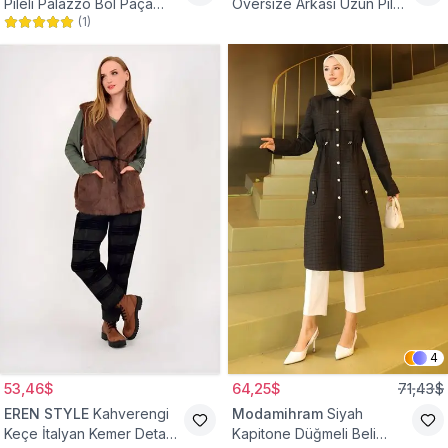
Pileli Palazzo Bol Paça
Oversize Arkası Uzun Pileli
(
1
)
Yüksek Bel Tesettür
Kollu Keten Gömlek Tunik
Pantolon
4
53,46$
64,25$
71,43$
EREN STYLE
Kahverengi
Modamihram
Siyah
Keçe İtalyan Kemer Detaylı
Kapitone Düğmeli Beli