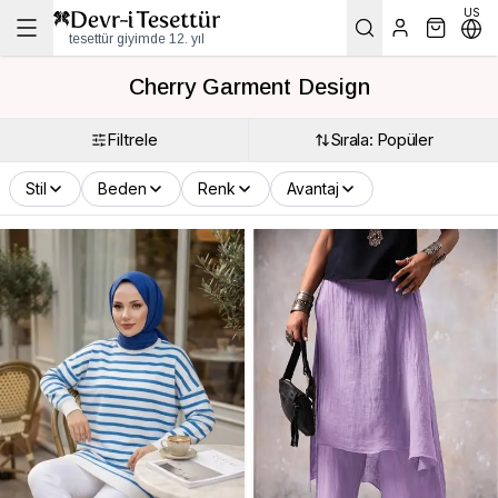
US
tesettür giyimde 12. yıl
Cherry Garment Design
Filtrele
Sırala: Popüler
Stil
Beden
Renk
Avantaj