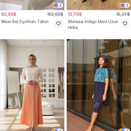
2
2
92,69$
102,00$
13,79$
15,37$
Wovi
Bej Eşofman Takım
Shirosa
İndigo Mavi Uzun
Hırka
2
2