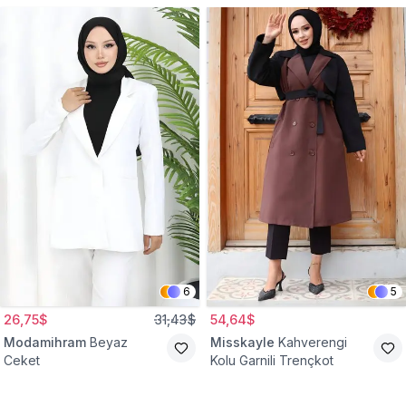
6
5
26,75$
31,43$
54,64$
Modamihram
Beyaz
Misskayle
Kahverengi
Ceket
Kolu Garnili Trençkot