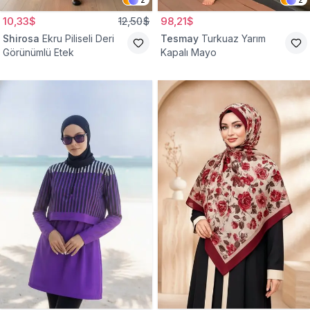
10,33$
12,50$
98,21$
Shirosa
Ekru Piliseli Deri
Tesmay
Turkuaz Yarım
Görünümlü Etek
Kapalı Mayo