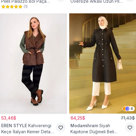
Pileli Palazzo Bol Paça
Oversize Arkası Uzun Pileli
(
1
)
Yüksek Bel Tesettür
Kollu Keten Gömlek Tunik
Pantolon
4
53,46$
64,25$
71,43$
EREN STYLE
Kahverengi
Modamihram
Siyah
Keçe İtalyan Kemer Detaylı
Kapitone Düğmeli Beli