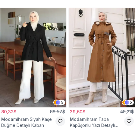
Yelek
Bağcıklı Kap
5
5
80,32$
88,57$
39,60$
48,21$
Modamihram
Siyah Kaşe
Modamihram
Taba
Düğme Detaylı Kaban
Kapüşonlu Yazı Detaylı
Mont