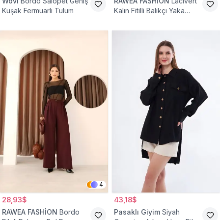
Wovi
Bordo Salopet Geniş
RAWEA FASHİON
Lacivert
Kuşak Fermuarlı Tulum
Kalın Fitilli Balıkçı Yaka
Pamuklu Triko Kazak
4
28,93$
43,18$
RAWEA FASHİON
Bordo
Pasaklı Giyim
Siyah