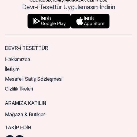
ÖZENLE SEÇİLMİŞ MARKALAR CEBİNİZDE
Devr-i Tesettür Uygulamasını İndirin
İNDİR
İNDİR
Google Play
App Store
DEVR-I TESETTÜR
Hakkımızda
İletişim
Mesafeli Satış Sözleşmesi
Gizlilik İlkeleri
ARAMIZA KATILIN
Mağaza & Butikler
TAKIP EDIN