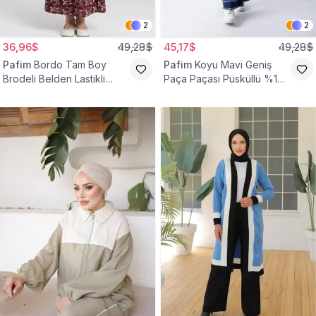
2
2
36,96$
49,28$
45,17$
49,28$
Pafim
Bordo Tam Boy
Pafim
Koyu Mavi Geniş
Brodeli Belden Lastikli
Paça Paçası Püsküllü %100
Pamuk Kız Çocuk Etek
Pamuk Kız Çocuk Kot
Pantolon