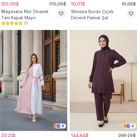
150,00$
170,08$
10,01$
10,68$
Mayovera
Mor Dinamik
Shirosa
Bordo Çiçek
Tam Kapalı Mayo
Desenli Pamuk Şal
(
1
)
8
4
23,21$
144,64$
289,29$