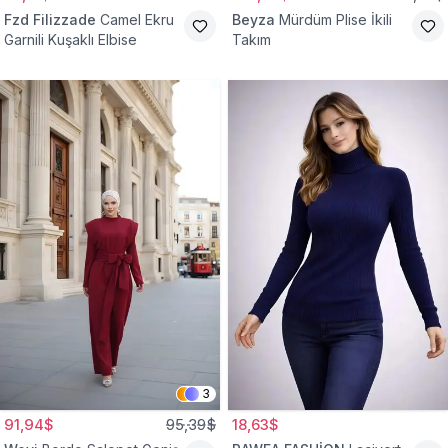
Fzd Filizzade
Camel Ekru
Beyza
Mürdüm Plise İkili
Garnili Kuşaklı Elbise
Takım
3
91,94$
95,39$
18,63$