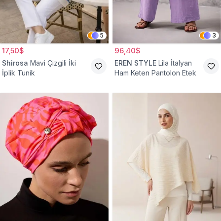
5
3
17,50$
96,40$
Shirosa
Mavi Çizgili İki
EREN STYLE
Lila İtalyan
İplik Tunik
Ham Keten Pantolon Etek