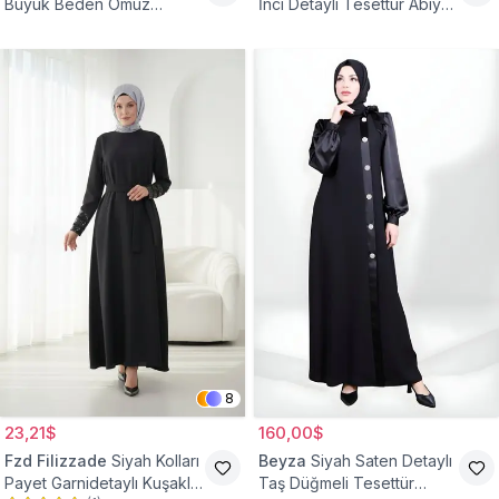
Büyük Beden Omuz
İnci Detaylı Tesettür Abiye
Büzgülü Abiye Elbise
Elbise
8
23,21$
160,00$
Fzd Filizzade
Siyah Kolları
Beyza
Siyah Saten Detaylı
Payet Garnidetaylı Kuşaklı
Taş Düğmeli Tesettür