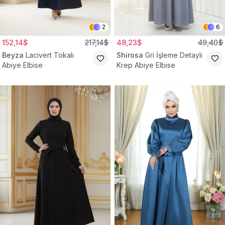
2
6
152,14$
217,14$
48,23$
49,40$
Beyza
Lacivert Tokalı
Shirosa
Gri İşleme Detaylı
Abiye Elbise
Krep Abiye Elbise