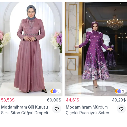
5
2
53,53$
60,00$
44,61$
49,29$
Modamihram
Gül Kurusu
Modamihram
Mürdüm
Simli Şifon Göğsü Drapeli
Çiçekli Puantiyeli Saten
Taş Detaylı Abiye Elbise
Abiye Elbise