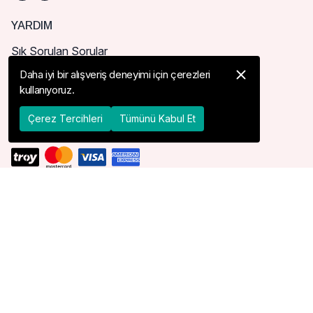
YARDIM
Sık Sorulan Sorular
Nasıl Sipariş Verebilirim?
Daha iyi bir alışveriş deneyimi için çerezleri
kullanıyoruz.
Kargo ve Teslimat
İade, İptal ve Değişim
Çerez Tercihleri
Tümünü Kabul Et
TESLIMAT ÜLKESI
ABD