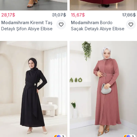
28,17$
31,07$
15,67$
17,86$
Modamihram
Kiremit Taş
Modamihram
Bordo
Detaylı Şifon Abiye Elbise
Saçak Detaylı Abiye Elbise
3
3