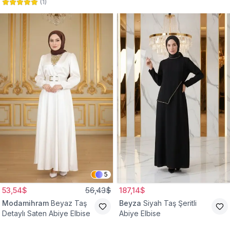
(
1
)
Abiye Elbise
Abiye Elbise
5
53,54$
56,43$
187,14$
Modamihram
Beyaz Taş
Beyza
Siyah Taş Şeritli
Detaylı Saten Abiye Elbise
Abiye Elbise