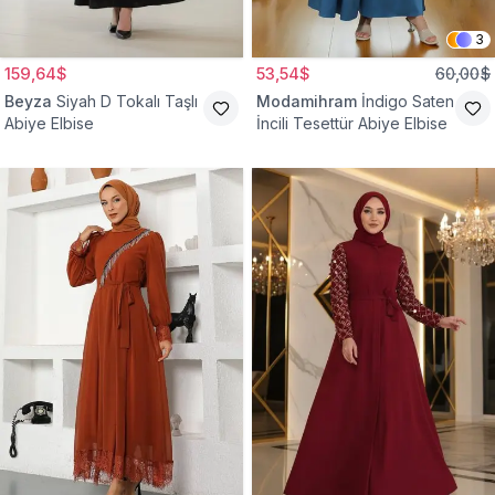
3
159,64$
53,54$
60,00$
Beyza
Siyah D Tokalı Taşlı
Modamihram
İndigo Saten
Abiye Elbise
İncili Tesettür Abiye Elbise