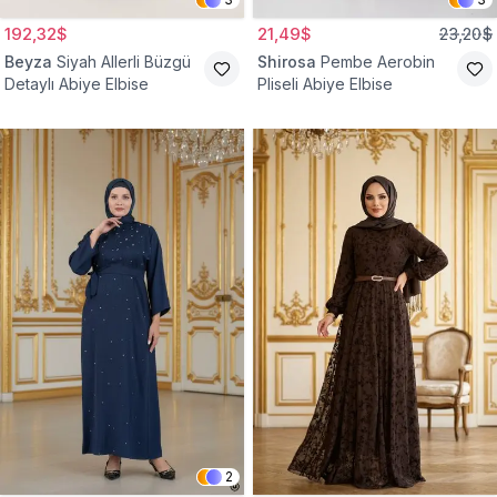
192,32$
21,49$
23,20$
Beyza
Siyah Allerli Büzgü
Shirosa
Pembe Aerobin
Detaylı Abiye Elbise
Pliseli Abiye Elbise
2