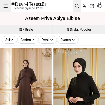
US
tesettür giyimde 12. yıl
Azeem Prive Abiye Elbise
Filtrele
Sırala: Popüler
Stil
Beden
Renk
Avantaj