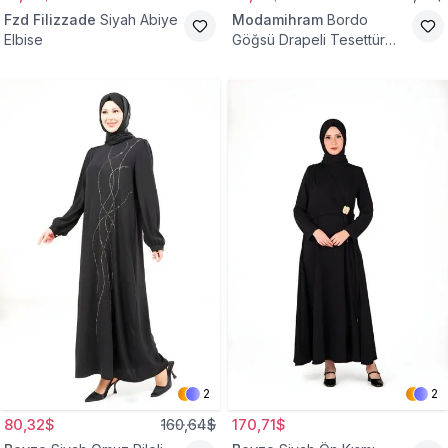
Fzd Filizzade
Siyah Abiye
Modamihram
Bordo
Elbise
Göğsü Drapeli Tesettür
Abiye Elbise
2
2
80,32$
160,64$
170,71$