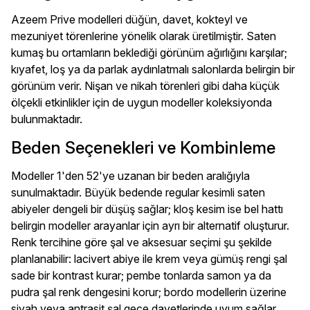
Azeem Prive modelleri düğün, davet, kokteyl ve
mezuniyet törenlerine yönelik olarak üretilmiştir. Saten
kumaş bu ortamların beklediği görünüm ağırlığını karşılar;
kıyafet, loş ya da parlak aydınlatmalı salonlarda belirgin bir
görünüm verir. Nişan ve nikah törenleri gibi daha küçük
ölçekli etkinlikler için de uygun modeller koleksiyonda
bulunmaktadır.
Beden Seçenekleri ve Kombinleme
Modeller 1'den 52'ye uzanan bir beden aralığıyla
sunulmaktadır. Büyük bedende regular kesimli saten
abiyeler dengeli bir düşüş sağlar; kloş kesim ise bel hattı
belirgin modeller arayanlar için ayrı bir alternatif oluşturur.
Renk tercihine göre şal ve aksesuar seçimi şu şekilde
planlanabilir: lacivert abiye ile krem veya gümüş rengi şal
sade bir kontrast kurar; pembe tonlarda samon ya da
pudra şal renk dengesini korur; bordo modellerin üzerine
siyah veya antrasit şal gece davetlerinde uyum sağlar.