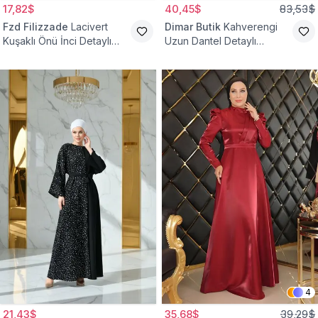
17,82$
40,45$
83,53$
Fzd Filizzade
Lacivert
Dimar Butik
Kahverengi
Kuşaklı Önü İnci Detaylı
Uzun Dantel Detaylı
Abiye Elbise
Kemerli Abiye Elbise
4
21,43$
35,68$
39,29$