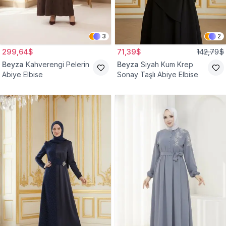
3
2
299,64$
71,39$
142,79$
Beyza
Kahverengi Pelerin
Beyza
Siyah Kum Krep
Abiye Elbise
Sonay Taşlı Abiye Elbise