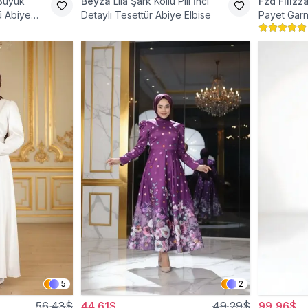
Büyük
Beyza
Lila Şark Kollu Pili İnci
Fzd Filizz
 Abiye
Detaylı Tesettür Abiye Elbise
Payet Garn
Elbise
5
2
56,43$
44,61$
49,29$
99,96$