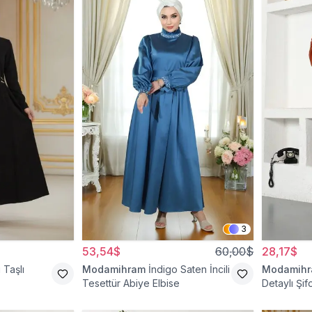
3
53,54$
60,00$
28,17$
 Taşlı
Modamihram
İndigo Saten İncili
Modamih
Tesettür Abiye Elbise
Detaylı Şif