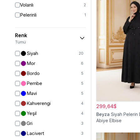
Volanlı
2
Pelerinli
1
Renk
Tümü
Siyah
20
Mor
6
Bordo
5
Pembe
5
Mavi
5
Kahverengi
4
299,64$
Yeşil
4
Beyza
Siyah Pelerin 
Abiye Elbise
Gri
3
Lacivert
3