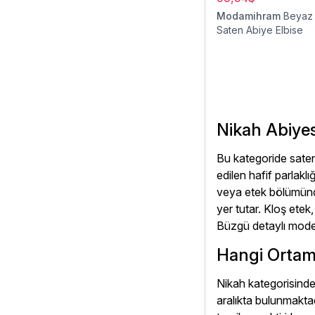
Modamihram
Beyaz 
Saten Abiye Elbise
Nikah Abiye
Bu kategoride saten 
edilen hafif parlakl
veya etek bölümünde 
yer tutar. Kloş etek
Büzgü detaylı modell
Hangi Ortam
Nikah kategorisinde
aralıkta bulunmaktad