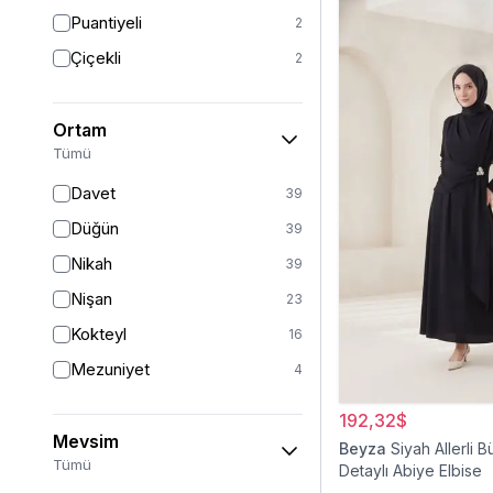
Puantiyeli
2
Çiçekli
2
Ortam
Tümü
Davet
39
Düğün
39
Nikah
39
Nişan
23
Kokteyl
16
Mezuniyet
4
192,32$
Mevsim
Beyza
Siyah Allerli 
Tümü
Detaylı Abiye Elbise