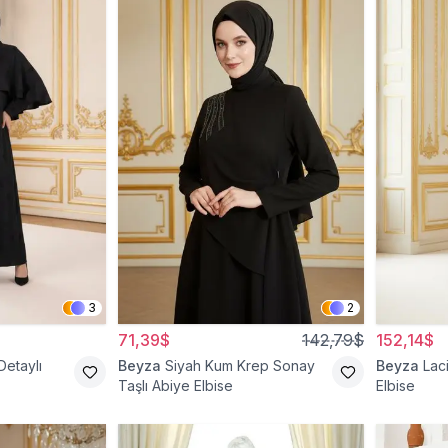
3
2
71,39$
142,79$
152,14$
Detaylı
Beyza
Siyah Kum Krep Sonay
Beyza
Lac
Taşlı Abiye Elbise
Elbise