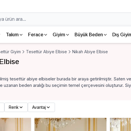
Takım
Ferace
Giyim
Büyük Beden
Dış Giyi
ettür Giyim
Tesettür Abiye Elbise
Nikah Abiye Elbise
Elbise
ilmiş tesettür abiye elbiseler burada bir araya getirilmiştir. Saten v
uzanan beden aralığı bu seçimin temel çerçevesini oluşturur. Siy
Renk
Avantaj