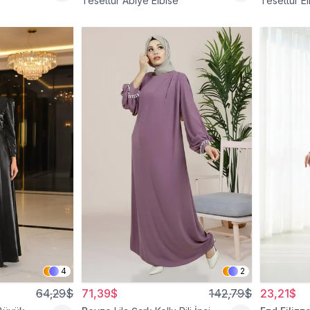
Tesettür Abiye Elbise
Tesettür El
4
2
64,29$
71,39$
142,79$
23,21$