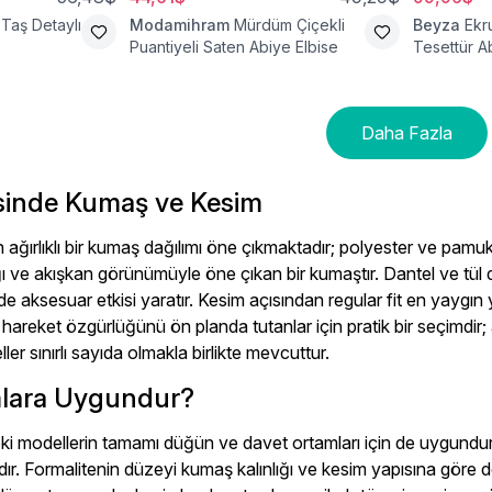
Taş Detaylı
Modamihram
Mürdüm Çiçekli
Beyza
Ekr
Puantiyeli Saten Abiye Elbise
Tesettür A
Daha Fazla
sinde Kumaş ve Kesim
ağırlıklı bir kumaş dağılımı öne çıkmaktadır; polyester ve pamuk i
ığı ve akışkan görünümüyle öne çıkan bir kumaştır. Dantel ve tül 
aksesuar etkisi yaratır. Kesim açısından regular fit en yaygın y
, hareket özgürlüğünü ön planda tutanlar için pratik bir seçimdir;
er sınırlı sayıda olmakla birlikte mevcuttur.
lara Uygundur?
ki modellerin tamamı düğün ve davet ortamları için de uygundu
ır. Formalitenin düzeyi kumaş kalınlığı ve kesim yapısına göre değ