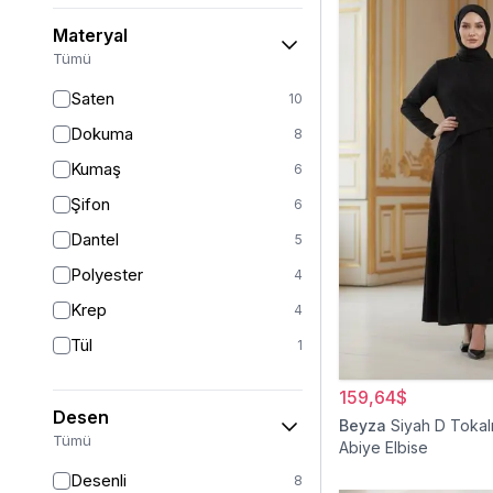
Haki
2
Materyal
Renkli
1
Tümü
Altın
1
Saten
10
Gümüş
1
Dokuma
8
Turuncu
1
Kumaş
6
Ekru
1
Şifon
6
Bej
1
Dantel
5
Sarı
1
Polyester
4
Beyaz
1
Krep
4
Tül
1
159,64$
Desen
Beyza
Siyah D Tokalı
Tümü
Abiye Elbise
Desenli
8