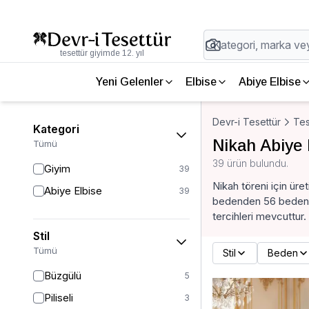
tesettür giyimde 12. yıl
Yeni Gelenler
Elbise
Abiye Elbise
Devr-i Tesettür
Tes
Kategori
Nikah Abiye 
Tümü
39 ürün bulundu.
Giyim
39
Nikah töreni için üret
Abiye Elbise
39
bedenden 56 bedene 
tercihleri mevcuttur.
Stil
Tümü
Stil
Beden
Büzgülü
5
Piliseli
3