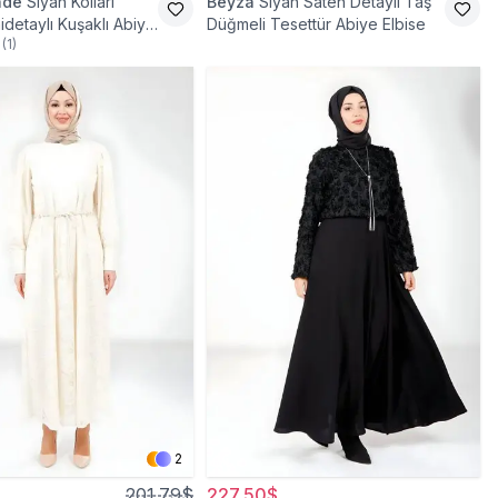
ade
Siyah Kolları
Beyza
Siyah Saten Detaylı Taş
idetaylı Kuşaklı Abiye
Düğmeli Tesettür Abiye Elbise
(
1
)
2
201,79$
227,50$