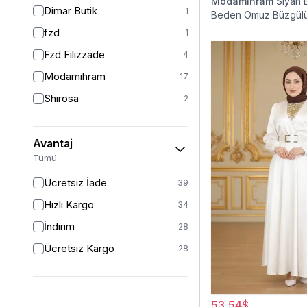
52
9
Modamihram
Siyah 
Dimar Butik
1
Beden Omuz Büzgülü
54
1
Elbise
fzd
1
54/56
2
Fzd Filizzade
4
STANDART
1
Modamihram
17
Shirosa
2
Avantaj
Tümü
Ücretsiz İade
39
Hızlı Kargo
34
İndirim
28
Ücretsiz Kargo
28
53,54$