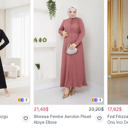
3
3
21,49$
23,20$
17,82$
Büzgü
Shirosa
Pembe Aerobin Pliseli
Fzd Filizz
Abiye Elbise
Önü İnci De