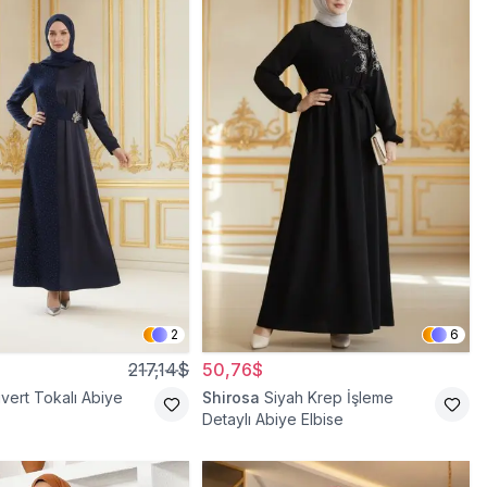
2
6
217,14$
50,76$
ivert Tokalı Abiye
Shirosa
Siyah Krep İşleme
Detaylı Abiye Elbise