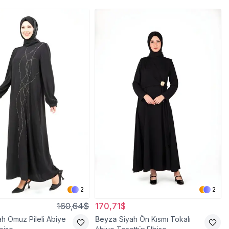
2
2
160,64$
170,71$
ah Omuz Pileli Abiye
Beyza
Siyah Ön Kısmı Tokalı