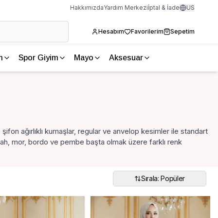
Hakkımızda
Yardım Merkezi
İptal & İade
US
Hesabım
Favorilerim
Sepetim
m
Spor Giyim
Mayo
Aksesuar
e şifon ağırlıklı kumaşlar, regular ve anvelop kesimler ile standart
ah, mor, bordo ve pembe başta olmak üzere farklı renk
Sırala: Popüler