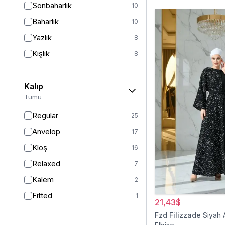
Sonbaharlık
10
Baharlık
10
Yazlık
8
Kışlık
8
Kalıp
Tümü
Regular
25
Anvelop
17
Kloş
16
Relaxed
7
Kalem
2
Fitted
1
21,43$
Fzd Filizzade
Siyah 