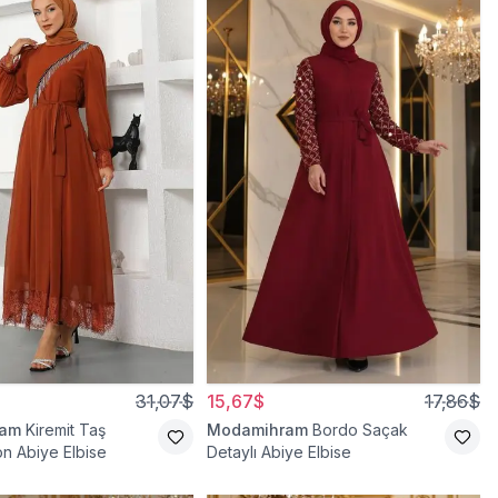
31,07$
15,67$
17,86$
ram
Kiremit Taş
Modamihram
Bordo Saçak
on Abiye Elbise
Detaylı Abiye Elbise