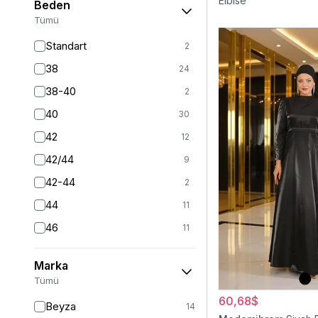
Elbise
Beden
Tümü
Standart
2
38
24
38-40
2
40
30
42
12
42/44
9
42-44
2
44
11
46
11
46/48
11
Marka
48
9
Tümü
50
11
60,68$
Beyza
14