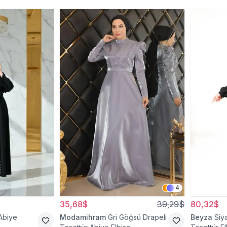
4
35,68$
39,29$
80,32$
Abiye
Modamihram
Gri Göğsü Drapeli
Beyza
Siy