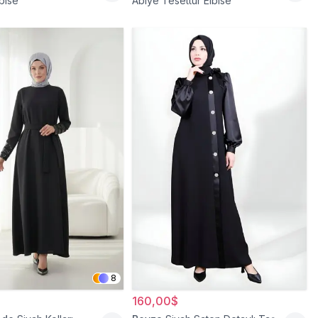
bise
Abiye Tesettür Elbise
8
160,00$