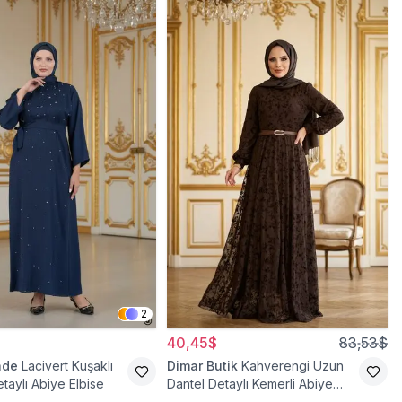
2
40,45$
83,53$
ade
Lacivert Kuşaklı
Dimar Butik
Kahverengi Uzun
taylı Abiye Elbise
Dantel Detaylı Kemerli Abiye
Elbise