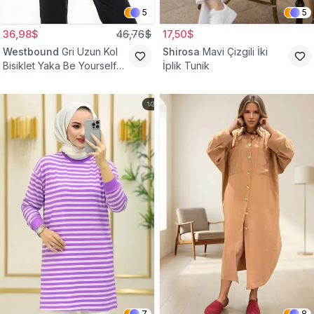
5
5
36,98$
46,76$
17,50$
Westbound
Gri Uzun Kol
Shirosa
Mavi Çizgili İki
Bisiklet Yaka Be Yourself
İplik Tunik
Sweatshirt Tunik
7
8