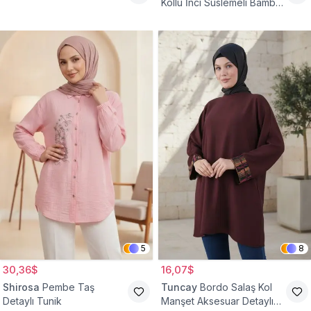
Kollu İnci Süslemeli Bambu
Keten Tunik
5
8
30,36$
16,07$
Shirosa
Pembe Taş
Tuncay
Bordo Salaş Kol
Detaylı Tunik
Manşet Aksesuar Detaylı