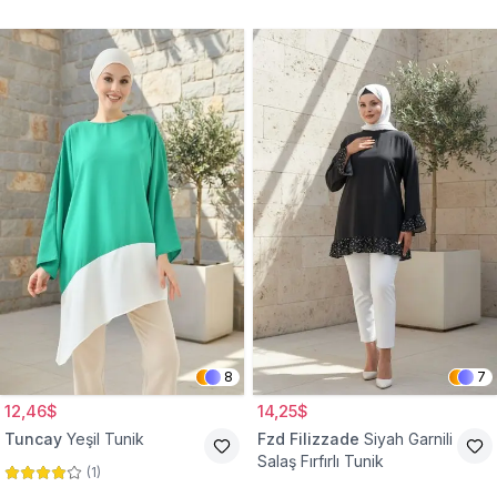
Tunik
8
7
12,46$
14,25$
Tuncay
Yeşil Tunik
Fzd Filizzade
Siyah Garnili
Salaş Fırfırlı Tunik
(
1
)