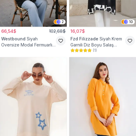
2
10
66,54$
102,68$
16,07$
Westbound
Siyah
Fzd Filizzade
Siyah Krem
Oversize Modal Fermuarlı
Garnili Diz Boyu Salaş
(
1
)
Sweat Tunik
Tunik