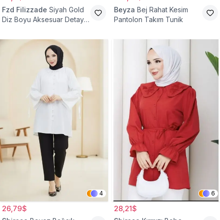
Fzd Filizzade
Siyah Gold
Beyza
Bej Rahat Kesim
Diz Boyu Aksesuar Detaylı
Pantolon Takım Tunik
Abiye Tunik
4
6
26,79$
28,21$