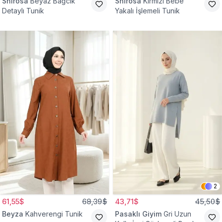
Shirosa
Beyaz Bağcık
Shirosa
Kırmızı Bebe
Detaylı Tunik
Yakalı İşlemeli Tunik
2
61,55$
68,39$
43,71$
45,50$
Beyza
Kahverengi Tunik
Pasaklı Giyim
Gri Uzun