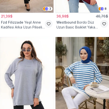
3
8
21,39$
36,98$
46,76$
Fzd Filizzade
Yeşil Anne
Westbound
Bordo Düz
Kadifesi Arka Uzun Piliseli
Uzun Basic Bisiklet Yaka
Lastik Kol Torba Tunik
Sweatshirt Tesettür Tunik