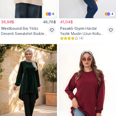
6
4
36,98$
46,76$
41,04$
Westbound
Bej Yıldız
Pasaklı Giyim
Hardal
Desenli Sweatshirt Bisiklet
Yazlık Muslin Uzun Kollu
(
4
)
Yaka Tesettür Tunik
Hakim Yaka Cepli Tesettür
Tunik