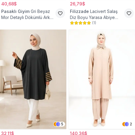
40,68$
26,79$
Pasaklı Giyim
Gri Beyaz
Filizzade
Lacivert Salaş
Mor Detaylı Dökümlü Arkası
Diz Boyu Yarasa Abiye
(
1
)
Uzun Gömlek Tunik
Tunik
5
2
32,11$
140,36$