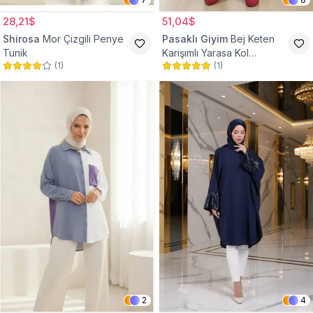
28,21$
51,04$
Shirosa
Mor Çizgili Penye
Pasaklı Giyim
Bej Keten
Tunik
Karışımlı Yarasa Kol
(
1
)
(
1
)
Tesettür Tunik
2
4