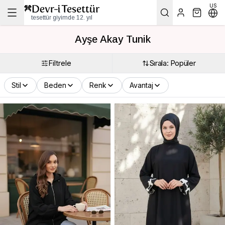
US
tesettür giyimde 12. yıl
Ayşe Akay Tunik
Filtrele
Sırala: Popüler
Stil
Beden
Renk
Avantaj