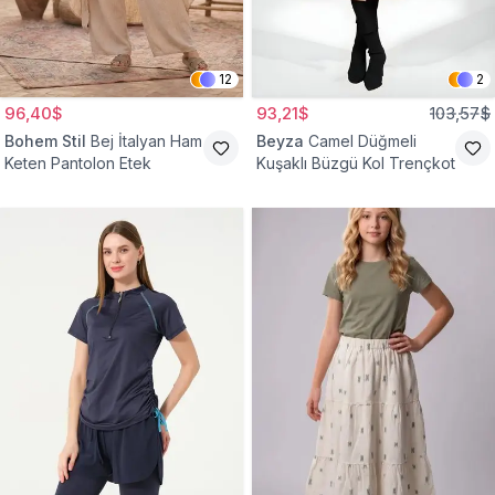
12
2
96,40$
93,21$
103,57$
Bohem Stil
Bej İtalyan Ham
Beyza
Camel Düğmeli
Keten Pantolon Etek
Kuşaklı Büzgü Kol Trençkot