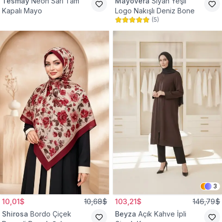
Tesmay
Neon Sarı Tam
Mayovera
Siyah Yeşil
Kapalı Mayo
Logo Nakışlı Deniz Bone
(
5
)
3
10,01$
10,68$
103,21$
146,79$
Shirosa
Bordo Çiçek
Beyza
Açık Kahve İpli