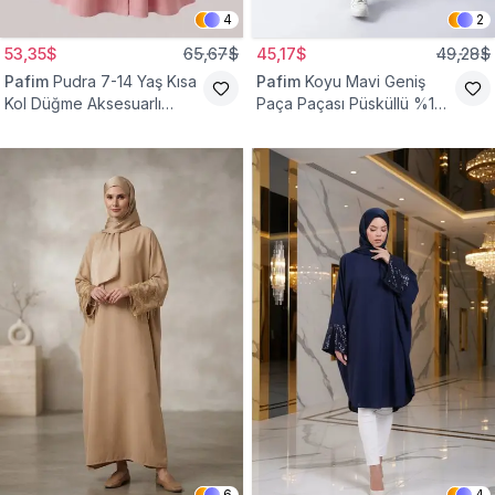
4
2
53,35$
65,67$
45,17$
49,28$
Pafim
Pudra 7-14 Yaş Kısa
Pafim
Koyu Mavi Geniş
Kol Düğme Aksesuarlı
Paça Paçası Püsküllü %100
Pamuk Kız Çocuk Elbise
Pamuk Kız Çocuk Kot
Pantolon
6
4