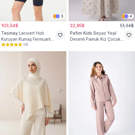
3
4
103,54$
32,85$
51,34$
Tesmay
Lacivert Hızlı
Pafim Kids
Beyaz Yeşil
Kuruyan Kumaş Fermuarlı
Desenli Pamuk Kız Çocuk
(
4
)
Şortu Taytlı Yarım Kapalı
Etek
Mayo