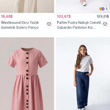
3
18,48$
102,67$
123,21$
Westbound
Ekru Yazlık
Pafim
Pudra Nakışlı Ceketli
Asimetrik Bolero Panço
Gabardin Pantolon Kız
Çocuk Takım