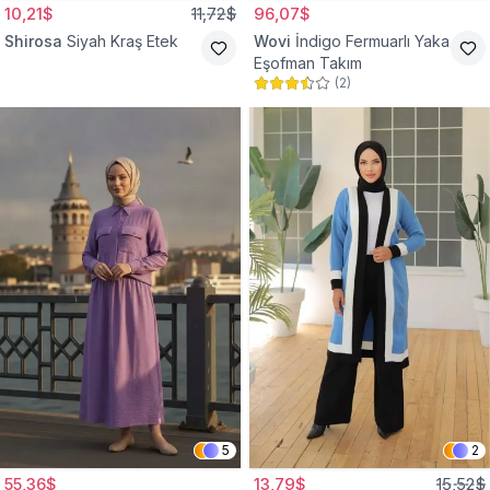
10,21$
11,72$
96,07$
Shirosa
Siyah Kraş Etek
Wovi
İndigo Fermuarlı Yaka
Eşofman Takım
(
2
)
5
2
55,36$
13,79$
15,52$