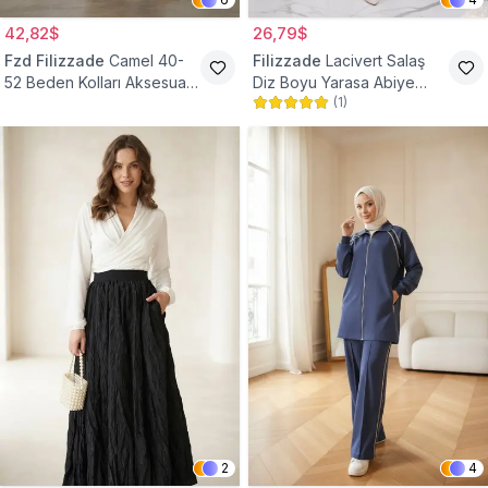
42,82$
26,79$
Fzd Filizzade
Camel 40-
Filizzade
Lacivert Salaş
52 Beden Kolları Aksesuar
Diz Boyu Yarasa Abiye
(
1
)
Detaylı Elbise Ferace
Tunik
2
4