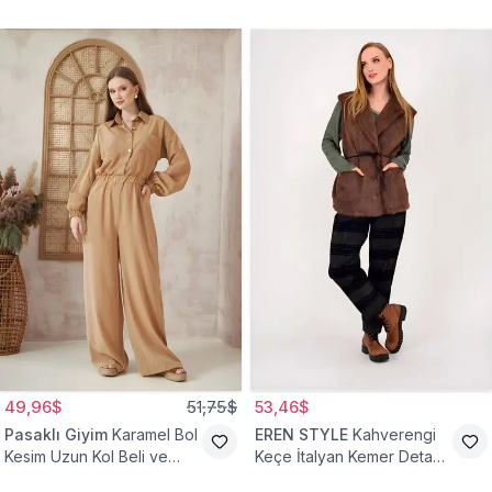
49,96$
51,75$
53,46$
Pasaklı Giyim
Karamel Bol
EREN STYLE
Kahverengi
Kesim Uzun Kol Beli ve
Keçe İtalyan Kemer Detaylı
Kolu Lastikli Cepli Kupra
Yelek