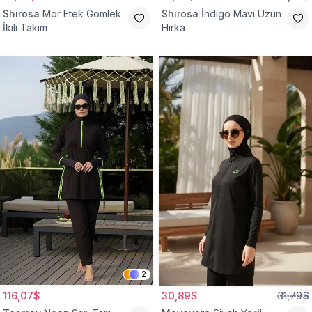
Shirosa
Mor Etek Gömlek
Shirosa
İndigo Mavi Uzun
İkili Takım
Hırka
2
116,07$
30,89$
31,79$