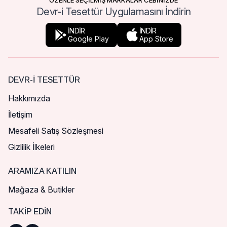
ÖZENLE SEÇİLMİŞ MARKALAR CEBİNİZDE
Devr-i Tesettür Uygulamasını İndirin
İNDİR
İNDİR
Google Play
App Store
DEVR-I TESETTÜR
Hakkımızda
İletişim
Mesafeli Satış Sözleşmesi
Gizlilik İlkeleri
ARAMIZA KATILIN
Mağaza & Butikler
TAKIP EDIN