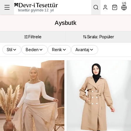
US
tesettür giyimde 12. yıl
Aysbutk
Filtrele
Sırala: Popüler
Stil
Beden
Renk
Avantaj