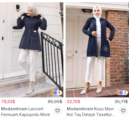
Tulum
5
2
78,53$
85,00$
32,10$
35,71$
Modamihram
Lacivert
Modamihram
Koyu Mavi
Fermuarlı Kapüşonlu Mont
Kot Taş Detaylı Tesettür
Gömlek