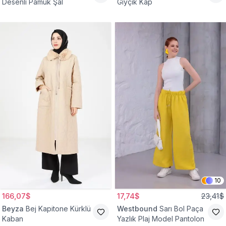
Desenli Pamuk Şal
Giyçık Kap
10
166,07$
17,74$
23,41$
Beyza
Bej Kapitone Kürklü
Westbound
Sarı Bol Paça
Kaban
Yazlık Plaj Model Pantolon