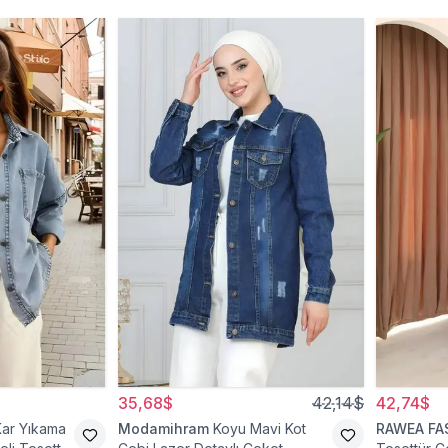
35,68$
42,14$
42,74$
Kar Yıkama
Modamihram
Koyu Mavi Kot
RAWEA FA