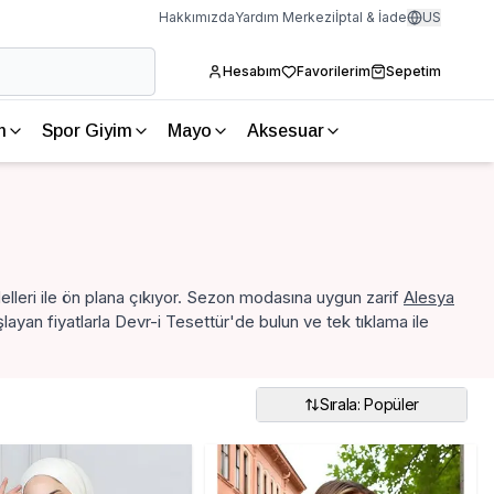
Hakkımızda
Yardım Merkezi
İptal & İade
US
Hesabım
Favorilerim
Sepetim
m
Spor Giyim
Mayo
Aksesuar
elleri ile ön plana çıkıyor. Sezon modasına uygun zarif
Alesya
ayan fiyatlarla Devr-i Tesettür'de bulun ve tek tıklama ile
Sırala: Popüler