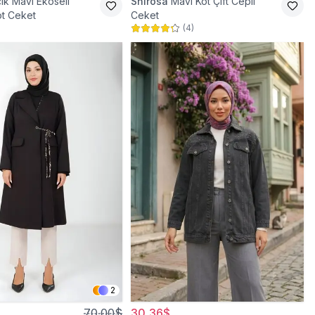
ık Mavi Ekoseli
Shirosa
Mavi Kot Çift Cepli
t Ceket
Ceket
(
4
)
2
70,00$
30,36$