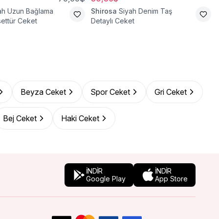
ah Uzun Bağlama
Shirosa
Siyah Denim Taş
settür Ceket
Detaylı Ceket
Beyza Ceket
Spor Ceket
Gri Ceket
Bej Ceket
Haki Ceket
İNDİR
İNDİR
Google Play
App Store