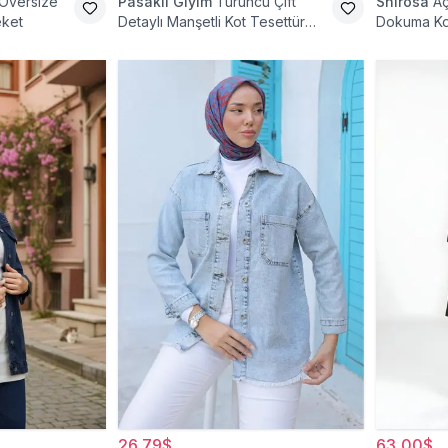
 Oversize
Pasaklı Giyim
Turuncu Çift
Shirosa
Aç
eket
Detaylı Manşetli Kot Tesettür
Dokuma Ko
Ceket
26,79$
63,00$