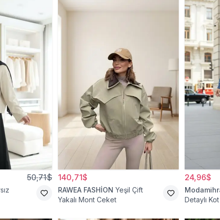
50,71$
140,71$
24,96$
sız
RAWEA FASHİON
Yeşil Çift
Modamih
Yakalı Mont Ceket
Detaylı Ko