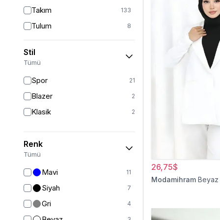
Takım
133
Tulum
8
Pantolon
148
Stil
Etek
19
Tümü
Pantolon Etek
2
Spor
21
Bluz & Gömlek
15
Blazer
2
Kazak
7
Klasik
2
Eşofman
67
Şal
6
Renk
Bone
15
Tümü
26,75$
Ferace
126
Mavi
11
Modamihram
Beyaz
Kap & Pardesü
23
Siyah
7
Trençkot
32
Gri
4
Hırka
4
Beyaz
3