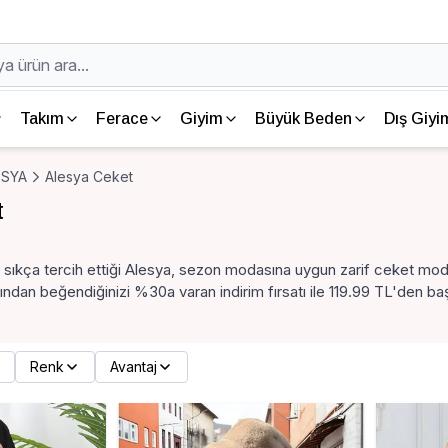
Takım
Ferace
Giyim
Büyük Beden
Dış Giyi
ESYA
Alesya Ceket
t
n sıkça tercih ettiği Alesya, sezon modasına uygun zarif ceket mod
ndan beğendiğinizi %30a varan indirim fırsatı ile 119.99 TL'den başl
Renk
Avantaj