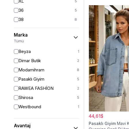
XL
5
36
5
38
8
40
7
Marka
42
7
Tümü
44
2
Beyza
1
46
2
Dimar Butik
2
48
2
Modamihram
8
Pasaklı Giyim
5
RAWEA FASHİON
2
Shirosa
5
Westbound
1
44,61$
Pasaklı Giyim
Mavi 
Avantaj