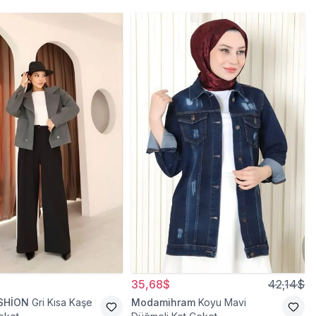
35,68$
42,14$
SHİON
Gri Kısa Kaşe
Modamihram
Koyu Mavi