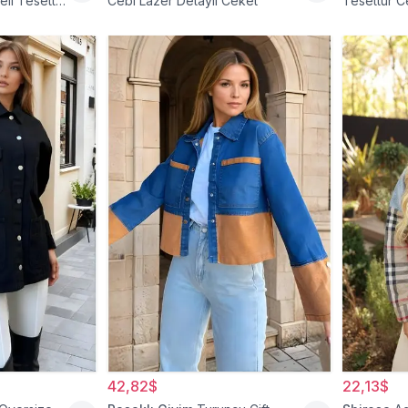
li Tesettür
Cebi Lazer Detaylı Ceket
Tesettür C
42,82$
22,13$