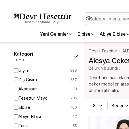
tesettür giyimde 12. yıl
Yeni Gelenler
Elbise
Abiye Elbise
Devr-i Tesettür
AL
Kategori
Alesya Ceke
Tümü
24 ürün bulundu.
Giyim
589
Tesettürlü hanımları
Dış Giyim
287
ceket
modelleri arası
Aksesuar
21
online satın alın.
Tesettür Mayo
285
Stil
Beden
Elbise
106
Abiye Elbise
47
Tunik
55