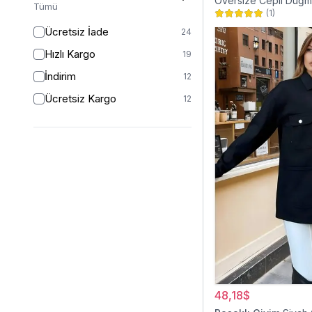
Oversize Cepli Düğme
Tümü
(
1
)
Gömlek Ceket
Ücretsiz İade
24
Hızlı Kargo
19
İndirim
12
Ücretsiz Kargo
12
48,18$