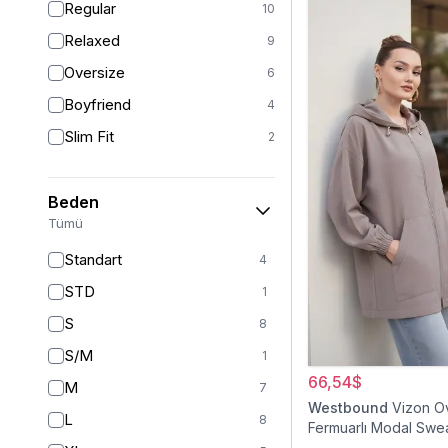
Regular
10
Relaxed
9
Oversize
6
Boyfriend
4
Slim Fit
2
Beden
Tümü
Standart
4
STD
1
S
8
S/M
1
66,54$
M
7
Westbound
Vizon O
L
8
Fermuarlı Modal Swe