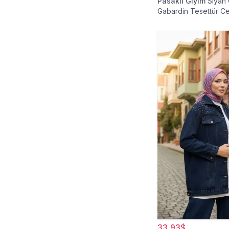
Pasaklı Giyim
Siyah
Gabardin Tesettür C
33,93$