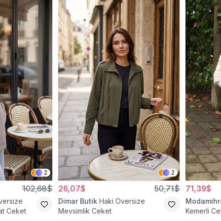
2
2
102,68$
26,07$
50,71$
71,39$
versize
Dimar Butik
Haki Oversize
Modamih
at Ceket
Mevsimlik Ceket
Kemerli Ce