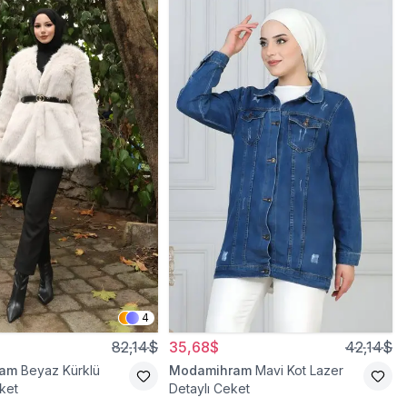
4
82,14$
35,68$
42,14$
ram
Beyaz Kürklü
Modamihram
Mavi Kot Lazer
ket
Detaylı Ceket