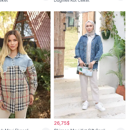
eket
Düğmeli Kot Ceket
26,75$