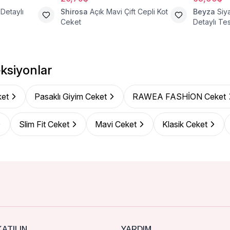
 Detaylı
Shirosa
Açık Mavi Çift Cepli Kot
Beyza
Siy
Ceket
Detaylı Te
ksiyonlar
et
Pasaklı Giyim Ceket
RAWEA FASHİON Ceket
Slim Fit Ceket
Mavi Ceket
Klasik Ceket
ATILIN
YARDIM