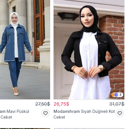
3
27,50$
26,75$
31,07$
ram
Mavi Püskül
Modamihram
Siyah Düğmeli Kot
t Ceket
Ceket