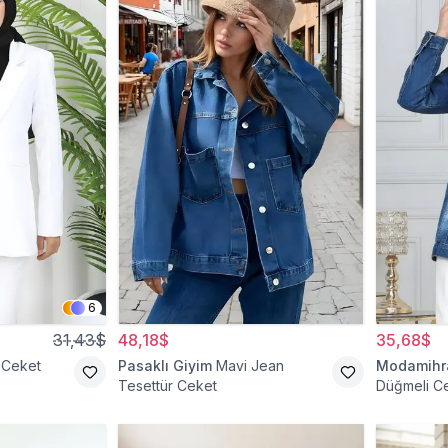
6
31,43$
48,18$
35,68$
 Ceket
Pasaklı Giyim
Mavi Jean
Modamih
Tesettür Ceket
Düğmeli C