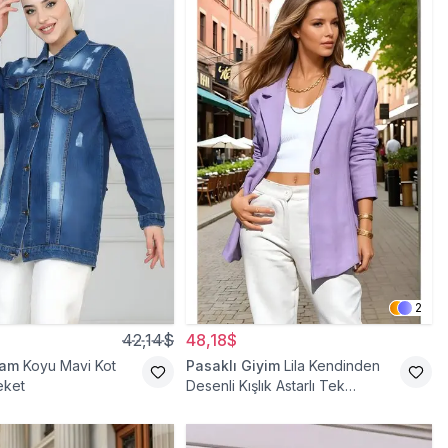
2
42,14$
48,18$
ram
Koyu Mavi Kot
Pasaklı Giyim
Lila Kendinden
eket
Desenli Kışlık Astarlı Tek
Düğmeli Tesettür Ceket