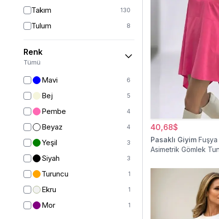
Takım
130
Tulum
8
Pantolon
151
Renk
Etek
19
Tümü
Pantolon Etek
2
Mavi
6
Bluz & Gömlek
15
Bej
5
Kazak
6
Pembe
4
Eşofman
63
Beyaz
40,68$
4
Şal
6
Pasaklı Giyim
Fuşya
Yeşil
3
Asimetrik Gömlek Tun
Bone
15
Siyah
3
Ferace
126
Turuncu
1
Kap & Pardesü
23
Ekru
1
Trençkot
32
Mor
1
Hırka
4