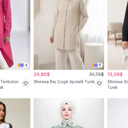
4
5
29,80$
31,79$
13,06$
 Terikoton
Shirosa
Bej Çizgili Apoletli Tunik
Shirosa
Si
ik
Tunik