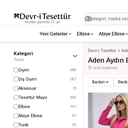
tesettür giyimde 12. yıl
Yeni Gelenler
Elbise
Abiye Elbise
Devr-i Tesettür
Ade
Kategori
Aden Aydın 
Tümü
15 ürün bulundu.
Giyim
585
Dış Giyim
287
Beden
Renk
Aksesuar
21
Tesettür Mayo
282
Elbise
107
Abiye Elbise
47
Tunik
55