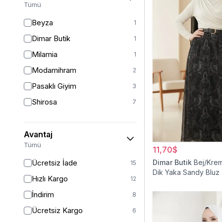
Tümü
Beyza
1
Dimar Butik
1
Milamia
1
Modamihram
2
Pasaklı Giyim
3
Shirosa
7
Avantaj
Tümü
11,70$
Ücretsiz İade
Dimar Butik
Bej/Krem
15
Dik Yaka Sandy Bluz
Hızlı Kargo
12
İndirim
8
Ücretsiz Kargo
6