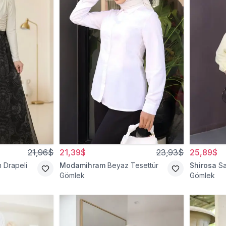
21,96$
21,39$
23,93$
25,89$
 Drapeli
Modamihram
Beyaz Tesettür
Shirosa
Sa
Gömlek
Gömlek