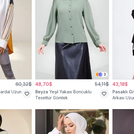
3
60,32$
48,70$
54,11$
43,18$
Hardal Uzun
Beyza
Yeşil Yakası Boncuklu
Pasaklı G
Tesettür Gömlek
Arkası Uzun
Gömlek Tu