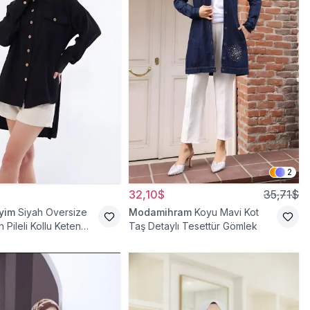
2
32,10$
35,71$
iyim
Siyah Oversize
Modamihram
Koyu Mavi Kot
 Pileli Kollu Keten
Taş Detaylı Tesettür Gömlek
nik