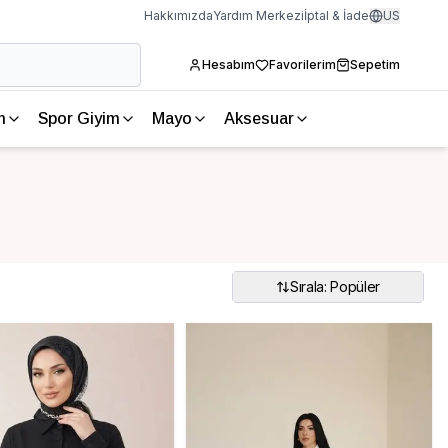
Hakkımızda
Yardım Merkezi
İptal & İade
US
Hesabım
Favorilerim
Sepetim
m
Spor Giyim
Mayo
Aksesuar
Sırala: Popüler