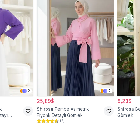
2
2
25,89$
8,23$
k
Shirosa
Pembe Asimetrik
Shirosa
Be
aylı
Fiyonk Detaylı Gömlek
Gömlek
(
2
)