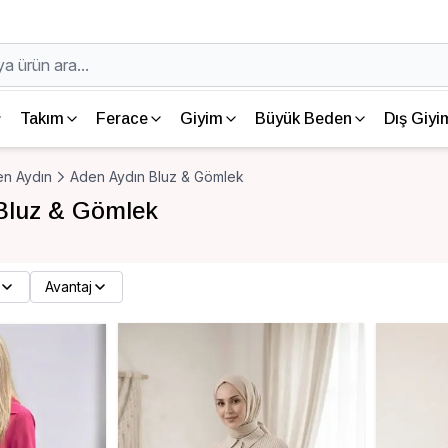
Takım
Ferace
Giyim
Büyük Beden
Dış Giyi
n Aydın
Aden Aydın Bluz & Gömlek
Bluz & Gömlek
Avantaj