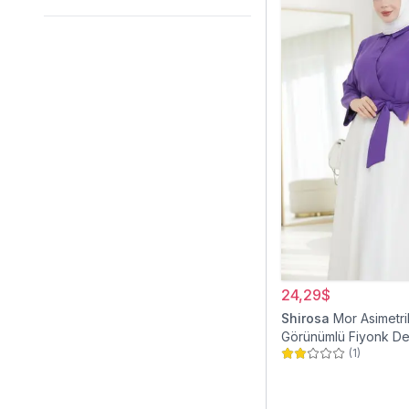
24,29$
Shirosa
Mor Asimetri
Görünümlü Fiyonk Det
(
1
)
Gömlek