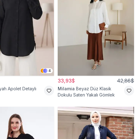
4
33,93$
42,86$
yah Apolet Detaylı
Milamia
Beyaz Düz Klasik
Dokulu Saten Yakalı Gömlek