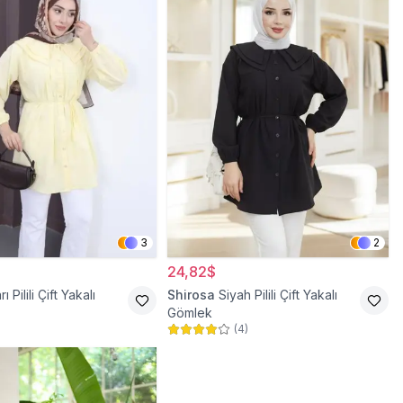
3
2
24,82$
rı Pilili Çift Yakalı
Shirosa
Siyah Pilili Çift Yakalı
Gömlek
(
4
)