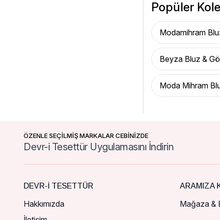
Popüler Kole
Modamihram Blu
Beyza Bluz & G
Moda Mihram Bl
ÖZENLE SEÇİLMİŞ MARKALAR CEBİNİZDE
Devr-i Tesettür Uygulamasını İndirin
DEVR-I TESETTÜR
ARAMIZA K
Hakkımızda
Mağaza & B
İletişim