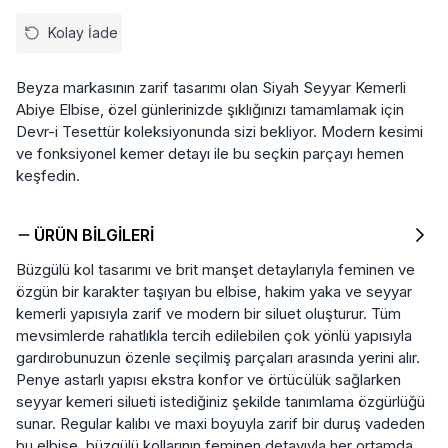
Kolay İade
Beyza markasının zarif tasarımı olan Siyah Seyyar Kemerli
Abiye Elbise, özel günlerinizde şıklığınızı tamamlamak için
Devr-i Tesettür koleksiyonunda sizi bekliyor. Modern kesimi
ve fonksiyonel kemer detayı ile bu seçkin parçayı hemen
keşfedin.
ÜRÜN BILGILERI
Büzgülü kol tasarımı ve brit manşet detaylarıyla feminen ve
özgün bir karakter taşıyan bu elbise, hakim yaka ve seyyar
kemerli yapısıyla zarif ve modern bir siluet oluşturur. Tüm
mevsimlerde rahatlıkla tercih edilebilen çok yönlü yapısıyla
gardırobunuzun özenle seçilmiş parçaları arasında yerini alır.
Penye astarlı yapısı ekstra konfor ve örtücülük sağlarken
seyyar kemeri silueti istediğiniz şekilde tanımlama özgürlüğü
sunar. Regular kalıbı ve maxi boyuyla zarif bir duruş vadeden
bu elbise, büzgülü kollarının feminen detayıyla her ortamda