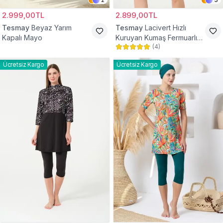
2.999,00TL
2.899,00TL
Tesmay
Beyaz Yarım
Tesmay
Lacivert Hızlı
Kapalı Mayo
Kuruyan Kumaş Fermuarlı
(
4
)
Şortu Taytlı Yarım Kapalı
Mayo
Ücretsiz Kargo
Ücretsiz Kargo