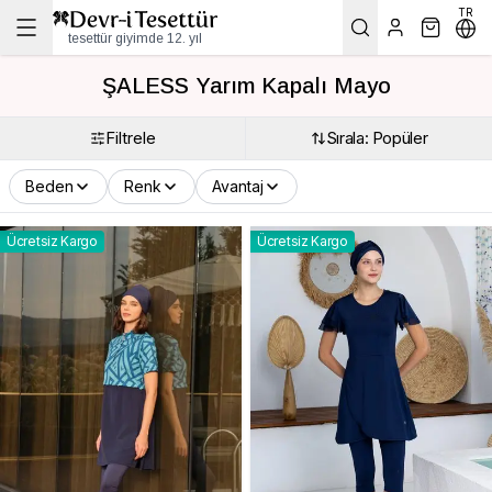
TR
tesettür giyimde 12. yıl
ŞALESS Yarım Kapalı Mayo
Filtrele
Sırala: Popüler
Beden
Renk
Avantaj
Ücretsiz Kargo
Ücretsiz Kargo