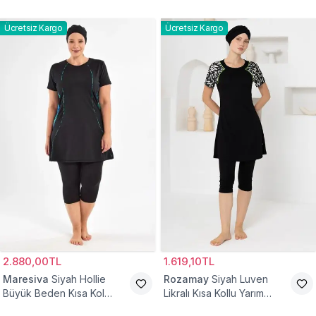
Ücretsiz Kargo
Ücretsiz Kargo
2.880,00TL
1.619,10TL
Maresiva
Siyah Hollie
Rozamay
Siyah Luven
Büyük Beden Kısa Kol
Likralı Kısa Kollu Yarım
Taytlı Yarım Kapalı Mayo
Kapalı Mayo