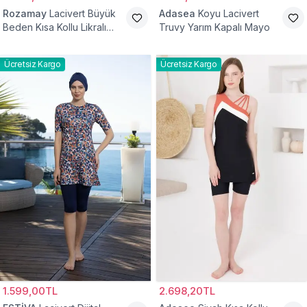
Rozamay
Lacivert Büyük
Adasea
Koyu Lacivert
Beden Kısa Kollu Likralı
Truvy Yarım Kapalı Mayo
Yarım Kapalı Mayo
Ücretsiz Kargo
Ücretsiz Kargo
1.599,00TL
2.698,20TL