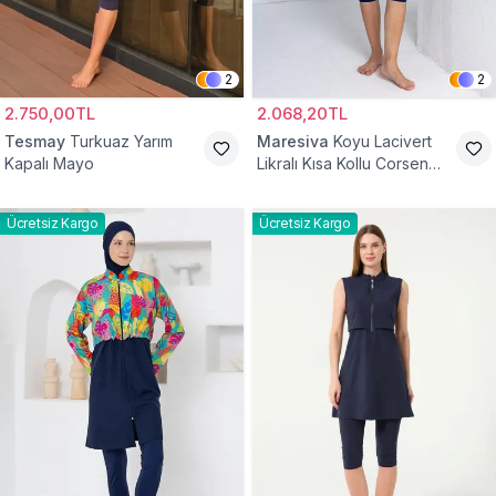
2
2
2.750,00TL
2.068,20TL
Tesmay
Turkuaz Yarım
Maresiva
Koyu Lacivert
Kapalı Mayo
Likralı Kısa Kollu Corsen
Yarım Kapalı Mayo
Ücretsiz Kargo
Ücretsiz Kargo