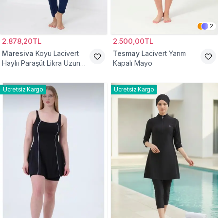
2
2.878,20TL
2.500,00TL
Maresiva
Koyu Lacivert
Tesmay
Lacivert Yarım
Haylıı Paraşüt Likra Uzun
Kapalı Mayo
Kollu Yarım Kapalı Mayo
Ücretsiz Kargo
Ücretsiz Kargo