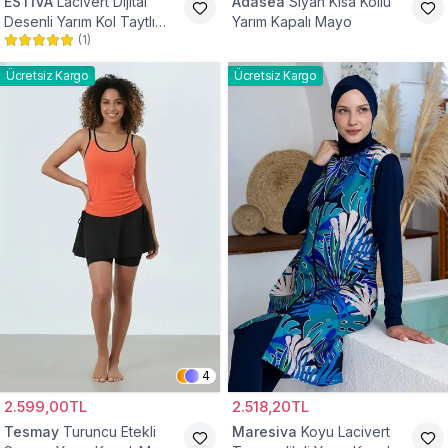
ESTİVA
Lacivert Dijital
Adasea
Siyah Kısa Kollu
Desenli Yarım Kol Taytlı
Yarım Kapalı Mayo
(
1
)
Boneli Yarım Kapalı Mayo
Ücretsiz Kargo
Ücretsiz Kargo
4
2.599,00TL
2.518,20TL
Tesmay
Turuncu Etekli
Maresiva
Koyu Lacivert