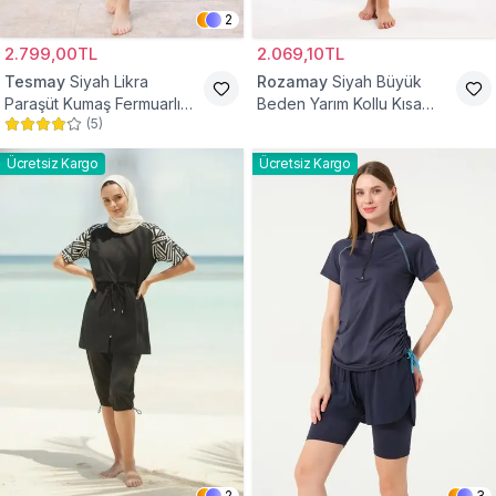
2
2.799,00TL
2.069,10TL
Tesmay
Siyah Likra
Rozamay
Siyah Büyük
Paraşüt Kumaş Fermuarlı
Beden Yarım Kollu Kısa
(
5
)
Hızlı Kuruyan Yarım Kapalı
Taytlı Yarım Kapalı Mayo
Taytlı Mayo
Ücretsiz Kargo
Ücretsiz Kargo
2
3