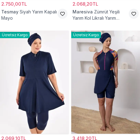
2.750,00TL
2.068,20TL
Tesmay
Siyah Yarım Kapalı
Maresiva
Zümrüt Yeşili
Mayo
Yarım Kol Likralı Yarım
Kapalı Mayo
Ücretsiz Kargo
Ücretsiz Kargo
2.069,10TL
3.418,20TL