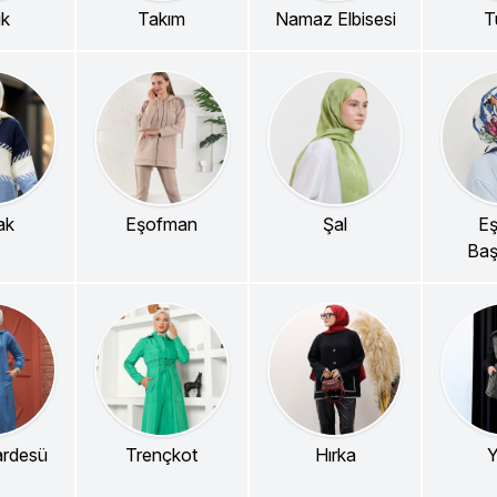
ik
Takım
Namaz Elbisesi
T
ak
Eşofman
Şal
Eş
Baş
ardesü
Trençkot
Hırka
Y