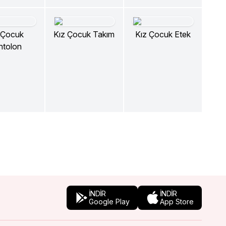
 Çocuk
Kız Çocuk Takım
Kız Çocuk Etek
ntolon
İNDİR
İNDİR
Google Play
App Store