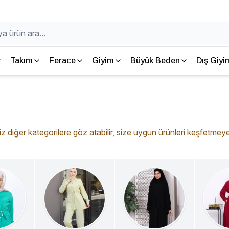
Takım
Ferace
Giyim
Büyük Beden
Dış Giyi
 diğer kategorilere göz atabilir, size uygun ürünleri keşfetmeye