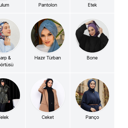
ulum
Pantolon
Etek
arp &
Hazır Türban
Bone
örtüsü
elek
Ceket
Panço