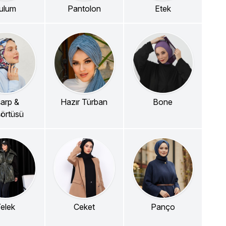
ulum
Pantolon
Etek
arp &
Hazır Türban
Bone
örtüsü
elek
Ceket
Panço