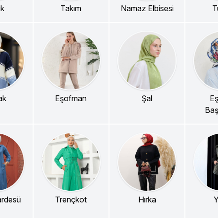
ik
Takım
Namaz Elbisesi
T
ak
Eşofman
Şal
Eş
Baş
ardesü
Trençkot
Hırka
Y