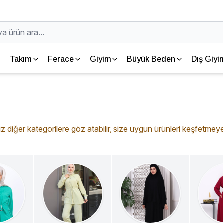
Takım
Ferace
Giyim
Büyük Beden
Dış Giyi
 diğer kategorilere göz atabilir, size uygun ürünleri keşfetmeye