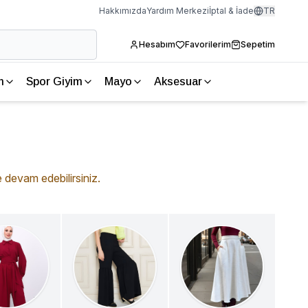
Hakkımızda
Yardım Merkezi
İptal & İade
TR
Hesabım
Favorilerim
Sepetim
m
Spor Giyim
Mayo
Aksesuar
 devam edebilirsiniz.