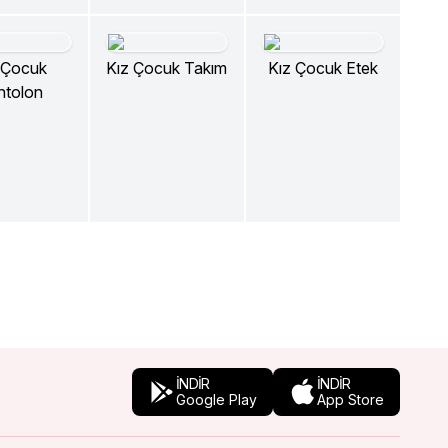
 Çocuk
Kız Çocuk Takım
Kız Çocuk Etek
ntolon
İNDİR
İNDİR
Google Play
App Store