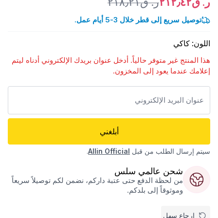
ر. ق٢١٢٫٤٢
ر. ق٢١٨٫٢١
توصيل سريع إلى قطر خلال 3-5 أيام عمل.
اللون
:
كاكي
هذا المنتج غير متوفر حالياً. أدخل عنوان بريدك الإلكتروني أدناه ليتم
إعلامك عندما يعود إلى المخزون.
أبلغني
سيتم إرسال الطلب من قبل
Allin Official
.
شحن عالمي سلس
من لحظة الدفع حتى عتبة داركم، نضمن لكم توصيلاً سريعاً
وموثوقاً إلى بلدكم.
إرجاع سهل