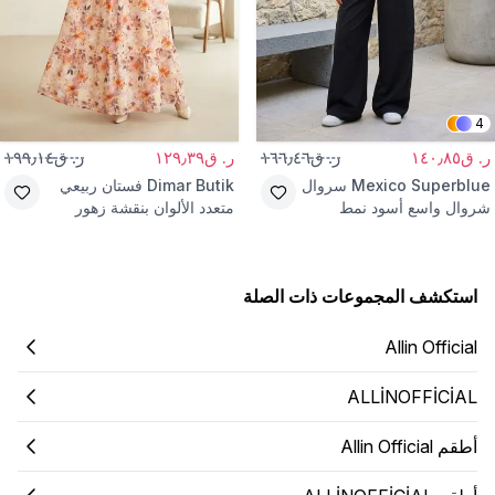
4
ر. ق١٤٠٫٨٥
ر. ق١٦٦٫٤٦
ر. ق١٢٩٫٣٩
ر. ق١٩٩٫١٤
Mexico Superblue
سروال
Dimar Butik
فستان ربيعي
شروال واسع أسود نمط
متعدد الألوان بنقشة زهور
الشارع
استكشف المجموعات ذات الصلة
Allin Official
ALLİNOFFİCİAL
أطقم Allin Official