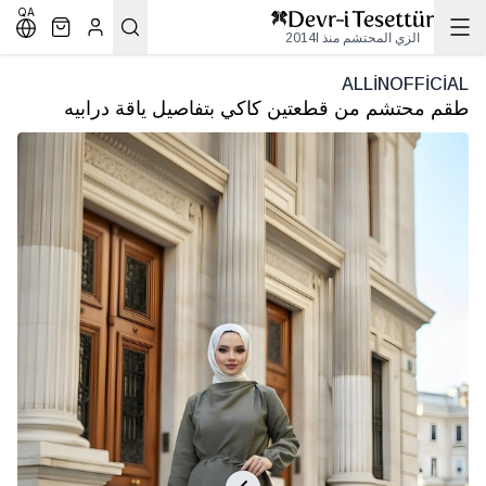
QA
الزي المحتشم منذ 2014l
ALLİNOFFİCİAL
طقم محتشم من قطعتين كاكي بتفاصيل ياقة درابيه