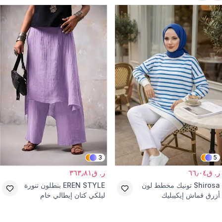
3
5
ر. ق٦٦٫٠٤
ر. ق٣٦٣٫٨١
Shirosa
تونيك مخطط لون
EREN STYLE
بنطلون تنورة
أزرق قماش إيكيبليك
ليلكي كتان إيطالي خام