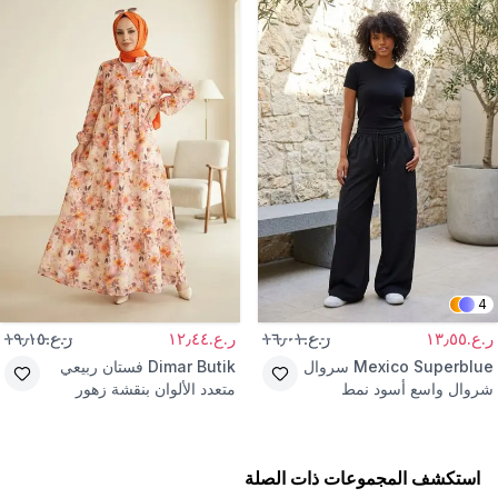
4
ر.ع.١٣٫٥٥
ر.ع.١٦٫٠١
ر.ع.١٢٫٤٤
ر.ع.١٩٫١٥
Mexico Superblue
سروال
Dimar Butik
فستان ربيعي
شروال واسع أسود نمط
متعدد الألوان بنقشة زهور
الشارع
استكشف المجموعات ذات الصلة