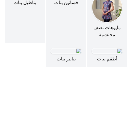
فساتين بنات
بناطيل بنات
مايوهات نصف
محتشمة
أطقم بنات
تنانير بنات