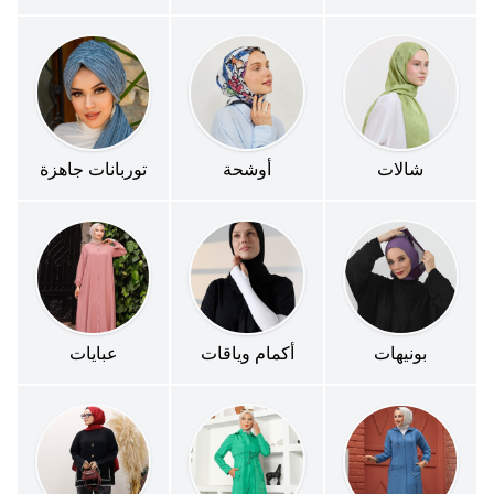
شالات
أوشحة
توربانات جاهزة
بونيهات
أكمام وياقات
عبايات