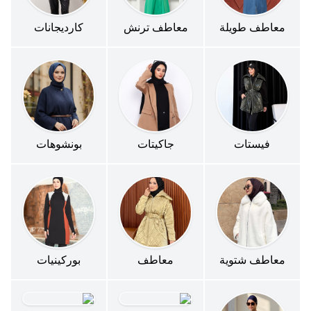
معاطف طويلة
معاطف ترنش
كارديجانات
فيستات
جاكيتات
بونشوهات
معاطف شتوية
معاطف
بوركينيات