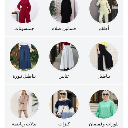
أطقم
فساتين صلاة
جمبسوتات
بناطيل
تنانير
بناطيل تنورة
بلوزات وقمصان
كنزات
بدلات رياضية