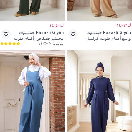
ك١٤٫٩٢
ك١٤٫٤٠
Pasaklı Giyim
جمبسوت
Pasaklı Giyim
جمبسوت
واسع أكمام طويلة كراميل
محتشم فضفاض بأكمام طويلة
)
5
(
كوبرو بخصر وأكمام مطاطية
لون كاكي قماش كوبرا بخصر
وجيوب
مطاطي وجيوب