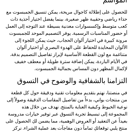
للحصول على إطلالة كاجوال مريحة، يمكن تنسيق الجمبسوت مع
حذاء رياضي وحقيبة ظهر صغيرة، بينما يفضل اختيار أحذية ذات
كعب متوسط وإكسسوارات معدنية بسيطة عند التوجه إلى العمل
أو حضور المناسبات الرسمية. يوفر التصميم الموحد للجمبسوت
مرونة كبيرة في اختيار ألوان الحجاب، حيث يمكن اللجوء إلى
الألوان المحايدة للحفاظ على الهدوء البصري أو اختيار ألوان
متناغمة مع لون القطعة الأساسية لإبراز تفاصيل التصميم بدقة.
في الأيام الباردة، يمكن إضافة سترة طويلة أو معطف خفيف
لإكمال المظهر دون المساس بجمالية الجمبسوت.
التزامنا بالشفافية والوضوح في التسوق
في منصتنا، نهتم بتقديم معلومات تقنية ودقيقة حول كل قطعة
من منتجات بواني، بدءاً من تفاصيل المقاسات الدقيقة وصولاً إلى
نوعية الخيوط وكيفية العناية بالمنتج. نهدف من خلال هذه
المجموعة إلى تبسيط تجربة التسوق عبر توفير خيارات مدروسة
بعيداً عن التعقيد أو العروض الوهمية، مما يضمن لكِ الحصول على
منتج يلبي توقعاتكِ تماماً دون مفاجآت بعد عملية الشراء. نركز