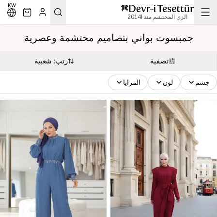
KW
الزي المحتشم منذ 2014l
جمبسوت بواني بتصاميم محتشمة وعصرية
تصفية
رتب: شعبية
جسم
لون
المزايا