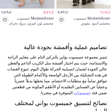
ك٦٫١٧
ك٧٫٧٢
ك٥٫٨٦
ك٦٫٤٩
Modamihram
جمبسوت
Modamihram
جمبسوت
محتشم أسود بنقوش
محتشم لون فيزون مزوّد بحزام
تصاميم عملية وأقمشة بجودة عالية
تتميز مجموعة جمبسوت بواني بالتركيز التام على معايير الراحة
والاستدامة، حيث يتم اختيار أقمشة مثل الكريب الناعم والقطن
عالي الجودة لضمان انسيابية الحركة طوال اليوم. تتنوع القصات
في هذه التشكيلة بين الأرجل الواسعة والأكمام الطويلة التي
تتوافق تماماً مع متطلبات الاحتشام، مما يجعلها بديلاً عصرياً
وعملياً عن الفساتين التقليدية أو الأطقم المكونة من قطعتين
ضمن فئة
جمبسوتات
المتوفرة في متجرنا.
نصائح لتنسيق جمبسوت بواني لمختلف
المواسم