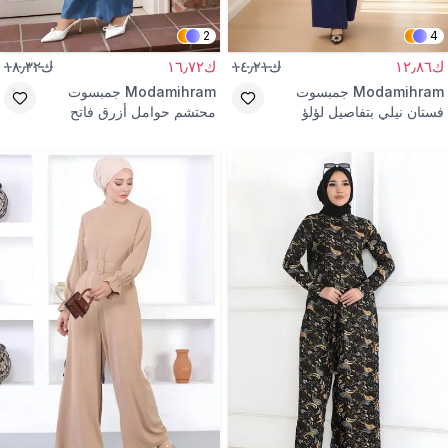
2
4
ك١٢٫٨٦
ك١٤٫٢١
ك١٦٫٧٢
ك١٨٫٣٢
Modamihram
جمبسوت
Modamihram
جمبسوت
فستان نيلي بتفاصيل لؤلؤ
محتشم حوامل أزرق فاتح
بجيوب كنغر