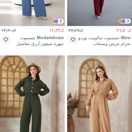
3
3
ك٢٦٫٥٠
ك٢٧٫٤٩
ك١٢٫٣٣
ك١٣٫٩٠
Wovi
جمبسوت سالوبيت بوردو
Modamihram
جمبسوت
بحزام عريض وبسحاب
سهرة شيفون أزرق بتفاصيل
أحجار