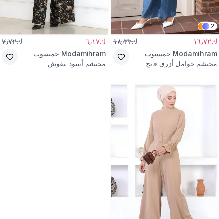
2
ك١٦٫٧٢
ك١٨٫٣٢
ك٦٫١٧
ك٧٫٧٢
Modamihram
جمبسوت
Modamihram
جمبسوت
محتشم حوامل أزرق فاتح
محتشم أسود بنقوش
بجيوب كنغر