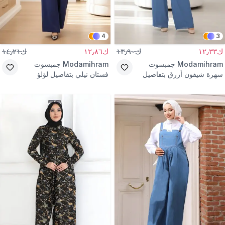
4
3
ك١٢٫٣٣
ك١٣٫٩٠
ك١٢٫٨٦
ك١٤٫٢١
Modamihram
جمبسوت
Modamihram
جمبسوت
سهرة شيفون أزرق بتفاصيل
فستان نيلي بتفاصيل لؤلؤ
أحجار