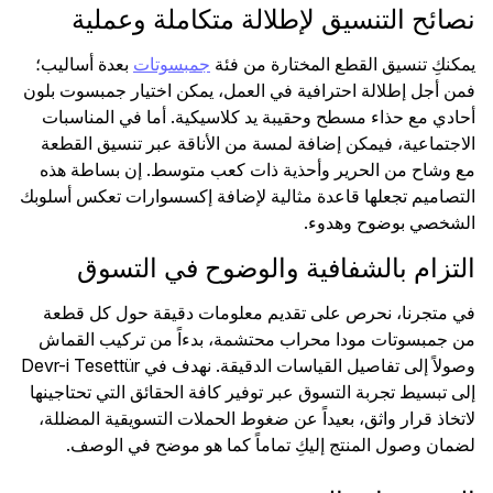
نصائح التنسيق لإطلالة متكاملة وعملية
يمكنكِ تنسيق القطع المختارة من فئة
جمبسوتات
بعدة أساليب؛
فمن أجل إطلالة احترافية في العمل، يمكن اختيار جمبسوت بلون
أحادي مع حذاء مسطح وحقيبة يد كلاسيكية. أما في المناسبات
الاجتماعية، فيمكن إضافة لمسة من الأناقة عبر تنسيق القطعة
مع وشاح من الحرير وأحذية ذات كعب متوسط. إن بساطة هذه
التصاميم تجعلها قاعدة مثالية لإضافة إكسسوارات تعكس أسلوبك
الشخصي بوضوح وهدوء.
التزام بالشفافية والوضوح في التسوق
في متجرنا، نحرص على تقديم معلومات دقيقة حول كل قطعة
من جمبسوتات مودا محراب محتشمة، بدءاً من تركيب القماش
وصولاً إلى تفاصيل القياسات الدقيقة. نهدف في Devr-i Tesettür
إلى تبسيط تجربة التسوق عبر توفير كافة الحقائق التي تحتاجينها
لاتخاذ قرار واثق، بعيداً عن ضغوط الحملات التسويقية المضللة،
لضمان وصول المنتج إليكِ تماماً كما هو موضح في الوصف.