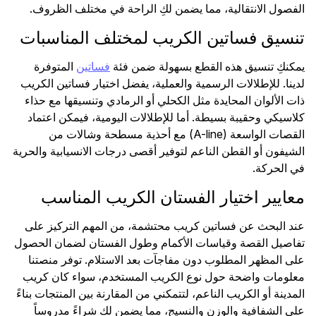
الفصول الانتقالية، مما يضمن لكِ الراحة في مختلف الظروف.
تنسيق فساتين الكريب لمختلف المناسبات
يمكنكِ تنسيق هذه القطع بسهولة ضمن فئة
فساتين
المتوفرة
لدينا. للإطلالات الرسمية والعملية، يفضل اختيار فساتين الكريب
ذات الألوان المحايدة مثل الكحلي أو الرمادي وتنسيقها مع حذاء
كلاسيكي وحقيبة بسيطة. أما للإطلالات اليومية، فيمكن اعتماد
القصات الواسعة (A-line) مع أحذية مسطحة وشالات من
الشيفون أو القطن الناعم لتوفير أقصى درجات الانسيابية والحرية
في الحركة.
معايير اختيار الفستان الكريب المناسب
عند البحث عن فساتين كريب محتشمة، من المهم التركيز على
تفاصيل القصة وقياسات الأكمام وطول الفستان لضمان الحصول
على المظهر المطلوب دون مفاجآت بعد الاستلام. توفر منصتنا
معلومات واضحة حول نوع الكريب المستخدم، سواء كان كريب
المدينة أو الكريب الناعم، لتتمكني من المقارنة بين المنتجات بناءً
على الشفافية والوزن والنسيج، مما يضمن لكِ شراءً مدروساً