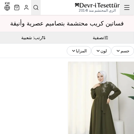
KW
الزي المحتشم منذ 2014l
فساتين كريب محتشمة بتصاميم عصرية وأنيقة
تصفية
رتب: شعبية
جسم
لون
المزايا