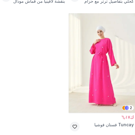
كحلي بتفاصيل ترتر مع حزام
بنقشة لافينيا من قماش مودال
مانجو
2
ك٦٫١٧
Tuncay
فستان فوشيا