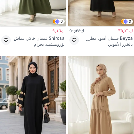
6
3
ك٣٥٫٢١
ك٥٠٫٢٤
ك٩٫١٦
Beyza
فستان أسود مطرز
Shirosa
فستان خاكي قماش
بالخرز الأنبوبي
بؤرؤمتشيك بحزام