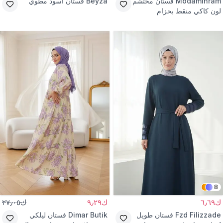
Modamihram
فستان محتشم
Beyza
فستان أسود مطوي
لون كاكي منقط بحزام
8
ك٦٫٦٩
ك٩٫٢٩
ك٢٧٫٠٥
Fzd Filizzade
فستان طويل
Dimar Butik
فستان ليلكي