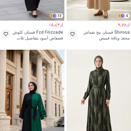
13
4
ك٩٫٧٨
ك١٥٫٤٣
Shirosa
فستان بيج بقماش
Fzd Filizzade
فستان كلوش
مجعد وياقة قميص
فضفاض أسود بتفاصيل ثلاث
خطوط