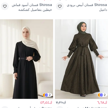
Shirosa
فستان أبيض برودي
Shirosa
فستان أسود قماش
دانتيل
خيطين بتفاصيل كشكشة
2
2
ك٦٫٦٨
ك٧٫٢١
ك٤٣٫٤٤