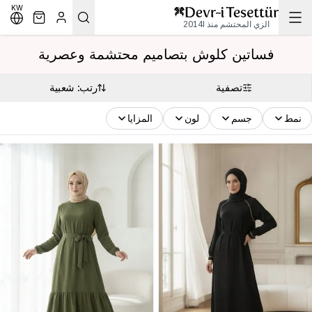
KW
الزي المحتشم منذ 2014l
فساتين كلوش بتصاميم محتشمة وعصرية
تصفية
رتب: شعبية
نمط
جسم
لون
المزايا