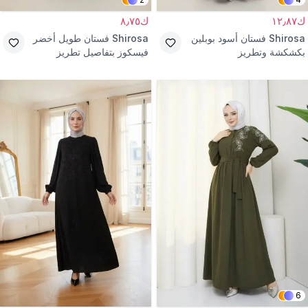
ك١٢٫٨٧
ك٨٫٧٥
Shirosa
فستان أسود بوبلين
Shirosa
فستان طويل أخضر
بكشكشة وتطريز
فيسكوز بتفاصيل تطريز
6