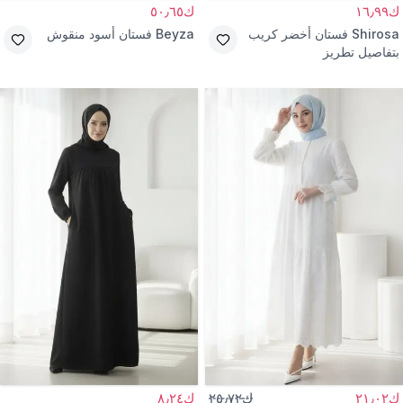
ك١٦٫٩٩
ك٥٠٫٦٥
Shirosa
فستان أخضر كريب
Beyza
فستان أسود منقوش
بتفاصيل تطريز
ك٢١٫٠٢
ك٢٥٫٧٢
ك٨٫٢٤