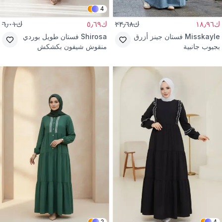
4
ك١٨٫٩٦
ك٢٣٫٦٨
ك٥٫٦٩
ك٦٫٠١
Misskayle
فستان جينز أزرق
Shirosa
فستان طويل بوردي
بجيوب جانبية
منقوش شيفون بكشكش
2
4