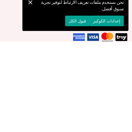
كيف يمكنني تقديم طلب؟
نحن نستخدم ملفات تعريف الارتباط لتوفير تجربة
تسوق أفضل.
الشحن والتوصيل
الإرجاع والإلغاء
إعدادات الكوكيز
قبول الكل
التوصيل إلى
الكويت
© 2026 Devr-i Tesettür -
جميع الحقوق محفوظة
إعدادات الكوكيز
سياسة الكوكيز
Devr-i Tesettür
، مدعوم من
MBS Dijital
.