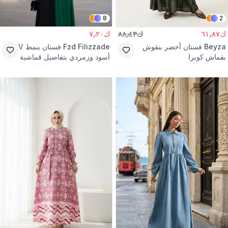
8
2
ك٦١٫٨٧
ك٨٨٫٤٣
ك٧٫٢٠
Beyza
فستان أخضر بنقوش
Fzd Filizzade
فستان بنمط V
بقماش كوبرا
أسود وزمردي بتفاصيل قماشية
وحزام