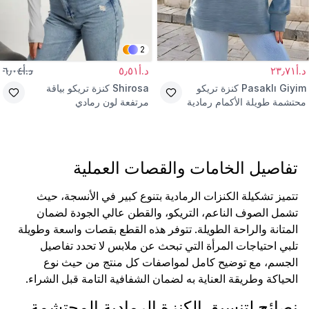
2
د.أ٢٣٫٧١
د.أ٥٫٥١
د.أ٦٫٠٤
Pasaklı Giyim
كنزة تريكو
Shirosa
كنزة تريكو بياقة
محتشمة طويلة الأكمام رمادية
مرتفعة لون رمادي
بياقة عالية وفتحة
تفاصيل الخامات والقصات العملية
تتميز تشكيلة الكنزات الرمادية بتنوع كبير في الأنسجة، حيث
تشمل الصوف الناعم، التريكو، والقطن عالي الجودة لضمان
المتانة والراحة الطويلة. تتوفر هذه القطع بقصات واسعة وطويلة
تلبي احتياجات المرأة التي تبحث عن ملابس لا تحدد تفاصيل
الجسم، مع توضيح كامل لمواصفات كل منتج من حيث نوع
الحياكة وطريقة العناية به لضمان الشفافية التامة قبل الشراء.
نصائح لتنسيق الكنزة الرمادية المحتشمة