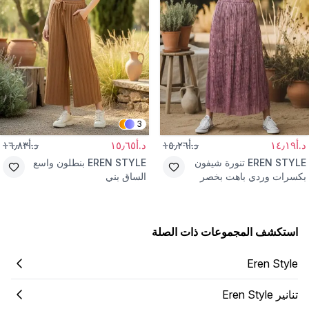
3
د.أ١٤٫١٩
د.أ١٥٫٢٦
د.أ١٥٫٦٥
د.أ١٦٫٨٣
EREN STYLE
تنورة شيفون
EREN STYLE
بنطلون واسع
بكسرات وردي باهت بخصر
الساق بني
مطاطي
استكشف المجموعات ذات الصلة
Eren Style
تنانير Eren Style