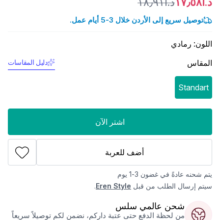
د.أ١٧٫٥٨
د.أ١٨٫٩١
توصيل سريع إلى الأردن خلال 3-5 أيام عمل.
اللون
:
رمادي
المقاس
دليل المقاسات
Standart
اشتر الآن
أضف للعربة
يتم شحنه عادةً في غضون 3-1 يوم
سيتم إرسال الطلب من قبل
Eren Style
.
شحن عالمي سلس
من لحظة الدفع حتى عتبة داركم، نضمن لكم توصيلاً سريعاً