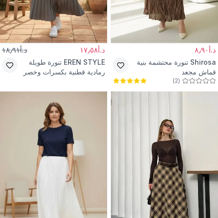
د.أ٨٫٩٠
د.أ١٧٫٥٨
د.أ١٨٫٩١
Shirosa
تنورة محتشمة بنية
EREN STYLE
تنورة طويلة
قماش مجعد
رمادية قطنية بكسرات وخصر
)
2
(
مطاطي