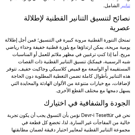
تنانير
الشامل.
نصائح لتنسيق التنانير القطنية لإطلالة
عصرية
تمنحكِ التنورة القطنية مرونة كبيرة في التنسيق؛ فمن أجل إطلالة
يومية مريحة، يمكن ارتداؤها مع بلوزة قطنية خفيفة وحذاء رياضي
مريح. أما إذا كنتِ ترغبين في مظهر ملائم للعمل أو المناسبات
شبه الرسمية، فيمكنكِ تنسيق التنانير القطنية ذات القصات
المستقيمة أو الواسعة مع قميص كلاسيكي وجاكيت خفيف. تتوفر
هذه التنانير بأطوال كاملة تضمن التغطية المطلوبة دون الحاجة
لإضافات، مع خيارات متنوعة من الألوان الهادئة والمحايدة التي
يسهل دمجها مع مختلف القطع الأخرى.
الجودة والشفافية في اختيارك
نحن في Devr-i Tesettür نؤمن بأن التسوق يجب أن يكون تجربة
خالية من المفاجآت غير السارة. لذا، تخضع كل قطعة في
مجموعة التنانير القطنية لمعايير اختيار دقيقة لضمان مطابقتها