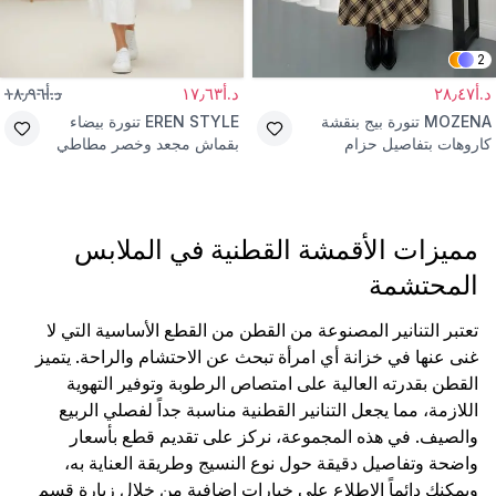
2
د.أ٢٨٫٤٧
د.أ١٧٫٦٣
د.أ١٨٫٩٦
MOZENA
تنورة بيج بنقشة
EREN STYLE
تنورة بيضاء
كاروهات بتفاصيل حزام
بقماش مجعد وخصر مطاطي
مميزات الأقمشة القطنية في الملابس
المحتشمة
تعتبر التنانير المصنوعة من القطن من القطع الأساسية التي لا
غنى عنها في خزانة أي امرأة تبحث عن الاحتشام والراحة. يتميز
القطن بقدرته العالية على امتصاص الرطوبة وتوفير التهوية
اللازمة، مما يجعل التنانير القطنية مناسبة جداً لفصلي الربيع
والصيف. في هذه المجموعة، نركز على تقديم قطع بأسعار
واضحة وتفاصيل دقيقة حول نوع النسيج وطريقة العناية به،
ويمكنكِ دائماً الاطلاع على خيارات إضافية من خلال زيارة قسم