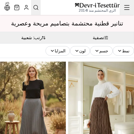
JO
الزي المحتشم منذ 2014l
تنانير قطنية محتشمة بتصاميم مريحة وعصرية
تصفية
رتب: شعبية
نمط
جسم
لون
المزايا