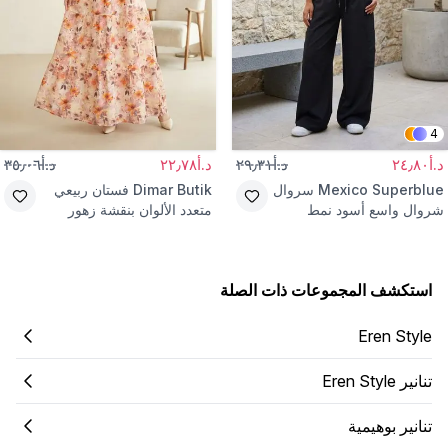
4
د.أ٢٤٫٨٠
د.أ٢٩٫٣١
د.أ٢٢٫٧٨
د.أ٣٥٫٠٦
Mexico Superblue
سروال
Dimar Butik
فستان ربيعي
شروال واسع أسود نمط
متعدد الألوان بنقشة زهور
الشارع
استكشف المجموعات ذات الصلة
Eren Style
تنانير Eren Style
تنانير بوهيمية