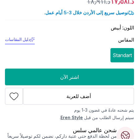
د.أ١٧٫٥٨
د.أ١٨٫٩١
توصيل سريع إلى الأردن خلال 3-5 أيام عمل.
اللون
:
أبيض
المقاس
دليل المقاسات
Standart
اشتر الآن
أضف للعربة
يتم شحنه عادةً في غضون 3-1 يوم
سيتم إرسال الطلب من قبل
Eren Style
.
شحن عالمي سلس
من لحظة الدفع حتى عتبة داركم، نضمن لكم توصيلاً سريعاً