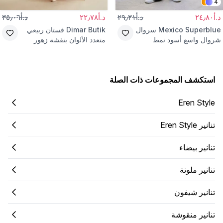
4
د.أ٢٤٫٨٠
د.أ٢٩٫٣١
د.أ٢٢٫٧٨
د.أ٣٥٫٠٦
Mexico Superblue
سروال
Dimar Butik
فستان ربيعي
شروال واسع أسود نمط
متعدد الألوان بنقشة زهور
الشارع
استكشف المجموعات ذات الصلة
Eren Style
تنانير Eren Style
تنانير بيضاء
تنانير ملونة
تنانير شيفون
تنانير منقوشة