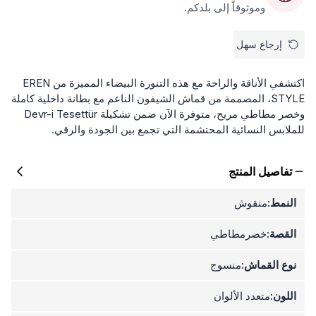
وموثوقاً إلى بلدكم.
إرجاع سهل
اكتشفي الأناقة والراحة مع هذه التنورة البيضاء المميزة من EREN
STYLE، المصممة من قماش الشيفون الناعم مع بطانة داخلية كاملة
وخصر مطاطي مريح، متوفرة الآن ضمن تشكيلة Devr-i Tesettür
للملابس النسائية المحتشمة التي تجمع بين الجودة والرقي.
تفاصيل المنتج
النمط:
منقوش
القصة:
خصرمطاطي
نوع القماش:
منسوج
اللون:
متعدد الألوان