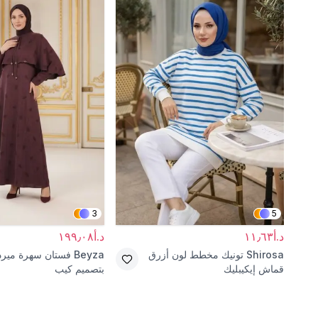
3
5
د.أ١١٫٦٣
د.أ١٩٩٫٠٨
Shirosa
تونيك مخطط لون أزرق
Beyza
فستان سهرة ميرد
قماش إيكيبليك
بتصميم كيب