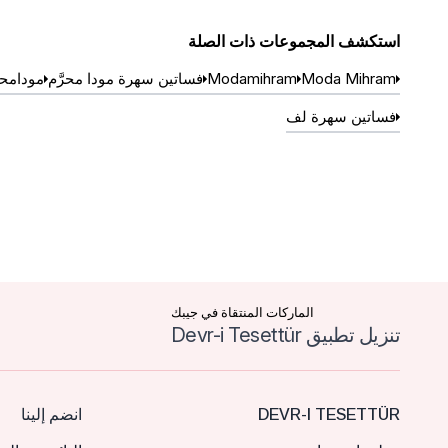
استكشف المجموعات ذات الصلة
Moda Mihram
Modamihram
فساتين سهرة مودا محرَّم
مودامح
فساتين سهرة لف
الماركات المنتقاة في جيبك
تنزيل تطبيق Devr-i Tesettür
DEVR-I TESETTÜR
انضم إلينا