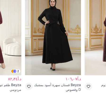
2
د.أ١٠٦٫٠٧
د.أ٨٢٫٣٤
وم
Beyza
فستان سهرة أسود بمشبك
Beyza
طقم تنو
D وفصوص
مردومي