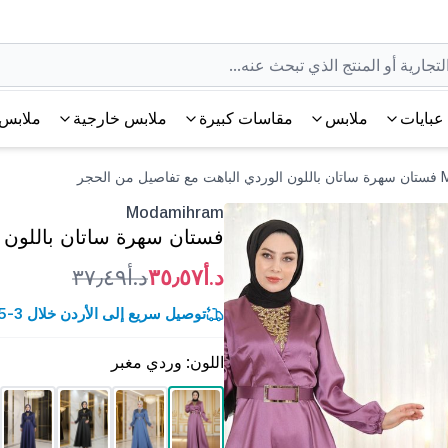
عبايات
ملابس
مقاسات كبيرة
ملابس خارجية
ملابس 
الحجر
Modamihram
فستان سهرة ساتان باللون 
د.أ٣٥٫٥٧
د.أ٣٧٫٤٩
توصيل سريع إلى الأردن خلال 3-5 أيام عمل.
اللون
:
وردي مغبر