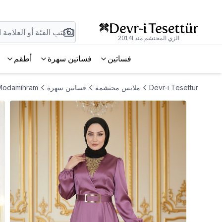
الزي المحتشم منذ 2014l
فساتين
فساتين سهرة
أطقم
Devr-i Tesettür
ملابس محتشمة
فساتين سهرة
Modamihram فستان سهرة ساتان باللون الوردي الباهت مع تفاصيل من 