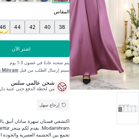
المقاس
46
44
42
40
38
آخر قط
اشتر الآن
يتم شحنه عادةً في غضون 3-1 يوم
سيتم إرسال الطلب من قبل
 Mihram
شحن عالمي سلس
من لحظة الدفع حتى عتبة داركم
إرجاع سهل
اكتشفي فستان سهرة ساتان أنيق بالل
تجمع بين الحشمة العصرية والجودة ال