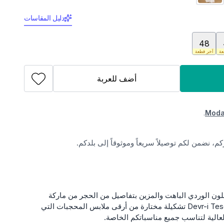
دليل المقاسات
48
عة
آخر قطعة
أضف للعربة
.
Moda
، نضمن لكم توصيلاً سريعاً وموثوقاً إلى بلدكم.
ون الوردي الباهت والمزين بتفاصيل من الحجر من ماركة
Modamihram. يقدم لكم متجر Devr-i Tesettür تشكيلة مختارة من أرقى ملابس المحجبات التي
عالية لتناسب جميع مناسباتكم الخاصة.