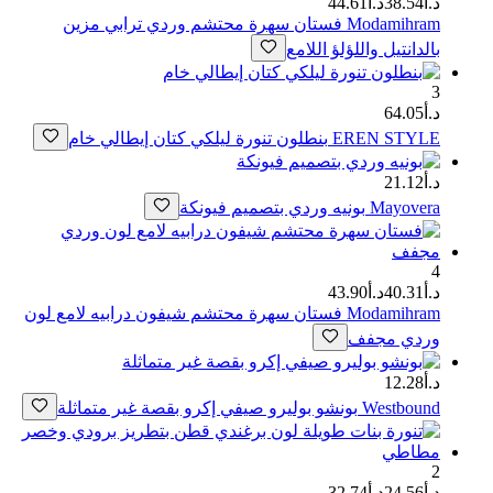
د.أ38.54
د.أ44.61
Modamihram
فستان سهرة محتشم وردي ترابي مزين
بالدانتيل واللؤلؤ اللامع
3
د.أ64.05
EREN STYLE
بنطلون تنورة ليلكي كتان إيطالي خام
د.أ21.12
Mayovera
بونيه وردي بتصميم فيونكة
4
د.أ40.31
د.أ43.90
Modamihram
فستان سهرة محتشم شيفون درابيه لامع لون
وردي مجفف
د.أ12.28
Westbound
بونشو بوليرو صيفي إكرو بقصة غير متماثلة
2
د.أ24.56
د.أ32.74