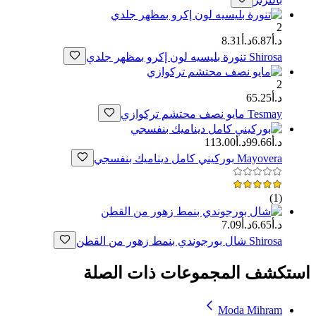
2
د.أ6.87
د.أ8.31
Shirosa
تنورة بليسيه لون إكرو بمظهر جلدي
2
د.أ65.25
Tesmay
مايو نصف محتشم تركوازي
د.أ99.66
د.أ113.00
Mayovera
بوركيني كامل ديناميك بنفسجي
)
1
(
د.أ6.65
د.أ7.09
Shirosa
شال بورجوندي بنمط زهور من القطن
استكشف المجموعات ذات الصلة
Moda Mihram