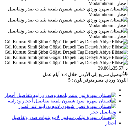
د.أ35.57
د.أ39.86
توصيل سريع إلى الأردن خلال 3-5 أيام عمل.
اللون
:
وردي مغبر
متوفر بلون : 5