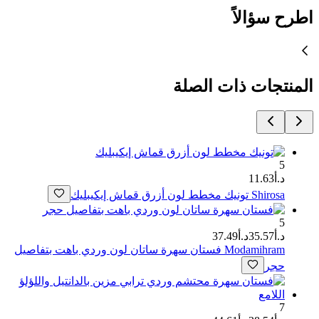
اطرح سؤالاً
المنتجات ذات الصلة
5
د.أ11.63
Shirosa
تونيك مخطط لون أزرق قماش إيكيبليك
5
د.أ35.57
د.أ37.49
Modamihram
فستان سهرة ساتان لون وردي باهت بتفاصيل
حجر
7