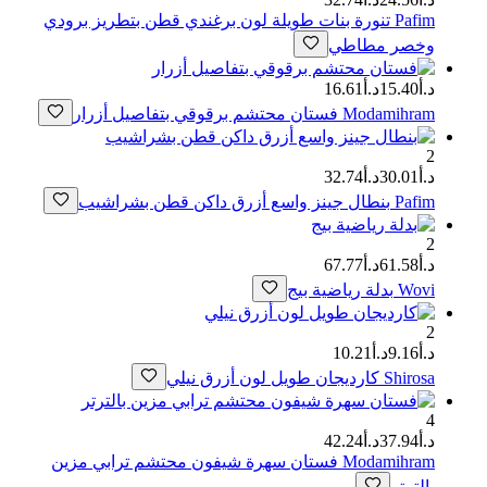
Pafim
تنورة بنات طويلة لون برغندي قطن بتطريز برودي
وخصر مطاطي
د.أ15.40
د.أ16.61
Modamihram
فستان محتشم برقوقي بتفاصيل أزرار
2
د.أ30.01
د.أ32.74
Pafim
بنطال جينز واسع أزرق داكن قطن بشراشيب
2
د.أ61.58
د.أ67.77
Wovi
بدلة رياضية بيج
2
د.أ9.16
د.أ10.21
Shirosa
كارديجان طويل لون أزرق نيلي
4
د.أ37.94
د.أ42.24
Modamihram
فستان سهرة شيفون محتشم ترابي مزين
بالترتر