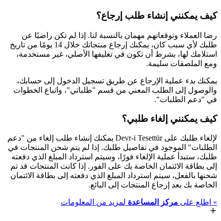
كيف يمكنني إنشاء طلب إرجاع؟
رضا العملاء وتوقعاتهم مهمان بالنسبة لنا. إذا لم تكن راضيًا عن
طلبك لأي سبب كان، يمكنك إرجاع منتجاتك خلال 14 يومًا من تاريخ
استلامك لها، بشرط أن تكون في تغليفها الأصلي، غير مستخدمة،
ومع الملصقات سليمة.
يمكنك بدء عملية الإرجاع عن طريق تسجيل الدخول إلى حسابك،
والوصول إلى الطلب المعني من قسم "طلباتي"، واتباع الخطوات
في "دعم الطلبات".
كيف يمكنني إلغاء طلبي؟
لإلغاء طلبك على Devr-i Tesettür يمكنك إنشاء طلب إلغاء من "دعم
الطلبات" الموجود في تفاصيل طلبك. إذا لم يتم شحن المنتجات في
طلبك، ستبدأ عملية الإلغاء فورًا، وسيتم استرداد المبلغ الذي دفعته
إلى بطاقة الائتمان الخاصة بك على الفور. إذا كانت المنتجات قد تم
شحنها بالفعل، سيتم استرداد المبلغ الذي دفعته إلى بطاقة الائتمان
الخاصة بك بعد إرجاع المنتجات إلى البائع.
»
اطلع على
مركز المساعدة
لمزيد من المعلومات