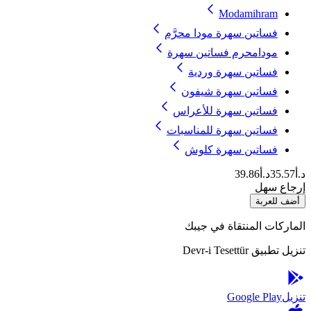
Modamihram
فساتين سهرة مودا محرَّم
مودامحرم فساتين سهرة
فساتين سهرة وردية
فساتين سهرة شيفون
فساتين سهرة للأعراس
فساتين سهرة للمناسبات
فساتين سهرة كلوش
د.أ35.57
د.أ39.86
إرجاع سهل
أضف للعربة
الماركات المنتقاة في جيبك
تنزيل تطبيق Devr-i Tesettür
تنزيل
Google Play