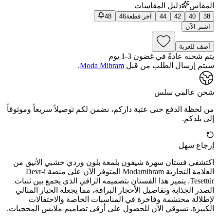
المقاس
دليل المقاسات
38
40
42
44
آخر قطعة
46
48
اشتر الآن
أضف للعربة
يتم شحنه عادةً في غضون 3-1 يوم
سيتم إرسال الطلب من قبل
Moda Mihram
.
شحن عالمي سلس
من لحظة الدفع حتى عتبة داركم، نضمن لكم توصيلاً سريعاً وموثوقاً
إلى بلدكم.
إرجاع سهل
اكتشفي فستان سهرة شيفون بلمعة بلون وردي خشبي الأنيق من
العلامة التجارية Modamihram المتوفر الآن على منصة Devr-i
Tesettür. يتميز هذا الفستان بتصميمه الراقي الذي يجمع بين ثنيات
الصدر الجذابة وتفاصيل الأحجار البراقة، مما يجعله الخيار المثالي
لإطلالة محتشمة وفاخرة في المناسبات الخاصة والاحتفالات
الكبيرة. تسوقي الآن للحصول على أرقى تصاميم ملابس المحجبات.