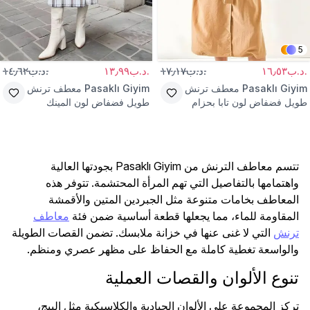
5
.د.ب١٦٫٥٣
.د.ب١٧٫١٧
.د.ب١٣٫٩٩
.د.ب١٤٫٦٢
Pasaklı Giyim
معطف ترنش
Pasaklı Giyim
معطف ترنش
طويل فضفاض لون تابا بحزام
طويل فضفاض لون المينك
وأزرار
غبردين بحزام وجيوب
تتسم معاطف الترنش من Pasaklı Giyim بجودتها العالية
واهتمامها بالتفاصيل التي تهم المرأة المحتشمة. تتوفر هذه
المعاطف بخامات متنوعة مثل الجبردين المتين والأقمشة
المقاومة للماء، مما يجعلها قطعة أساسية ضمن فئة
معاطف
ترنش
التي لا غنى عنها في خزانة ملابسك. تضمن القصات الطويلة
والواسعة تغطية كاملة مع الحفاظ على مظهر عصري ومنظم.
تنوع الألوان والقصات العملية
تركز المجموعة على الألوان الحيادية والكلاسيكية مثل البيج،