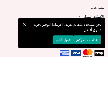
مساعدة
الأسئلة المتكررة
كيف يمكنني تقديم طلب؟
نحن نستخدم ملفات تعريف الارتباط لتوفير تجربة
تسوق أفضل.
الشحن والتوصيل
الإرجاع والإلغاء
إعدادات الكوكيز
قبول الكل
التوصيل إلى
البحرين
© 2026 Devr-i Tesettür -
جميع الحقوق محفوظة