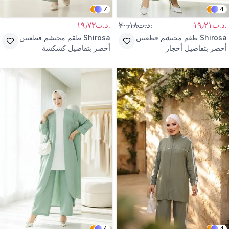
7
4
.د.ب١٩٫٢١
.د.ب٢٠٫١٨
.د.ب١٩٫٧٣
Shirosa
طقم محتشم قطعتين
Shirosa
طقم محتشم قطعتين
أخضر بتفاصيل أحجار
أخضر بتفاصيل كشكشة
4
4