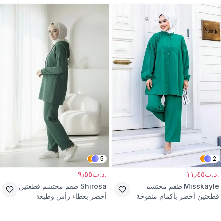
5
2
.د.ب١١٫٤٥
.د.ب٩٫٥٥
Misskayle
طقم محتشم
Shirosa
طقم محتشم قطعتين
قطعتين أخضر بأكمام منفوخة
أخضر بغطاء رأس وطبعة
شريط