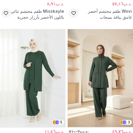
.د.ب٥٧٫١٦
.د.ب٨٫٩١
Wovi
طقم محتشم أخضر
Misskayle
طقم محتشم ثنائي
غامق بياقة بسحاب
باللون الأخضر بأزرار حجرية
5
3
.د.ب٤٩٫٧٦
.د.ب٧١٫٠٢
.د.ب١١٫٤٦