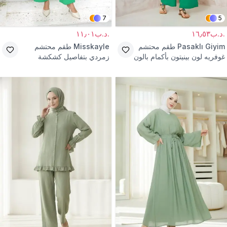
7
5
.د.ب١٦٫٥٣
.د.ب١١٫٠١
Pasaklı Giyim
طقم محتشم
Misskayle
طقم محتشم
غوفريه لون بينيتون بأكمام بالون
زمردي بتفاصيل كشكشة
مكشكشة