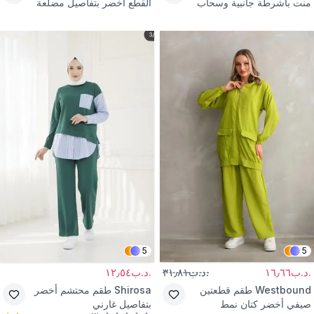
منت بأشرطة جانبية وسحاب
القطع أخضر بتفاصيل مضلعة
5
5
.د.ب١٦٫٦٦
.د.ب٣١٫٨١
.د.ب١٢٫٥٤
Westbound
طقم قطعتين
Shirosa
طقم محتشم أخضر
صيفي أخضر كتان نمط
بتفاصيل غارني