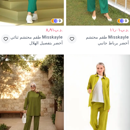
9
9
.د.ب١١٫٠١
.د.ب٨٫٩١
Misskayle
طقم محتشم
Misskayle
طقم محتشم ثنائي
أخضر برباط جانبي
أخضر بتفصيل الهلال