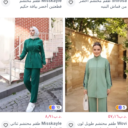
Shirosa
طقم محتشم أخضر
Misskayle
طقم محتشم
من قماش البنيه
قطعتين أخضر بياقة حكيم
10
5
.د.ب٥٧٫١٦
.د.ب٨٫٩١
Wovi
طقم محتشم طويل لون
Misskayle
طقم محتشم ثنائي