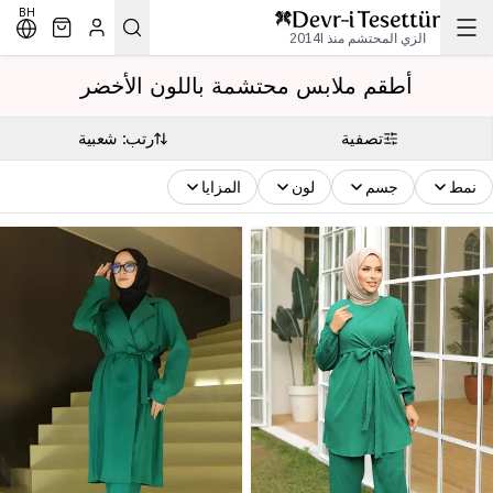
BH
الزي المحتشم منذ 2014l
أطقم ملابس محتشمة باللون الأخضر
تصفية
رتب: شعبية
نمط
جسم
لون
المزايا