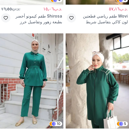
.د.ب٥٧٫١٦
.د.ب١٥٫٠٦
.د.ب١٦٫٥٥
Wovi
طقم رياضي قطعتين
Shirosa
طقم كيمونو أخضر
لون كاكي بتفاصيل شريط
بطبعة زهور وتفاصيل خرز
وسحاب
10
5