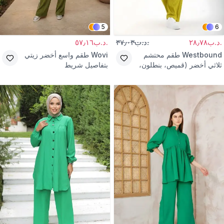
5
6
.د.ب٢٨٫٧٨
.د.ب٣٧٫٠٣
.د.ب٥٧٫١٦
Westbound
طقم محتشم
Wovi
طقم واسع أخضر زيتي
ثلاثي أخضر (قميص، بنطلون،
بتفاصيل شريط
تي شيرت)