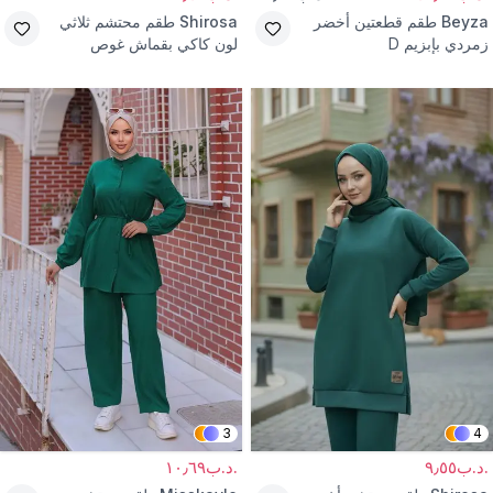
Beyza
طقم قطعتين أخضر
Shirosa
طقم محتشم ثلاثي
زمردي بإبزيم D
لون كاكي بقماش غوص
3
4
.د.ب٩٫٥٥
.د.ب١٠٫٦٩