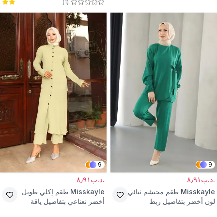
)
1
(
ترنشكوت
9
9
.د.ب٨٫٩١
.د.ب٨٫٩١
Misskayle
طقم محتشم ثنائي
Misskayle
طقم إكلي طويل
لون أخضر بتفاصيل ربط
أخضر نعناعي بتفاصيل ياقة