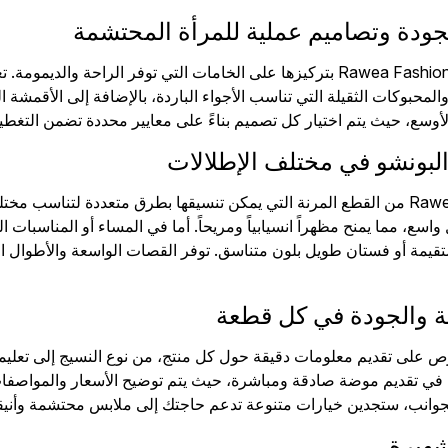
جودة وتصاميم عملية للمرأة المحتشمة
تتميز مجموعة بونشو Rawea Fashion بتركيزها على الخامات التي توفر ا
محبوكات الثقيلة التي تناسب الأجواء الباردة، بالإضافة إلى الأقمشة ال
أوسع، حيث يتم اختيار كل تصميم بناءً على معايير محددة تضمن التغطية
البونشو في مختلف الإطلالات
يعد بونشو Rawea Fashion من القطع المرنة التي يمكن تنسيقها بطرق متعددة ل
، مما يمنح مظهراً انسيابياً ومريحاً. أما في المساء أو المناسبات ال
تقيمة أو فستان طويل بلون متناسق. توفر القصات الواسعة والأطوال 
ية والجودة في كل قطعة
ص على تقديم معلومات دقيقة حول كل منتج، من نوع النسيج إلى تعليم
 في تقديم موضة صادقة ومباشرة، حيث يتم توضيح الأسعار والمواصفات
لجوانب، ستجدين خيارات متنوعة تدعم حاجتك إلى ملابس محتشمة وأنيق
شهيرة