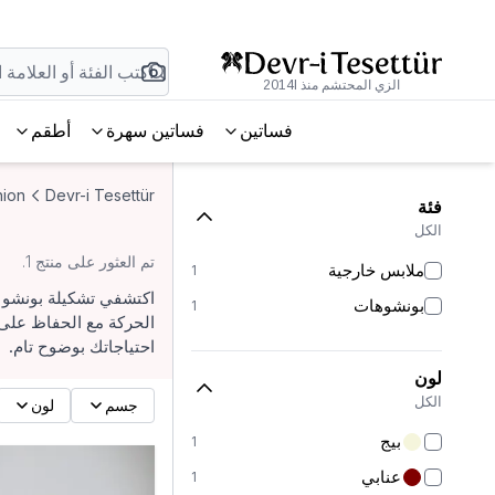
الزي المحتشم منذ 2014l
فساتين
فساتين سهرة
أطقم
ion
Devr-i Tesettür
فئة
الكل
تم العثور على منتج 1.
ملابس خارجية
1
بونشوهات
1
الحركة مع الحفاظ على 
احتياجاتك بوضوح تام.
لون
الكل
جسم
لون
بيج
1
عنابي
1