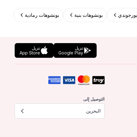
ورجوندي
بونشوهات بنية
بونشوهات رمادية
تنزيل
تنزيل
App Store
Google Play
التوصيل إلى
البحرين