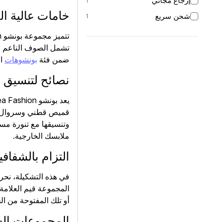
إرجاع مجاني
1
خامات عالية ال
شحن سريع
1
تشمل الصوف الناعم وال
ضمن فئة
بونشوهات
ال
نصائح لتنسيق 
قميص قطني وسروال واسع
وتنسيقها مع تنورة مس
ملابسك الخارجية.
التزام بالشفاف
في هذه التشكيلة، نحر
المجموعة قيم العلامة
أو تلك المفتوحة من ا
المجموعات ال