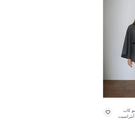
و كاب
أنثراسيت