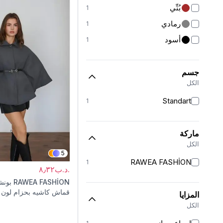
بُنِّي
1
رمادي
1
أسود
1
جسم
الكل
Standart
1
ماركة
الكل
5
RAWEA FASHİON
1
.د.ب٨٫٣٢
RAWEA FASHİON
بونش
قماش كاشيه بحزام لون 
المزايا
الكل