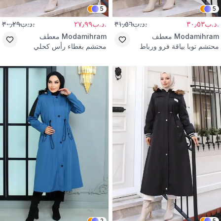
5
5
.د.ب٣٠٫٥٣
.د.ب٣١٫٥٦
.د.ب٢٧٫٩٩
.د.ب٣٠٫٢٩
Modamihram
معطف
Modamihram
معطف
محتشم توبا بياقة فرو ورباط
محتشم بغطاء رأس كحلي
خصر
بسحاب
2
5