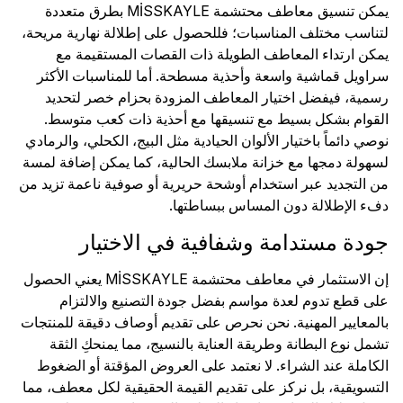
يمكن تنسيق معاطف محتشمة MİSSKAYLE بطرق متعددة
لتناسب مختلف المناسبات؛ فللحصول على إطلالة نهارية مريحة،
يمكن ارتداء المعاطف الطويلة ذات القصات المستقيمة مع
سراويل قماشية واسعة وأحذية مسطحة. أما للمناسبات الأكثر
رسمية، فيفضل اختيار المعاطف المزودة بحزام خصر لتحديد
القوام بشكل بسيط مع تنسيقها مع أحذية ذات كعب متوسط.
نوصي دائماً باختيار الألوان الحيادية مثل البيج، الكحلي، والرمادي
لسهولة دمجها مع خزانة ملابسك الحالية، كما يمكن إضافة لمسة
من التجديد عبر استخدام أوشحة حريرية أو صوفية ناعمة تزيد من
دفء الإطلالة دون المساس ببساطتها.
جودة مستدامة وشفافية في الاختيار
إن الاستثمار في معاطف محتشمة MİSSKAYLE يعني الحصول
على قطع تدوم لعدة مواسم بفضل جودة التصنيع والالتزام
بالمعايير المهنية. نحن نحرص على تقديم أوصاف دقيقة للمنتجات
تشمل نوع البطانة وطريقة العناية بالنسيج، مما يمنحكِ الثقة
الكاملة عند الشراء. لا نعتمد على العروض المؤقتة أو الضغوط
التسويقية، بل نركز على تقديم القيمة الحقيقية لكل معطف، مما