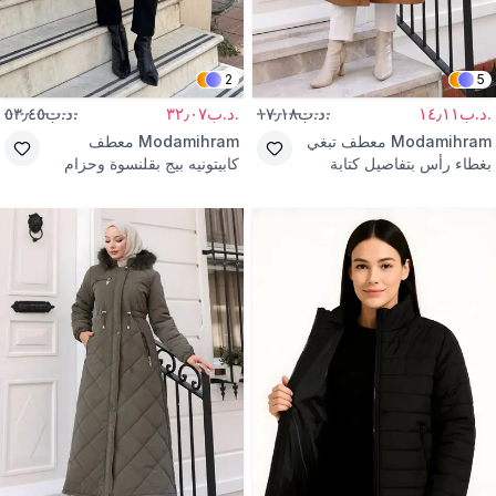
2
5
.د.ب١٤٫١١
.د.ب١٧٫١٨
.د.ب٣٢٫٠٧
.د.ب٥٣٫٤٥
Modamihram
معطف تبغي
Modamihram
معطف
بغطاء رأس بتفاصيل كتابة
كابيتونيه بيج بقلنسوة وحزام