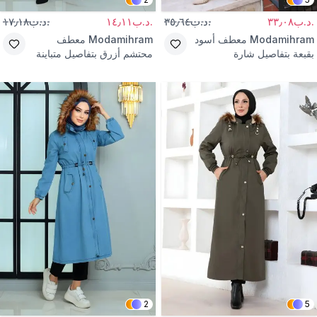
.د.ب٣٣٫٠٨
.د.ب٣٥٫٦٤
.د.ب١٤٫١١
.د.ب١٧٫١٨
Modamihram
معطف أسود
Modamihram
معطف
بقبعة بتفاصيل شارة
محتشم أزرق بتفاصيل متباينة
2
5