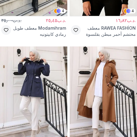
4
4
.د.ب١٦٫٨٢
.د.ب٢٥٫٤٥
.د.ب٣٥٫٠٠
RAWEA FASHİON
معطف
Modamihram
معطف طويل
محتشم أحمر مبطن بقلنسوة
رمادي كابيتونيه
طارد للماء