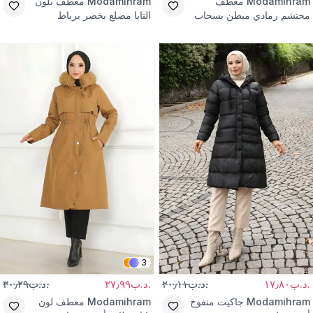
Modamihram
معطف
Modamihram
معطف بلون
محتشم رمادي مبطن بسحاب
التابا مضلع بخصر برباط
ورباط خصر
3
.د.ب١٧٫٨٠
.د.ب٢٠٫١١
.د.ب٢٧٫٩٩
.د.ب٣٠٫٢٩
Modamihram
جاكيت منفوخ
Modamihram
معطف لون