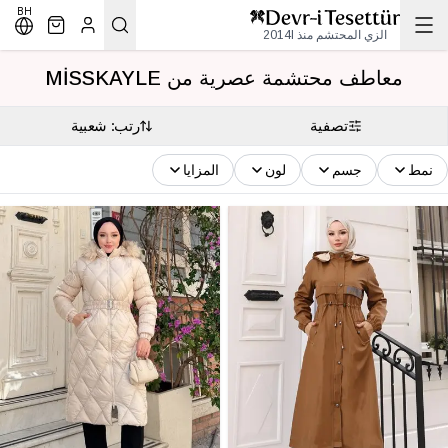
BH
الزي المحتشم منذ 2014l
معاطف محتشمة عصرية من MİSSKAYLE
تصفية
رتب: شعبية
نمط
جسم
لون
المزايا