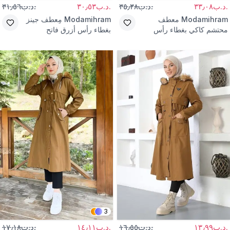
.د.ب٣٣٫٠٨
.د.ب٣٥٫٣٨
.د.ب٣٠٫٥٣
.د.ب٣١٫٥٦
Modamihram
معطف
Modamihram
مِعطف جينز
محتشم كاكي بغطاء رأس
بغطاء رأس أزرق فاتح
مضلع
3
.د.ب١٣٫٩٩
.د.ب١٦٫٥٥
.د.ب١٤٫١١
.د.ب١٧٫١٨