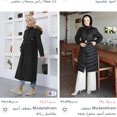
أسود بقلنسوة
تابا بغطاء رأس وسحاب مخفي
2
.د.ب١٩٫٠٨
.د.ب٢١٫٣٨
.د.ب١٤٫١١
.د.ب١٧٫١٨
Modamihram
معطف
Modamihram
معطف أسود
محتشم أسود منفوخ بقبعة
بتفاصيل رباط