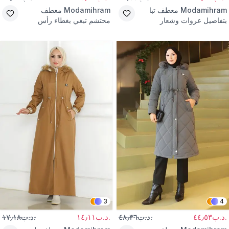
Modamihram
معطف تبا
Modamihram
معطف
بتفاصيل عروات وشعار
محتشم تبغي بغطاء رأس
بسحاب
3
4
.د.ب٤٤٫٥٣
.د.ب٤٨٫٣٦
.د.ب١٤٫١١
.د.ب١٧٫١٨