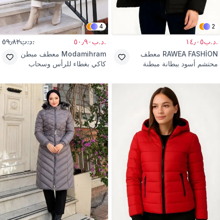
4
2
.د.ب١٤٫٠٥
.د.ب٥٠٫٩٠
.د.ب٥٩٫٨٢
RAWEA FASHİON
معطف
Modamihram
معطف مبطن
محتشم أسود ببطانة مبطنة
كاكي بغطاء للرأس وسحاب