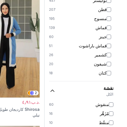
بوليستر
457
برتقالي
47
قطن
207
كريمي
46
منسوج
195
بنفسجي
44
قماش
139
وردي بودري
43
جينز
60
أصفر
36
قماش باراشوت
51
أحمر
26
كشمير
26
فضي
13
شيفون
20
فيروزي
8
كتان
18
ذهبي
5
فيسكوز
17
نقشة
سَاتَان
15
2
الكل
دانتيل
14
.د.ب٤٫٩١
منقوش
60
حرير
Shirosa
كارديجان طويل
12
مُزَهَّر
16
نيلي
كريب
12
منقّط
10