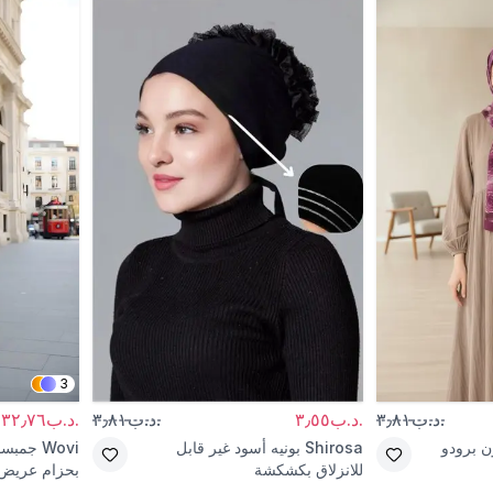
3
.د.ب٣٫٨١
.د.ب٣٫٥٥
.د.ب٣٫٨١
.د.ب٣٢٫٧٦
 برودو
Shirosa
بونيه أسود غير قابل
Wovi
جمبسو
للانزلاق بكشكشة
بحزام عريض