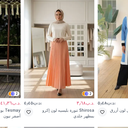
2
2
.د.ب٥٫٤٨
.د.ب٣٫٦٨
.د.ب٤٫٤٥
.د.ب٤١٫٣٦
 لون أزرق
Shirosa
تنورة بليسيه لون إكرو
Tesmay
بو
بمظهر جلدي
أصفر نيون