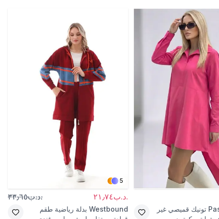
5
.د.ب٢١٫٧٤
.د.ب٣٣٫٦٥
Pas
تونيك قميصي غير
Westbound
بدلة رياضية طقم
وشيا تيريكوتون
قطعتين بتفاصيل شريط بورغندي