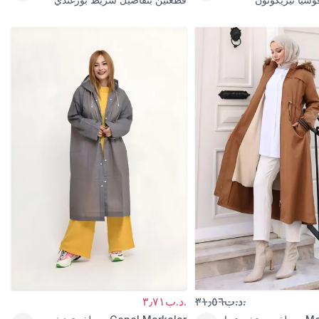
ودينم
.د.ب٣١٫٥٦
.د.ب٣٫٧١