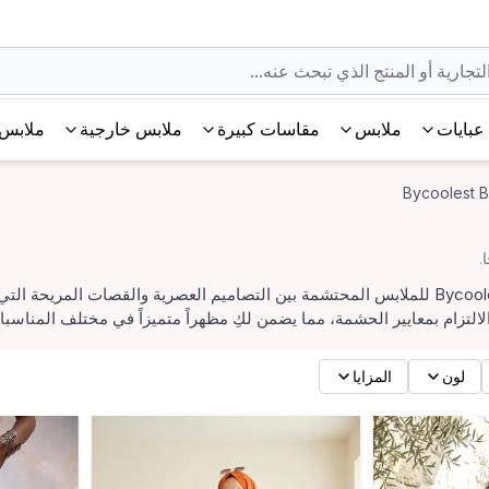
عبايات
ملابس
مقاسات كبيرة
ملابس خارجية
ملابس 
Bycoolest B
تجمع تشكيلة Bycoolest Butik للملابس المحتشمة بين التصاميم العصرية والقص
والالتزام بمعايير الحشمة، مما يضمن لكِ مظهراً متميزاً في مختلف المناس
لون
المزايا