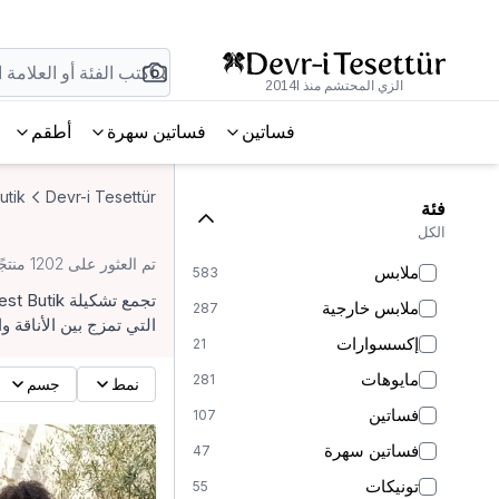
الزي المحتشم منذ 2014l
فساتين
فساتين سهرة
أطقم
utik
Devr-i Tesettür
فئة
الكل
تم العثور على 1202 منتجًا.
ملابس
583
ملابس خارجية
287
التي تمزج بين الأناقة 
إكسسوارات
21
مايوهات
281
نمط
جسم
فساتين
107
فساتين سهرة
47
تونيكات
55