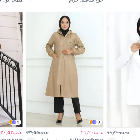
5
3
.د.ب١١٫٢٠
.د.ب٢١٫٢٠
.د.ب٢٣٫٥٥
.د.ب٣٠٫٥٣