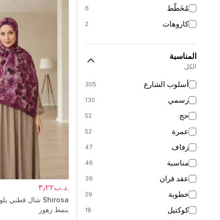
تريكو
7
مُخَطَّط
6
تُول
5
كاروهات
2
فرو
3
الموسلين
3
المناسبة
قطيفة
2
الكل
جيرسيه
2
أسلوب الشارع
305
مخملي
1
رسمي
130
شمواه
1
حج
52
رملي
1
عمرة
52
زفاف
47
مناسبة
46
عقد قران
39
.د.ب٣٫٢٢
خطوبة
29
Shirosa
شال قطني بلون
كوكتيل
بنمط زهور
18