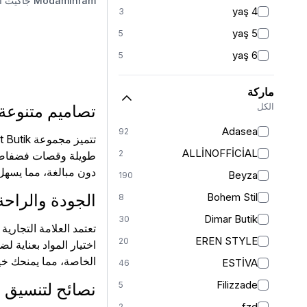
مُجسّم
Modamihram
جاكيت أ
3
4 yaş
3
موم
2
5 yaş
5
حورية
1
6 yaş
5
واسعة من الأسفل
1
6-7 yaş
1
كارغو
1
ماركة
7 yaş
22
الكل
تصاميم متنوعة 
8 yaş
21
Adasea
92
8-9 yaş
1
ALLİNOFFİCİAL
2
طويلة وقصات فضفاضة.
9 yaş
20
دون مبالغة، مما يسهل
Beyza
190
10 yaş
20
Bohem Stil
الجودة والراحة
8
10-11 yaş
1
Dimar Butik
30
تعتمد العلامة التجاري
11 yaş
22
EREN STYLE
20
اختيار المواد بعناية ل
12 yaş
25
الخاصة، مما يمنحك خي
ESTİVA
46
12-13 yaş
1
Filizzade
5
نصائح لتنسيق إطلالتك م
13 yaş
21
fzd
2