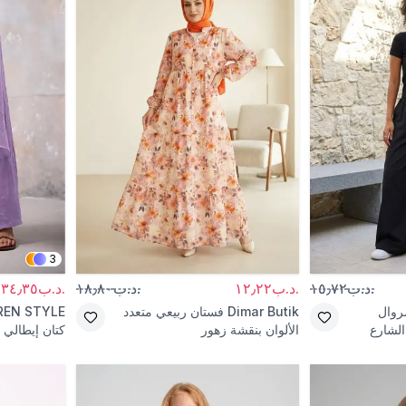
3
.د.ب١٥٫٧٢
.د.ب١٢٫٢٢
.د.ب١٨٫٨٠
.د.ب٣٤٫٣٥
وال
Dimar Butik
فستان ربيعي متعدد
REN STYLE
لشارع
الألوان بنقشة زهور
كتان إيطالي 