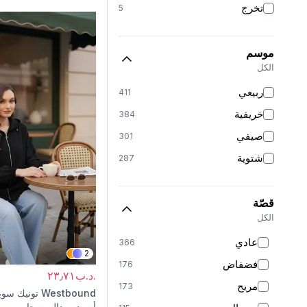
تخرج
5
موسم
الكل
ربيعي
411
خريفية
384
صيفي
301
شتوية
287
قصّة
الكل
عادي
366
2
فضفاض
176
.د.ب٢٣٫٧١
مريح
173
Westbound
تونيك سو
أسود مودال بسحاب