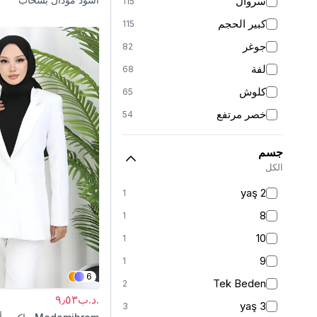
سروال
115
كبير الحجم
115
جوغر
82
لفة
68
كلوش
65
خصر مرتفع
54
واسع الأرجل
40
جسم
بالازو
27
الكل
فضفاض
16
2 yaş
1
جزرة
9
8
1
مُجسَّم
9
10
1
مستقيمة
6
9
1
قلمي
6
6
Tek Beden
2
بوي فريند
5
.د.ب٩٫٥٣
3 yaş
3