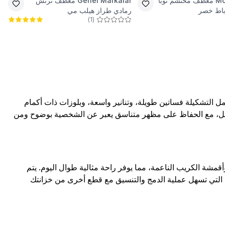
Mo
معطف محتشم توبا
Genel Markalar
معطف ترنش
رباط خصر
رمادي طراز هيلب مي
)
1
(
معاصرة، حيث تشمل التشكيلة فساتين طويلة، وتنانير واسعة، وبلوزات ذات أكمام
مل، مع الحفاظ على مظهر متناسق يعبر عن الشخصية بوضوح ومن
قمشة الكريب الناعمة، مما يوفر راحة مثالية طوال اليوم. يتم
يادية التي تسهل عملية الدمج والتنسيق مع قطع أخرى من خزانتك