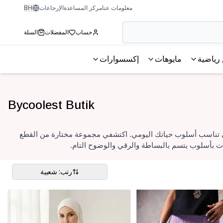
معلومات عنا
مركز المساعدة
الإرجاعات
BH
حساب
المفضلات
السلة
رياضية
مايوهات
إكسسوارات
Bycoolest Butik
ات المريحة التي تناسب أسلوب حياتك اليومي. اكتشفي مجموعة مختارة من القطع
بات بأسلوب يتسم بالبساطة والرقي والوضوح التام.
رتب: شعبية