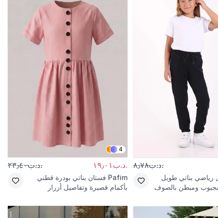
4
.د.ب٨٫٧٨
.د.ب١٩٫٠١
.د.ب٢٣٫٤٠
 رياضي بناتي طويل
Pafim
فستان بناتي بودرة قطني
بجيوب ومبطن بالصوف
بأكمام قصيرة وتفاصيل أزرار