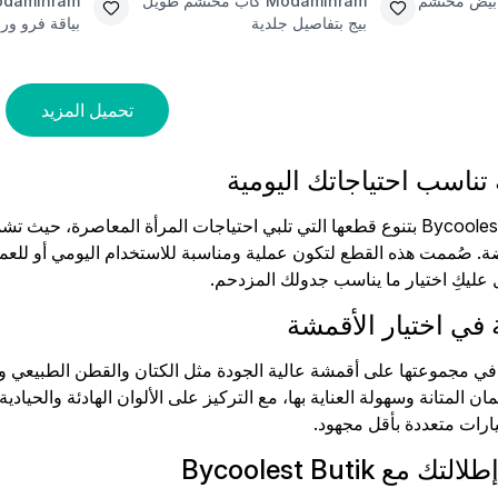
بيض محتشم
Modamihram
كاب محتشم طويل
damihram
بيج بتفاصيل جلدية
بياقة فرو و
تحميل المزيد
تناسب احتياجاتك اليومية
تتميز مجموعة Bycoolest Butik بتنوع قطعها التي تلبي احتياجات المرأة ال
 صُممت هذه القطع لتكون عملية ومناسبة للاستخدام اليومي أو للع
 عليكِ اختيار ما يناسب جدولك المزدحم.
 في اختيار الأقمشة
ة في مجموعتها على أقمشة عالية الجودة مثل الكتان والقطن الطبيعي وأ
ضمان المتانة وسهولة العناية بها، مع التركيز على الألوان الهادئة والح
ارات متعددة بأقل مجهود.
ع Bycoolest Butik