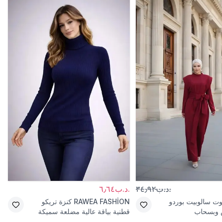
.د.ب٣٤٫٩٢
.د.ب٦٫٦٤
ت سالوبيت بوردو
RAWEA FASHİON
كنزة تريكو
 وبسحاب
قطنية بياقة عالية مضلعة سميكة
كحلية