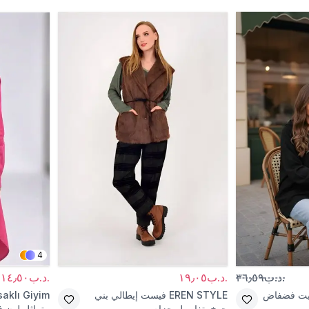
4
.د.ب٣٦٫٥٩
.د.ب١٩٫٠٥
.د.ب١٤٫٥٠
يت فضفاض
EREN STYLE
فيست إيطالي بني
aklı Giyim
جوخ بتفاصيل حزام
متماثل لون ف