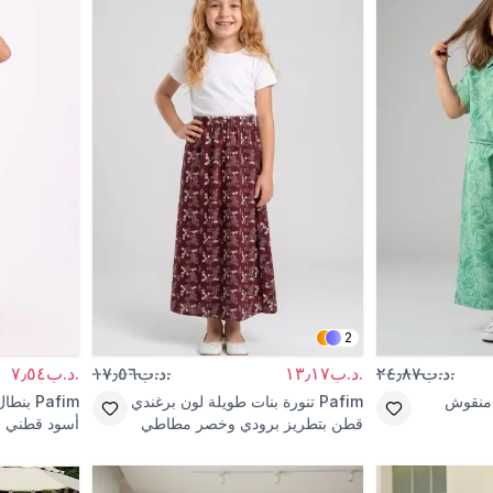
2
.د.ب٢٤٫٨٧
.د.ب١٣٫١٧
.د.ب١٧٫٥٦
.د.ب٧٫٥٤
منقوش
Pafim
تنورة بنات طويلة لون برغندي
Pafim
بنطال
قطن بتطريز برودي وخصر مطاطي
أسود قطني 