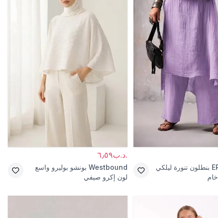
.د.ب٦٫٥٩
E
بنطلون تنورة ليلكي
Westbound
بونشو بوليرو واسع
خام
لون إكرو صيفي