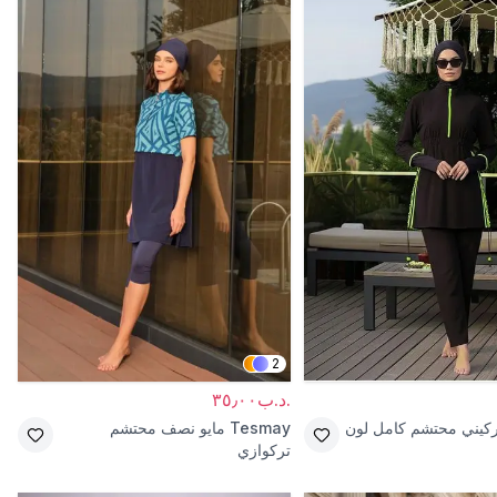
2
.د.ب٣٥٫٠٠
ركيني محتشم كامل لون
Tesmay
مايو نصف محتشم
تركوازي