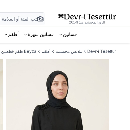
الزي المحتشم منذ 2014l
فساتين
فساتين سهرة
أطقم
Devr-i Tesettür
ملابس محتشمة
أطقم
Beyza طقم قطعتين باللون الأسود مزين بتفاصيل الخرز