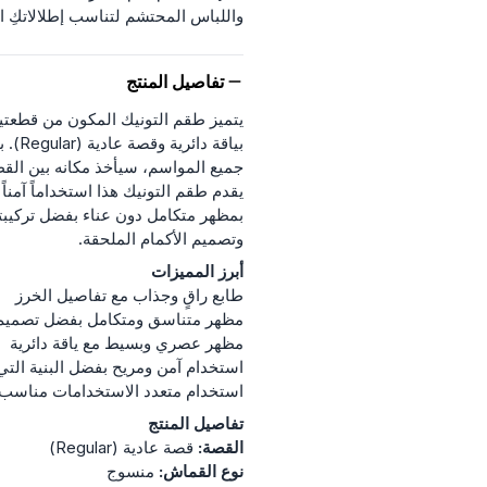
واللباس المحتشم لتناسب إطلالاتكِ ا
تفاصيل المنتج
يتميز طقم التونيك المكون من قطعتين ب
بياقة
جميع المواسم، سيأخذ مكانه بين القطع
يقدم طقم التونيك هذا استخداماً آمناً
بمظهر متكامل دون عناء بفضل تركيبته 
وتصميم الأكمام الملحقة.
أبرز المميزات
طابع راقٍ وجذاب مع تفاصيل الخرز
مظهر متناسق ومتكامل بفضل تصميم 
مظهر عصري وبسيط مع ياقة دائرية
استخدام آمن ومريح بفضل البنية التي
استخدام متعدد الاستخدامات مناسب
تفاصيل المنتج
القصة:
قصة عادية (Regular)
نوع القماش:
منسوج