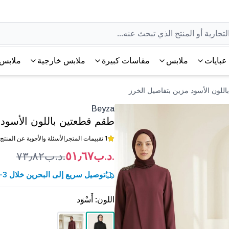
عبايات
ملابس
مقاسات كبيرة
ملابس خارجية
ملابس 
Beyza
طقم قطعتين باللون الأسود 
1 تقييمات المتجر
الأسئلة والأجوبة عن المنتج
.د.ب٥١٫٦٧
.د.ب٧٣٫٨٢
توصيل سريع إلى البحرين خلال 3-5 أيام عمل.
اللون
:
أَسْوَد