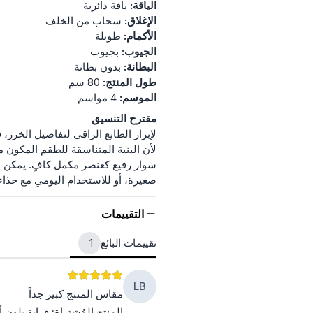
الياقة:
ياقة دائرية
الإغلاق:
سحاب من الخلف
الأكمام:
طويلة
الجيوب:
بجيوب
البطانة:
بدون بطانة
طول المنتج:
80 سم
الموسم:
4 مواسم
مقترح التنسيق
لإبراز الطابع الراقي لتفاصيل الخرز
لأن البنية المتناسقة للطقم المكون م
سوار رفيع كعنصر مكمل كافٍ. يمكن مل
صغيرة، أو للاستخدام اليومي مع حذ
التقييمات
تقييمات البائع
1
LB
مقاس المنتج كبير جداً
المنتج المُشتراة
:
فرابة بلون 