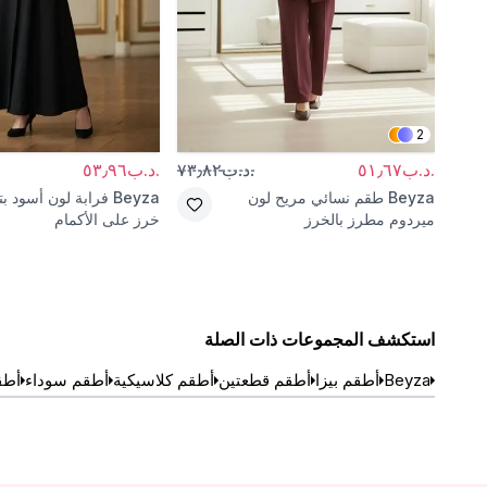
2
.د.ب٥١٫٦٧
.د.ب٧٣٫٨٢
.د.ب٥٣٫٩٦
Beyza
طقم نسائي مريح لون
Beyza
فرابة لون أسود ب
ميردوم مطرز بالخرز
خرز على الأكمام
استكشف المجموعات ذات الصلة
Beyza
أطقم بيزا
أطقم قطعتين
أطقم كلاسيكية
أطقم سوداء
أطق