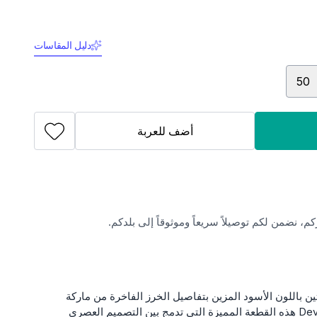
دليل المقاسات
50
أضف للعربة
، نضمن لكم توصيلاً سريعاً وموثوقاً إلى بلدكم.
ن باللون الأسود المزين بتفاصيل الخرز الفاخرة من ماركة
Beyza. يقدم لكم متجر Devr-i Tesettür هذه القطعة المميزة التي تدمج بين التصميم العصري