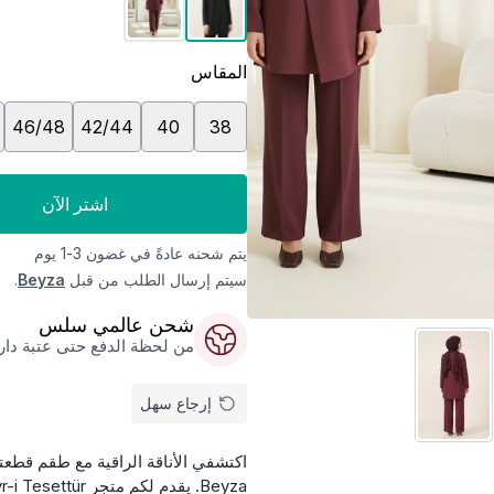
المقاس
46/48
42/44
40
38
اشتر الآن
يتم شحنه عادةً في غضون 3-1 يوم
سيتم إرسال الطلب من قبل
Beyza
.
شحن عالمي سلس
من لحظة الدفع حتى عتبة داركم
إرجاع سهل
اكتشفي الأناقة الراقية مع طقم قطعتي