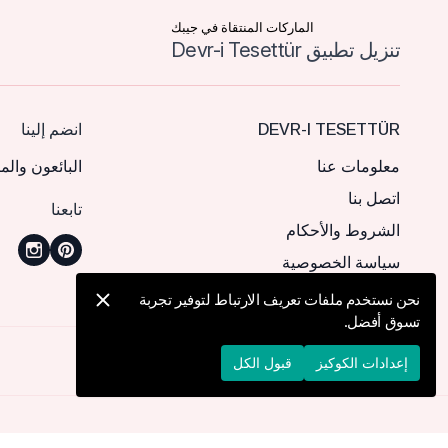
الماركات المنتقاة في جيبك
تنزيل تطبيق Devr-i Tesettür
DEVR-I TESETTÜR
انضم إلينا
معلومات عنا
البائعون والم
اتصل بنا
تابعنا
الشروط والأحكام
سياسة الخصوصية
نحن نستخدم ملفات تعريف الارتباط لتوفير تجربة
تسوق أفضل.
© 2026 Devr-i Tesettür -
جميع الحقوق محفوظة
إعدادات الكوكيز
قبول الكل