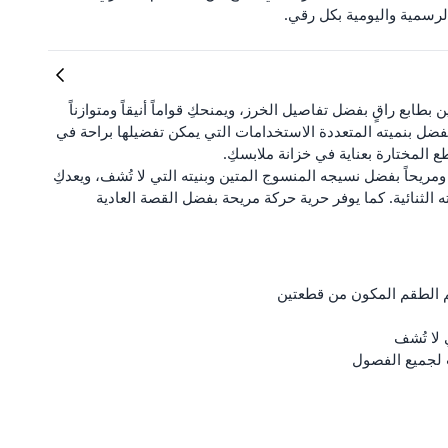
لرسمية واليومية بكل رقي.
طابع راقٍ بفضل تفاصيل الخرز، ويمنحكِ قواماً أنيقاً ومتوازناً
 دائرية وقصة عادية (Regular). بفضل بنميته المتعددة الاستخدامات التي يمكن تفضيلها براحة في
 المختارة بعناية في خزانة ملابسكِ.
 ومريحاً بفضل نسيجه المنسوج المتين وبنيته التي لا تُشف، ويعدكِ
الثنائية. كما يوفر حرية حركة مريحة بفضل القصة العادية
الطقم المكون من قطعتين
 لا تُشف
 لجميع الفصول