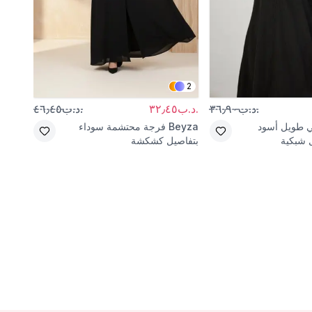
2
.د.ب٣٦٫٩٠
.د.ب٣٢٫٤٥
.د.ب٤٦٫٤٥
.د.ب٥٧٫٥٣
ي طويل أسود
Beyza
فرجة محتشمة سوداء
eyza
 شبكية
بتفاصيل كشكشة
بتفاص