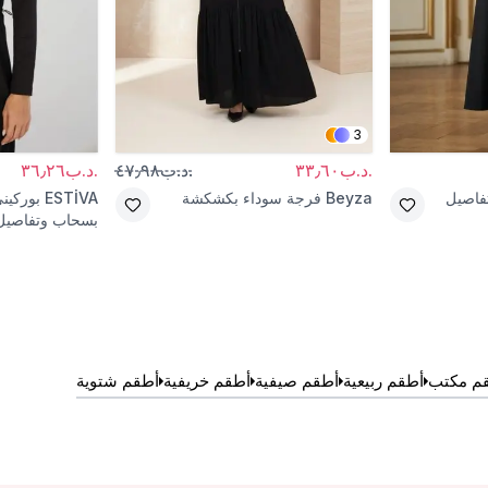
3
.د.ب٣٣٫٦٠
.د.ب٤٧٫٩٨
.د.ب٣٦٫٢٦
تفاصيل
Beyza
فرجة سوداء بكشكشة
ESTİVA
بوركين
بسحاب وتفاصيل
م مكتب
أطقم ربيعية
أطقم صيفية
أطقم خريفية
أطقم شتوية