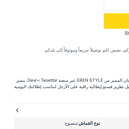
.
E
، نضمن لكم توصيلاً سريعاً وموثوقاً إلى بلدكم.
اكتشفي الأناقة والراحة مع بنطال الكتان المميز من EREN STYLE عبر منصة Devr-i Tesettür. يتميز
 تطريز فستو إيطالية راقية على الأرجل لتناسب إطلالتك اليومية
نوع القماش:
منسوج