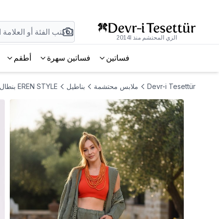
الزي المحتشم منذ 2014l
فساتين
فساتين سهرة
أطقم
Devr-i Tesettür
ملابس محتشمة
بناطيل
EREN STYLE بنطال كتان باللون الخاكي مع تفاصيل تطريز فستو إيطالية على الأرجل