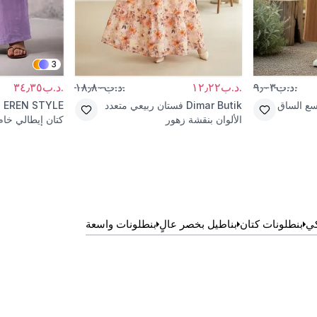
3
.د.ب٩٫٠٣
.د.ب١٢٫٢٢
.د.ب١٨٫٨٠
.د.ب٣٤٫٣٥
سع الساق
Dimar Butik
فستان ربيعي متعدد
EREN STYLE
ب
الألوان بنقشة زهور
كتان إيطالي خام
كي
بنطلونات كتان
بناطيل بخصر عالٍ
بنطلونات واسعة