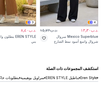
3
4
.د.ب١٣٫٣٠
.د.ب١٥٫٧٢
.د.ب٨٫٤٠
Mexico Superblue
سروال
EREN STYLE
بنطلون وا
شروال واسع أسود نمط الشارع
بني
استكشف المجموعات ذات الصلة
Eren Style
بناطيل EREN STYLE
سراويل بوهيمية
بنطلونات خا