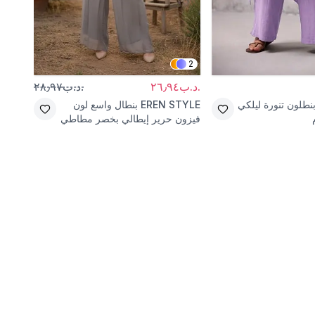
2
.د.ب٢٦٫٩٤
.د.ب٢٨٫٩٧
.د.ب٦٫٥٩
نطلون تنورة ليلكي
EREN STYLE
بنطال واسع لون
ound
فيزون حرير إيطالي بخصر مطاطي
لون إ