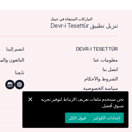
الماركات المنتقاة في جيبك
تنزيل تطبيق Devr-i Tesettür
DEVR-I TESETTÜR
انضم إلينا
معلومات عنا
البائعون والم
اتصل بنا
تابعنا
الشروط والأحكام
سياسة الخصوصية
نحن نستخدم ملفات تعريف الارتباط لتوفير تجربة
تسوق أفضل.
© 2026 Devr-i Tesettür -
جميع الحقوق محفوظة
إعدادات الكوكيز
قبول الكل