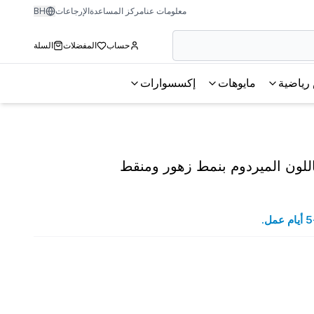
معلومات عنا
مركز المساعدة
الإرجاعات
BH
حساب
المفضلات
السلة
رياضية
مايوهات
إكسسوارات
للون الميردوم بنمط زهور ومنقط