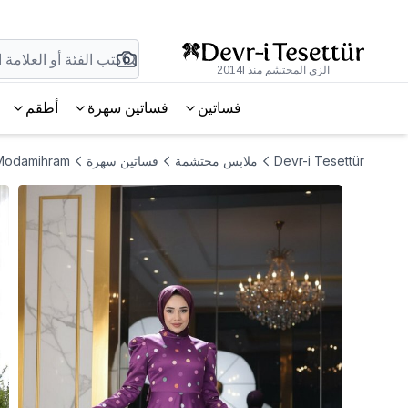
الزي المحتشم منذ 2014l
فساتين
فساتين سهرة
أطقم
Devr-i Tesettür
ملابس محتشمة
فساتين سهرة
Modamihram فستان سهرة من الساتان باللون الميردوم بنمط زهور 