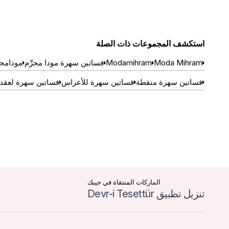
استكشف المجموعات ذات الصلة
Moda Mihram
Modamihram
فساتين سهرة مودا محرَّم
مودامح
فساتين سهرة منقطة
فساتين سهرة للأعراس
فساتين سهرة لعقد 
الماركات المنتقاة في جيبك
تنزيل تطبيق Devr-i Tesettür