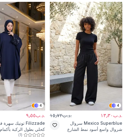
4
4
.د.ب١٣٫٣٠
.د.ب١٥٫٧٢
.د.ب٩٫٥٥
Mexico Superblue
سروال
Filizzade
تونيك سهرة 
شروال واسع أسود نمط الشارع
كحلي بطول الركبة بأكما
)
1
(