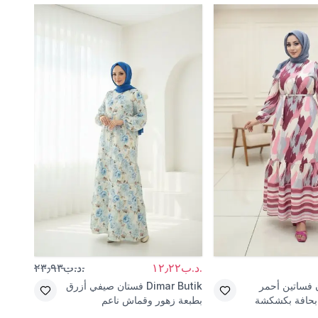
.د.ب١٢٫٢٢
.د.ب٢٣٫٩٣
.د.ب٦٫٥٩
 فساتين أحمر
Dimar Butik
فستان صيفي أزرق
ound
حافة بكشكشة
بطبعة زهور وقماش ناعم
لون إ