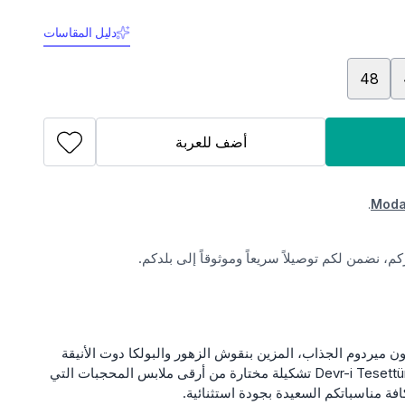
دليل المقاسات
48
أضف للعربة
.
Moda
، نضمن لكم توصيلاً سريعاً وموثوقاً إلى بلدكم.
ميردوم الجذاب، المزين بنقوش الزهور والبولكا دوت الأنيقة
من ماركة Modamihram. يقدم لكم Devr-i Tesettür تشكيلة مختارة من أرقى ملابس المحجبات التي
ة مناسباتكم السعيدة بجودة استثنائية.