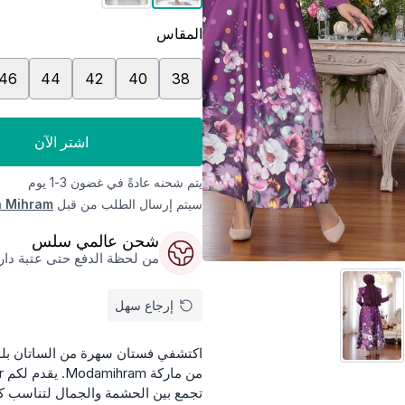
المقاس
46
44
42
40
38
اشتر الآن
يتم شحنه عادةً في غضون 3-1 يوم
سيتم إرسال الطلب من قبل
 Mihram
شحن عالمي سلس
من لحظة الدفع حتى عتبة داركم
إرجاع سهل
اكتشفي فستان سهرة من الساتان بلون 
تجمع بين الحشمة والجمال لتناسب كاف