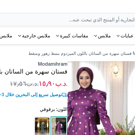
عبايات
ملابس
مقاسات كبيرة
ملابس خارجية
ملابس 
ومنقط
Modamihram
فستان سهرة من الساتان با
.د.ب١٥٫٩٠
.د.ب١٧٫٥٦
توصيل سريع إلى البحرين خلال 3-5 أيام عمل.
اللون
:
برقوقي