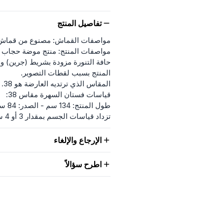
تفاصيل المنتج
مواصفات القماش: مصنوع من قماش 
مواصفات المنتج: منتج موضة حجاب ل
حافة التنورة مزودة بشريط (جرين) 
المنتج بسبب لقطات التصوير.
المقاس الذي ترتديه العارضة هو 38.
قياسات فستان السهرة مقاس 38:
طول المنتج: 134 سم - الصدر: 84 سم - الخصر: 62 سم - الأرداف: 98 سم
تزداد قياسات الجسم بمقدار 3 أو 4 سم تدريجياً. (طول المنتج لا يتغير)
الإرجاع والإلغاء
اطرح سؤالاً