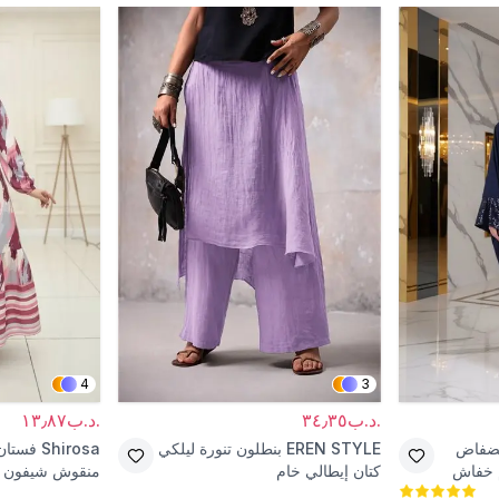
4
3
.د.ب٣٤٫٣٥
.د.ب١٣٫٨٧
فضفاض
EREN STYLE
بنطلون تنورة ليلكي
Shirosa
فستان
م خفاش
كتان إيطالي خام
منقوش شيفون ب