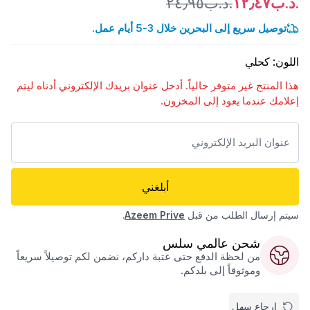
.د.ب١٢٫٤٧
.د.ب٢٤٫٩٥
توصيل سريع إلى البحرين خلال 3-5 أيام عمل.
اللون
:
كحلي
هذا المنتج غير متوفر حالياً. أدخل عنوان بريدك الإلكتروني أدناه ليتم
إعلامك عندما يعود إلى المخزون.
أبلغني
سيتم إرسال الطلب من قبل
Azeem Prive
.
شحن عالمي سلس
من لحظة الدفع حتى عتبة داركم، نضمن لكم توصيلاً سريعاً
وموثوقاً إلى بلدكم.
إرجاع سهل