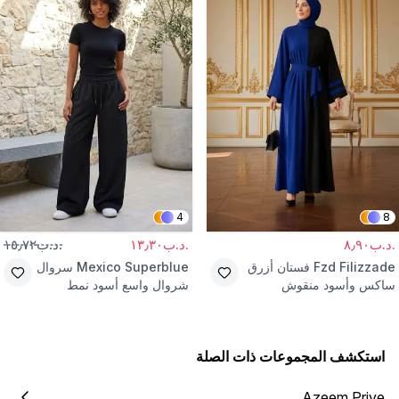
4
8
.د.ب٨٫٩٠
.د.ب١٣٫٣٠
.د.ب١٥٫٧٢
Fzd Filizzade
فستان أزرق
Mexico Superblue
سروال
ساكس وأسود منقوش
شروال واسع أسود نمط
بتفاصيل متباينة وحزام
الشارع
استكشف المجموعات ذات الصلة
Azeem Prive