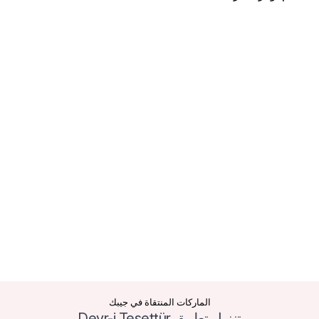
الماركات المنتقاة في جيبك
تنزيل تطبيق Devr-i Tesettür