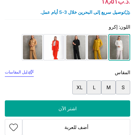
.د.ب١٨٫٥١
توصيل سريع إلى البحرين خلال 3-5 أيام عمل.
اللون
:
إكرو
المقاس
دليل المقاسات
XL
L
M
S
اشتر الآن
أضف للعربة