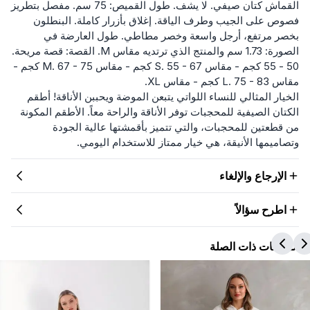
القماش كتان صيفي. لا يشف. طول القميص: 75 سم. مفصل بتطريز
فصوص على الجيب وطرف الياقة. إغلاق بأزرار كاملة. البنطلون
بخصر مرتفع، أرجل واسعة وخصر مطاطي. طول العارضة في
الصورة: 1.73 سم والمنتج الذي ترتديه مقاس M. القصة: قصة مريحة.
50 - 55 كجم - مقاس S. 55 - 67 كجم - مقاس M. 67 - 75 كجم -
مقاس L. 75 - 83 كجم - مقاس XL.
الخيار المثالي للنساء اللواتي يتبعن الموضة ويحببن الأناقة! أطقم
الكتان الصيفية للمحجبات توفر الأناقة والراحة معاً. الأطقم المكونة
من قطعتين للمحجبات، والتي تتميز بأقمشتها عالية الجودة
وتصاميمها الأنيقة، هي خيار ممتاز للاستخدام اليومي.
الإرجاع والإلغاء
اطرح سؤالاً
المنتجات ذات الصلة