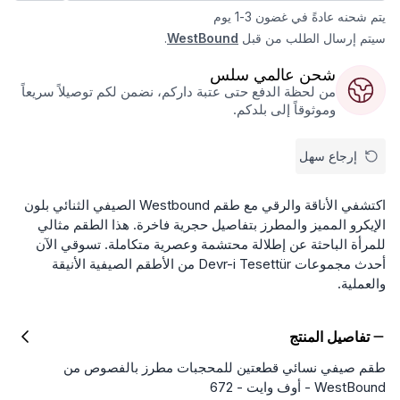
يتم شحنه عادةً في غضون 3-1 يوم
سيتم إرسال الطلب من قبل
WestBound
.
شحن عالمي سلس
من لحظة الدفع حتى عتبة داركم، نضمن لكم توصيلاً سريعاً
وموثوقاً إلى بلدكم.
إرجاع سهل
اكتشفي الأناقة والرقي مع طقم Westbound الصيفي الثنائي بلون
الإيكرو المميز والمطرز بتفاصيل حجرية فاخرة. هذا الطقم مثالي
للمرأة الباحثة عن إطلالة محتشمة وعصرية متكاملة. تسوقي الآن
أحدث مجموعات Devr-i Tesettür من الأطقم الصيفية الأنيقة
والعملية.
تفاصيل المنتج
طقم صيفي نسائي قطعتين للمحجبات مطرز بالفصوص من
WestBound - أوف وايت - 672