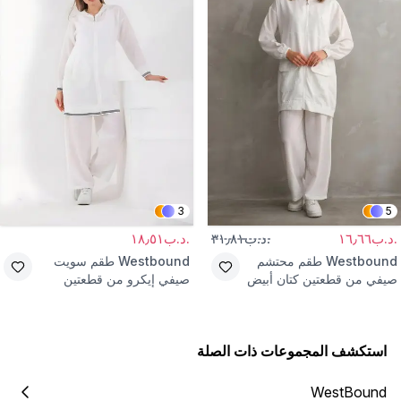
3
5
.د.ب١٦٫٦٦
.د.ب٣١٫٨١
.د.ب١٨٫٥١
Westbound
طقم محتشم
Westbound
طقم سويت
صيفي من قطعتين كتان أبيض
صيفي إيكرو من قطعتين
استكشف المجموعات ذات الصلة
WestBound