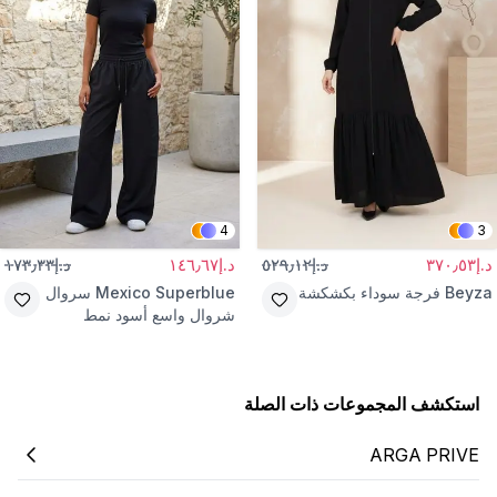
4
3
د.إ٣٧٠٫٥٣
د.إ٥٢٩٫١٢
د.إ١٤٦٫٦٧
د.إ١٧٣٫٣٣
Beyza
فرجة سوداء بكشكشة
Mexico Superblue
سروال
شروال واسع أسود نمط
الشارع
استكشف المجموعات ذات الصلة
ARGA PRIVE