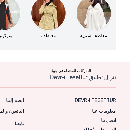
معاطف شتوية
معاطف
بوركين
الماركات المنتقاة في جيبك
تنزيل تطبيق Devr-i Tesettür
DEVR-I TESETTÜR
انضم إلينا
معلومات عنا
البائعون والم
اتصل بنا
تابعنا
الشروط والأحكام