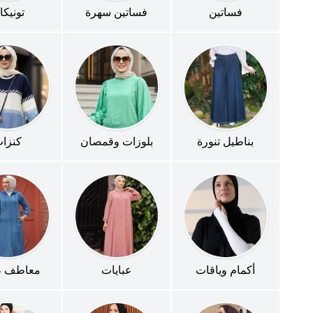
فساتين
فساتين سهرة
تونيك
بناطيل تنورة
بلوزات وقمصان
كنزا
أكمام وياقات
عبايات
معاطف ط