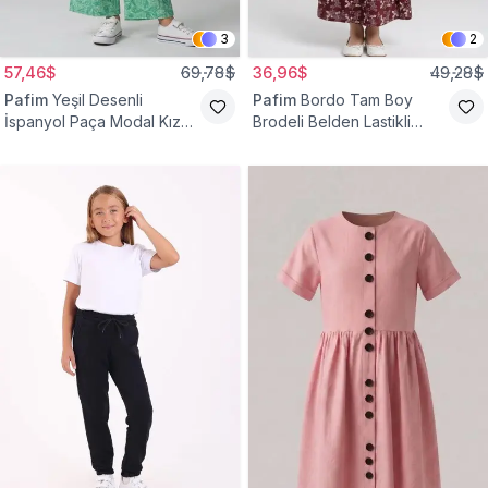
3
2
57,46$
69,78$
36,96$
49,28$
Pafim
Yeşil Desenli
Pafim
Bordo Tam Boy
İspanyol Paça Modal Kız
Brodeli Belden Lastikli
Çocuk Takım
Pamuk Kız Çocuk Etek