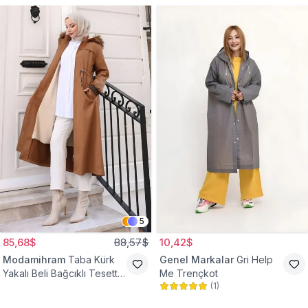
5
85,68$
88,57$
10,42$
Modamihram
Taba Kürk
Genel Markalar
Gri Help
Yakalı Beli Bağcıklı Tesettür
Me Trençkot
(
1
)
Mont