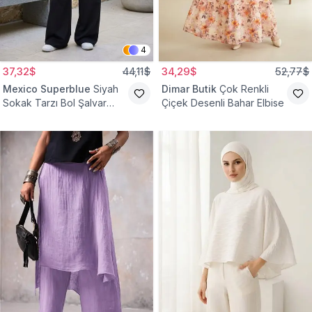
4
37,32$
44,11$
34,29$
52,77$
Mexico Superblue
Siyah
Dimar Butik
Çok Renkli
Sokak Tarzı Bol Şalvar
Çiçek Desenli Bahar Elbise
Pantolon