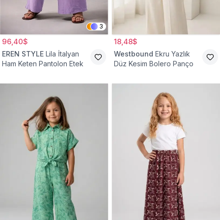
3
96,40$
18,48$
EREN STYLE
Lila İtalyan
Westbound
Ekru Yazlık
Ham Keten Pantolon Etek
Düz Kesim Bolero Panço