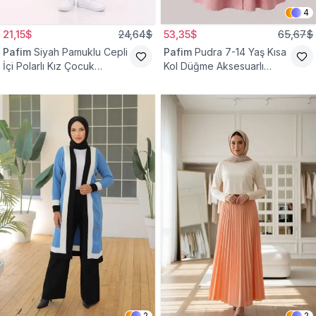
4
21,15$
24,64$
53,35$
65,67$
Pafim
Siyah Pamuklu Cepli
Pafim
Pudra 7-14 Yaş Kısa
İçi Polarlı Kız Çocuk
Kol Düğme Aksesuarlı
Eşofman Altı
Pamuk Kız Çocuk Elbise
2
2