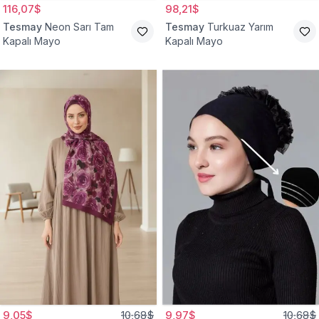
116,07$
98,21$
Tesmay
Neon Sarı Tam
Tesmay
Turkuaz Yarım
Kapalı Mayo
Kapalı Mayo
9,05$
10,68$
9,97$
10,68$