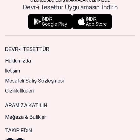
ÖZENLE SEÇİLMİŞ MARKALAR CEBİNİZDE
Devr-i Tesettür Uygulamasını İndirin
İNDİR
İNDİR
Google Play
App Store
DEVR-I TESETTÜR
Hakkımızda
İletişim
Mesafeli Satış Sözleşmesi
Gizlilik İlkeleri
ARAMIZA KATILIN
Mağaza & Butikler
TAKIP EDIN