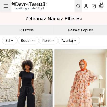
US
tesettür giyimde 12. yıl
Zehranaz Namaz Elbisesi
Filtrele
Sırala: Popüler
Stil
Beden
Renk
Avantaj