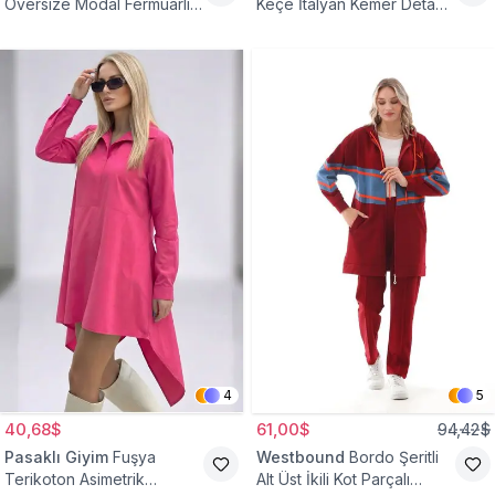
Oversize Modal Fermuarlı
Keçe İtalyan Kemer Detaylı
Sweat Tunik
Yelek
4
5
40,68$
61,00$
94,42$
Pasaklı Giyim
Fuşya
Westbound
Bordo Şeritli
Terikoton Asimetrik
Alt Üst İkili Kot Parçalı