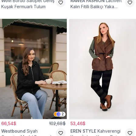
Wovi
Bordo Salopet Geniş
RAWEA FASHİON
Lacivert
Kuşak Fermuarlı Tulum
Kalın Fitilli Balıkçı Yaka
Pamuklu Triko Kazak
2
66,54$
102,68$
53,46$
Westbound
Siyah
EREN STYLE
Kahverengi