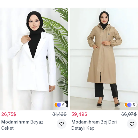
Gömlek Tunik
Eşofman Takım
6
3
26,75$
31,43$
59,49$
66,07$
Modamihram
Beyaz
Modamihram
Bej Deri
Ceket
Detaylı Kap