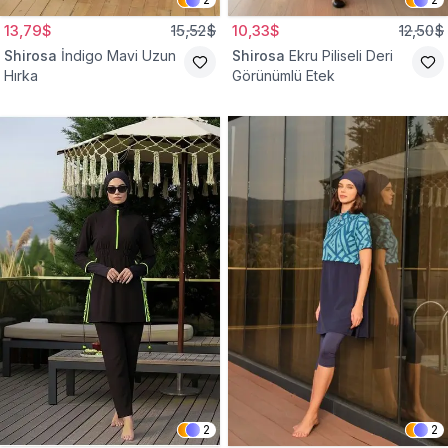
13,79$
15,52$
10,33$
12,50$
Shirosa
İndigo Mavi Uzun
Shirosa
Ekru Piliseli Deri
Hırka
Görünümlü Etek
2
2