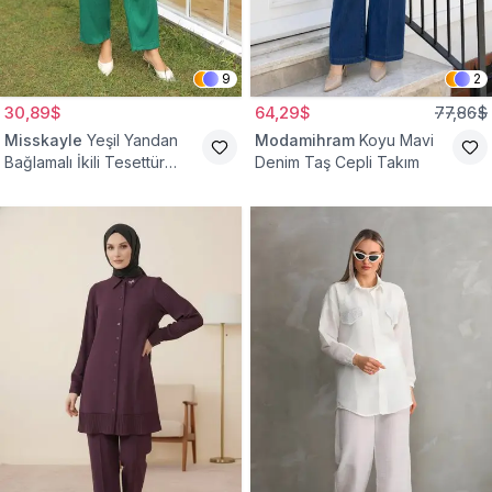
9
2
30,89$
64,29$
77,86$
Misskayle
Yeşil Yandan
Modamihram
Koyu Mavi
Bağlamalı İkili Tesettür
Denim Taş Cepli Takım
Takım