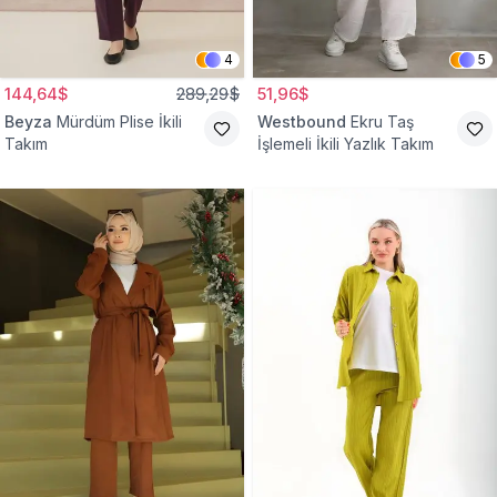
4
5
144,64$
289,29$
51,96$
Beyza
Mürdüm Plise İkili
Westbound
Ekru Taş
Takım
İşlemeli İkili Yazlık Takım