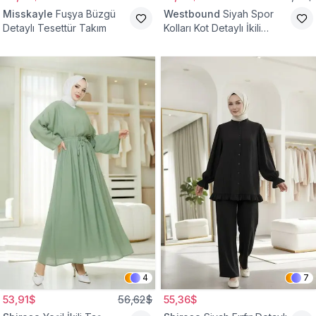
Misskayle
Fuşya Büzgü
Westbound
Siyah Spor
Detaylı Tesettür Takım
Kolları Kot Detaylı İkili
Takım
4
7
53,91$
56,62$
55,36$