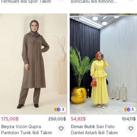
Fermuarlı İkili Spor Takım
Boncuklu İkili Kimono
Takım
3
5
175,00$
250,00$
54,82$
104,11$
Beyza
Vizon Qupra
Dimar Butik
Sarı Fisto
Pantolon Tunik İkili Takım
Dantel Astarlı İkili Takım