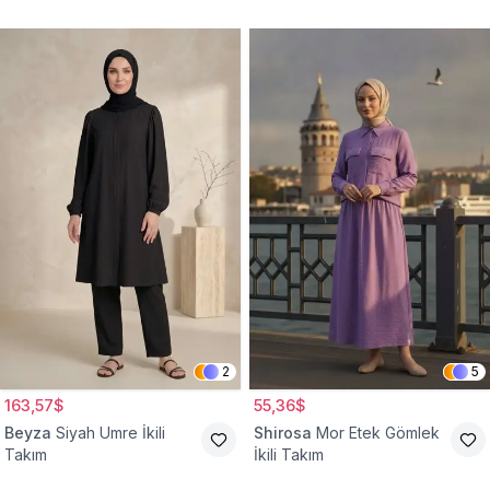
2
5
163,57$
55,36$
Beyza
Siyah Umre İkili
Shirosa
Mor Etek Gömlek
Takım
İkili Takım