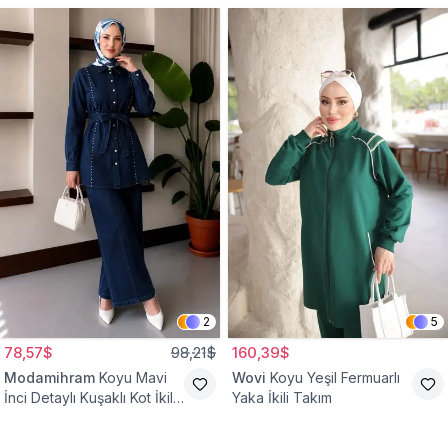
2
5
78,57$
98,21$
160,39$
Modamihram
Koyu Mavi
Wovi
Koyu Yeşil Fermuarlı
İnci Detaylı Kuşaklı Kot İkili
Yaka İkili Takım
Takım