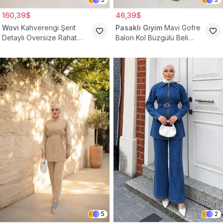
160,39$
46,39$
Wovi
Kahverengi Şerit
Pasaklı Giyim
Mavi Gofre
Detaylı Oversize Rahat
Balon Kol Büzgülü Beli
Eşofman Takımı
Lastikli Cepli Tesettür İkili
Takım
5
2