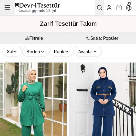
US
tesettür giyimde 12. yıl
Zarif Tesettür Takım
Filtrele
Sırala: Popüler
Stil
Beden
Renk
Avantaj