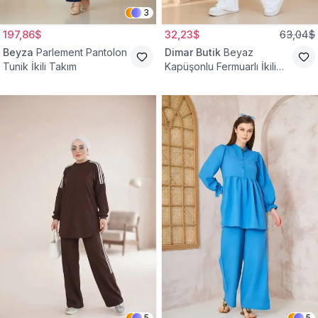
3
197,86$
32,23$
63,04$
Beyza
Parlement Pantolon
Dimar Butik
Beyaz
Tunik İkili Takım
Kapüşonlu Fermuarlı İkili
Takım
5
5