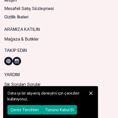
İletişim
Mesafeli Satış Sözleşmesi
Gizlilik İlkeleri
ARAMIZA KATILIN
Mağaza & Butikler
TAKIP EDIN
YARDIM
Sık Sorulan Sorular
Nasıl Sipariş Verebilirim?
Daha iyi bir alışveriş deneyimi için çerezleri
kullanıyoruz.
Kargo ve Teslimat
İade, İptal ve Değişim
Çerez Tercihleri
Tümünü Kabul Et