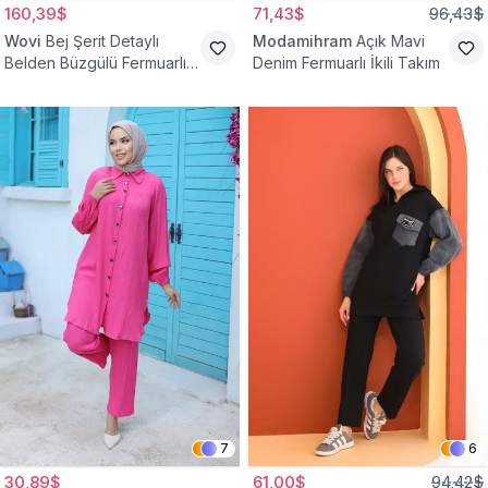
160,39$
71,43$
96,43$
Wovi
Bej Şerit Detaylı
Modamihram
Açık Mavi
Belden Büzgülü Fermuarlı
Denim Fermuarlı İkili Takım
İkili Spor Eşofman Takımı
7
6
30,89$
61,00$
94,42$