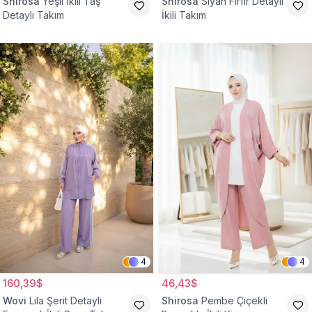
Shirosa
Yeşil İkili Taş
Shirosa
Siyah Fırfır Detaylı
Detaylı Takım
İkili Takım
4
4
160,39$
46,43$
Wovi
Lila Şerit Detaylı
Shirosa
Pembe Çiçekli