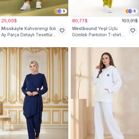
9
6
25,00$
80,77$
103,91$
Misskayle
Kahverengi İkili
Westbound
Yeşil Üçlü
Ay Parça Detaylı Tesettür
Gömlek Pantolon T-shirt
Takım
Takım