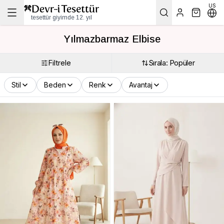
US
tesettür giyimde 12. yıl
Yılmazbarmaz Elbise
Filtrele
Sırala: Popüler
Stil
Beden
Renk
Avantaj