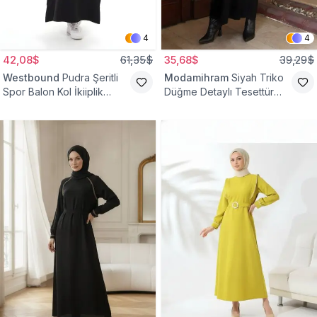
4
4
42,08$
61,35$
35,68$
39,29$
Westbound
Pudra Şeritli
Modamihram
Siyah Triko
Spor Balon Kol İkiiplik
Düğme Detaylı Tesettür
Tesettür Elbise
Elbise