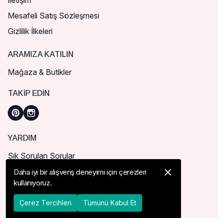
İletişim
Mesafeli Satış Sözleşmesi
Gizlilik İlkeleri
ARAMIZA KATILIN
Mağaza & Butikler
TAKIP EDIN
YARDIM
Sık Sorulan Sorular
Nasıl Sipariş Verebilirim?
Daha iyi bir alışveriş deneyimi için çerezleri
kullanıyoruz.
Kargo ve Teslimat
İade, İptal ve Değişim
Çerez Tercihleri
Tümünü Kabul Et