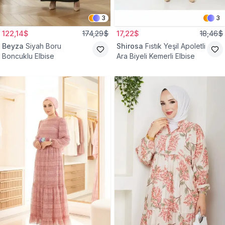
3
3
122,14$
174,29$
17,22$
18,46$
Beyza
Siyah Boru
Shirosa
Fıstık Yeşil Apoletli
Boncuklu Elbise
Ara Biyeli Kemerli Elbise