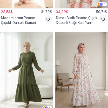
3
28,53$
31,79$
34,29$
50,71$
Modamihram
Pembe
Dimar Butik
Pembe Çiçek
Çiçekli Dantelli Kemeri
Desenli Eteği Katlı Yarım
Çiçekli Elbise
Düğmeli Elbise
6