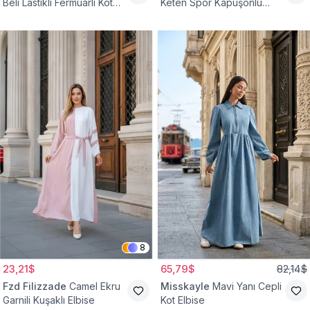
Beli Lastikli Fermuarlı Kot
Keten Spor Kapüşonlu
Elbise
Belden Büzgülü Cepli
Tesettür Elbise
8
23,21$
65,79$
82,14$
Fzd Filizzade
Camel Ekru
Misskayle
Mavi Yanı Cepli
Garnili Kuşaklı Elbise
Kot Elbise