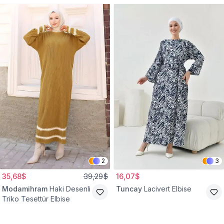
2
3
35,68$
39,29$
16,07$
Modamihram
Haki Desenli
Tuncay
Lacivert Elbise
Triko Tesettür Elbise