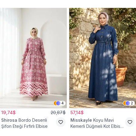
4
2
19,74$
20,87$
57,14$
Shirosa
Bordo Desenli
Misskayle
Koyu Mavi
Şifon Eteği Fırfırlı Elbise
Kemerli Düğmeli Kot Elbise
Takım