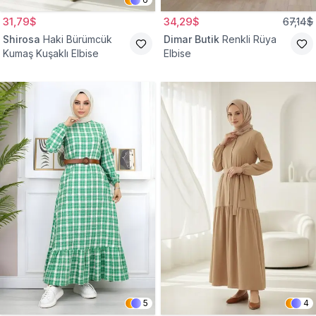
31,79$
34,29$
67,14$
Shirosa
Haki Bürümcük
Dimar Butik
Renkli Rüya
Kumaş Kuşaklı Elbise
Elbise
5
4