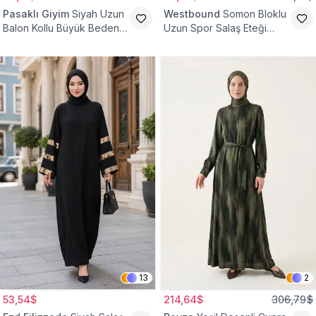
Pasaklı Giyim
Siyah Uzun
Westbound
Somon Bloklu
Balon Kollu Büyük Beden
Uzun Spor Salaş Eteği
Tesettür Elbise
Fırfırlı Tesettür Elbise
13
2
53,54$
214,64$
306,79$