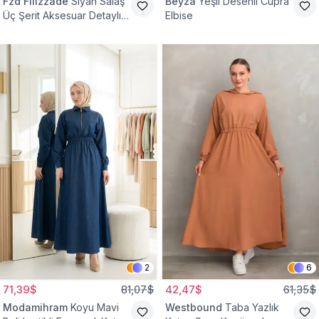
Fzd Filizzade
Siyah Salaş
Beyza
Yeşil Desenli Cupra
Üç Şerit Aksesuar Detaylı
Elbise
Kloş Elbise
2
6
71,39$
81,07$
42,47$
61,35$
Modamihram
Koyu Mavi
Westbound
Taba Yazlık