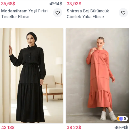
35,68$
42,14$
33,93$
Modamihram
Yeşil Fırfırlı
Shirosa
Bej Bürümcük
Tesettür Elbise
Gömlek Yaka Elbise
5
43,18$
38,22$
46,71$