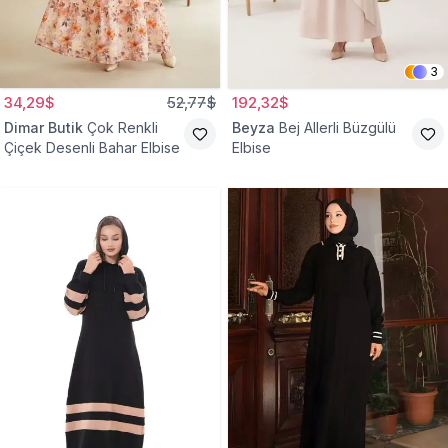
3
34,29$
52,77$
192,32$
Dimar Butik
Çok Renkli
Beyza
Bej Allerli Büzgülü
Çiçek Desenli Bahar Elbise
Elbise