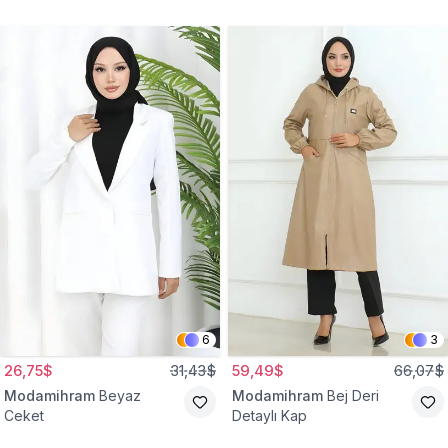
Gömlek Tunik
Eşofman Takım
6
3
26,75$
31,43$
59,49$
66,07$
Modamihram
Beyaz
Modamihram
Bej Deri
Ceket
Detaylı Kap