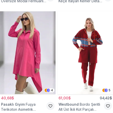
Oversize Modal Fermuarlı
Keçe İtalyan Kemer Detaylı
Sweat Tunik
Yelek
4
5
40,68$
61,00$
94,42$
Pasaklı Giyim
Fuşya
Westbound
Bordo Şeritli
Terikoton Asimetrik
Alt Üst İkili Kot Parçalı