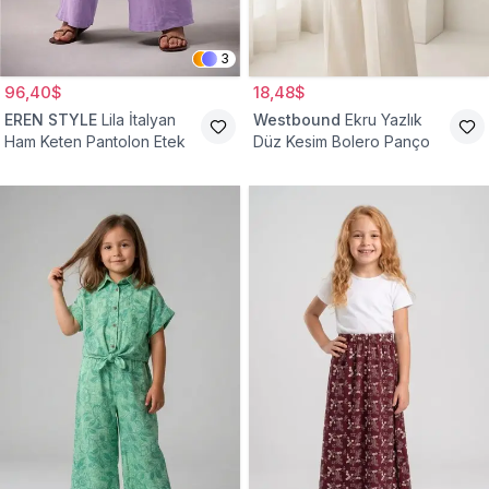
3
96,40$
18,48$
EREN STYLE
Lila İtalyan
Westbound
Ekru Yazlık
Ham Keten Pantolon Etek
Düz Kesim Bolero Panço