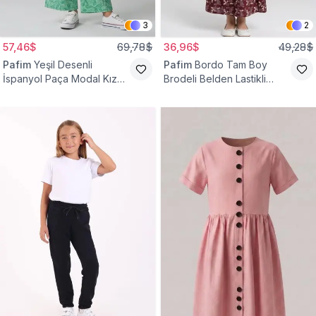
3
2
57,46$
69,78$
36,96$
49,28$
Pafim
Yeşil Desenli
Pafim
Bordo Tam Boy
İspanyol Paça Modal Kız
Brodeli Belden Lastikli
Çocuk Takım
Pamuk Kız Çocuk Etek