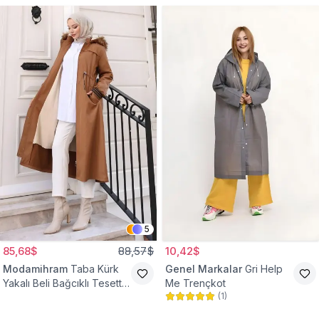
5
85,68$
88,57$
10,42$
Modamihram
Taba Kürk
Genel Markalar
Gri Help
Yakalı Beli Bağcıklı Tesettür
Me Trençkot
(
1
)
Mont