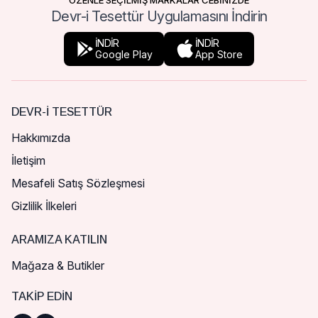
ÖZENLE SEÇİLMİŞ MARKALAR CEBİNİZDE
Devr-i Tesettür Uygulamasını İndirin
İNDİR
İNDİR
Google Play
App Store
DEVR-I TESETTÜR
Hakkımızda
İletişim
Mesafeli Satış Sözleşmesi
Gizlilik İlkeleri
ARAMIZA KATILIN
Mağaza & Butikler
TAKIP EDIN