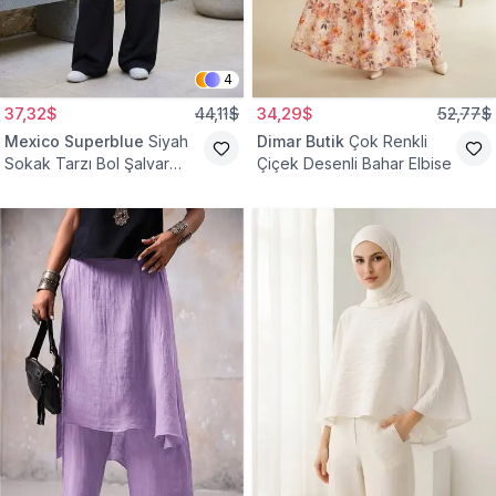
4
37,32$
44,11$
34,29$
52,77$
Mexico Superblue
Siyah
Dimar Butik
Çok Renkli
Sokak Tarzı Bol Şalvar
Çiçek Desenli Bahar Elbise
Pantolon