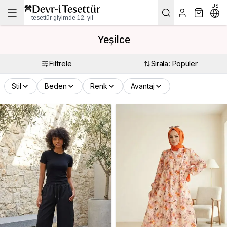
US
tesettür giyimde 12. yıl
Yeşilce
Filtrele
Sırala: Popüler
Stil
Beden
Renk
Avantaj