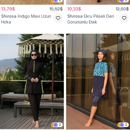
13,79$
15,52$
10,33$
12,50$
Shirosa
İndigo Mavi Uzun
Shirosa
Ekru Piliseli Deri
Hırka
Görünümlü Etek
2
2