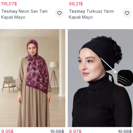
116,07$
98,21$
Tesmay
Neon Sarı Tam
Tesmay
Turkuaz Yarım
Kapalı Mayo
Kapalı Mayo
9,05$
10,68$
9,97$
10,68$