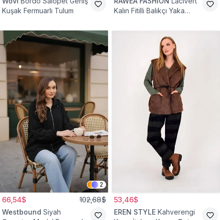
Wovi
Bordo Salopet Geniş
RAWEA FASHİON
Lacivert
Kuşak Fermuarlı Tulum
Kalın Fitilli Balıkçı Yaka
Pamuklu Triko Kazak
2
66,54$
102,68$
53,46$
Westbound
Siyah
EREN STYLE
Kahverengi