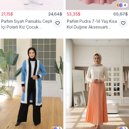
4
21,15$
24,64$
53,35$
65,67$
Pafim
Siyah Pamuklu Cepli
Pafim
Pudra 7-14 Yaş Kısa
İçi Polarlı Kız Çocuk
Kol Düğme Aksesuarlı
Eşofman Altı
Pamuk Kız Çocuk Elbise
2
2