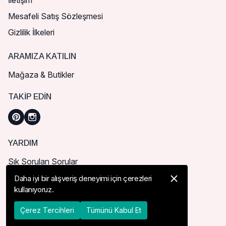
İletişim
Mesafeli Satış Sözleşmesi
Gizlilik İlkeleri
ARAMIZA KATILIN
Mağaza & Butikler
TAKIP EDIN
YARDIM
Sık Sorulan Sorular
Nasıl Sipariş Verebilirim?
Daha iyi bir alışveriş deneyimi için çerezleri
kullanıyoruz.
Kargo ve Teslimat
İade, İptal ve Değişim
Çerez Tercihleri
Tümünü Kabul Et