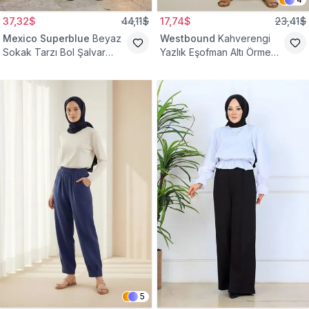
37,32$
44,11$
17,74$
23,41$
Mexico Superblue
Beyaz
Westbound
Kahverengi
Sokak Tarzı Bol Şalvar
Yazlık Eşofman Altı Örme
Pantolon
Cepli Pantolon
5