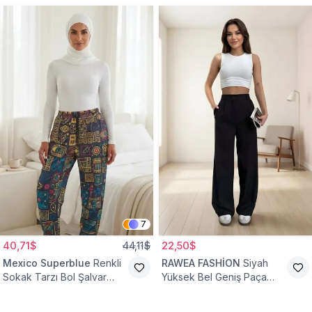
7
40,71$
44,11$
22,50$
Mexico Superblue
Renkli
RAWEA FASHİON
Siyah
Sokak Tarzı Bol Şalvar
Yüksek Bel Geniş Paça
Pantolon
Palazzo Tesettür Pantolon