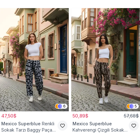
Palazzo Tesettür Pantolon
6
5
47,50$
50,89$
57,68$
Mexico Superblue
Renkli
Mexico Superblue
Sokak Tarzı Baggy Paça
Kahverengi Çizgili Sokak
Detaylı Pantolon
Tarzı Spor Şalvar Pantolon