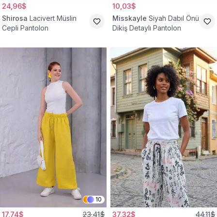
24,96$
10,03$
Shirosa
Lacivert Müslin
Misskayle
Siyah Dabıl Önü
Cepli Pantolon
Dikiş Detaylı Pantolon
10
17,74$
23,41$
37,32$
44,11$