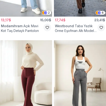
2
6
13,17$
15,00$
17,74$
23,41$
Modamihram
Açık Mavi
Westbound
Taba Yazlık
Kot Taş Detaylı Pantolon
Örme Eşofman Altı Model
Cepsiz Pantolon