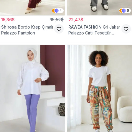
4
6
15,36$
15,52$
22,47$
Shirosa
Bordo Krep Çımalı
RAWEA FASHİON
Gri Jakar
Palazzo Pantolon
Palazzo Cırtlı Tesettür
Pantolon