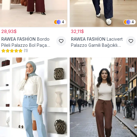
4
4
28,93$
32,11$
RAWEA FASHİON
Bordo
RAWEA FASHİON
Lacivert
Pileli Palazzo Bol Paça
Palazzo Garnili Bağcıklı
(
1
)
Yüksek Bel Tesettür
Tesettür Pantolon
Pantolon