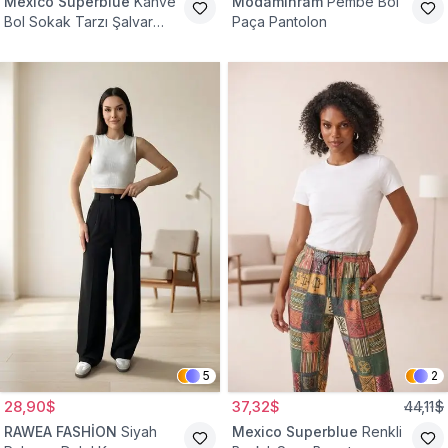
Mexico Superblue
Kahve
Modamihram
Pembe Bol
Bol Sokak Tarzı Şalvar
Paça Pantolon
Pantolon
5
2
28,90$
37,32$
44,11$
RAWEA FASHİON
Siyah
Mexico Superblue
Renkli