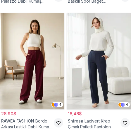
Palazzo Dabıl Kumaş
Baskılı Spor Baget
Tesettür Pantolon
Bürümcük Pantolon
4
4
28,90$
18,48$
RAWEA FASHİON
Bordo
Shirosa
Lacivert Krep
Arkası Lastikli Dabıl Kumaş
Çimalı Patletli Pantolon