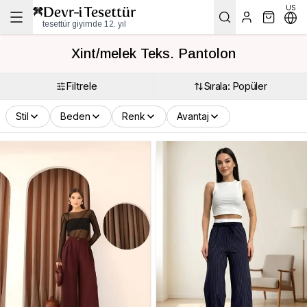
US
tesettür giyimde 12. yıl
Xint/melek Teks. Pantolon
Filtrele
Sırala: Popüler
Stil
Beden
Renk
Avantaj