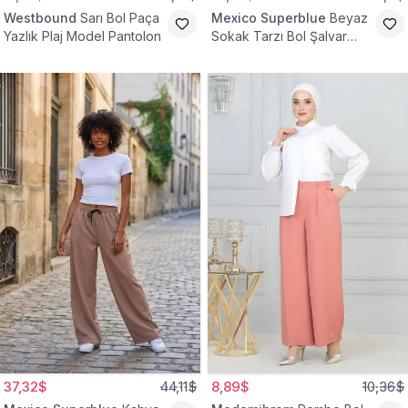
Westbound
Sarı Bol Paça
Mexico Superblue
Beyaz
Yazlık Plaj Model Pantolon
Sokak Tarzı Bol Şalvar
Pantolon
37,32$
44,11$
8,89$
10,36$