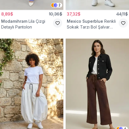
2
8,89$
10,36$
37,32$
44,11$
Modamihram
Lila Çizgi
Mexico Superblue
Renkli
Detaylı Pantolon
Sokak Tarzı Bol Şalvar
Pantolon
4